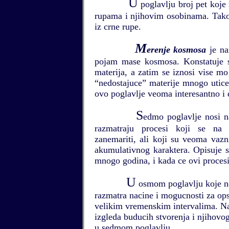
U
poglavlju broj pet koje
rupama i njihovim osobinama. Takod
iz crne rupe.
M
erenje kosmosa
je na
pojam mase kosmosa. Konstatuje se
materija, a zatim se iznosi vise mo
“nedostajuce” materije mnogo utic
ovo poglavlje veoma interesantno i 
S
edmo poglavlje nosi 
razmatraju procesi koji se na
zanemariti, ali koji su veoma vaz
akumulativnog karaktera. Opisuje 
mnogo godina, i kada ce ovi procesi 
U
osmom poglavlju koje n
razmatra nacine i mogucnosti za opst
velikim vremenskim intervalima. Na 
izgleda buducih stvorenja i njihovo
u sedmom poglavlju.