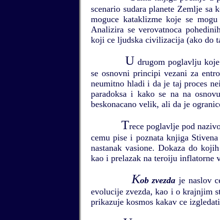
scenario sudara planete Zemlje sa 
moguce kataklizme koje se mogu d
Analizira se verovatnoca pohedinih
koji ce ljudska civilizacija (ako do 
U
drugom poglavlju koje
se osnovni principi vezani za entr
neumitno hladi i da je taj proces 
paradoksa i kako se na na osnovu
beskonacano velik, ali da je ograni
T
rece poglavlje pod nazi
cemu pise i poznata knjiga Stivena
nastanak vasione. Dokaza do kojih 
kao i prelazak na teroiju inflatorne 
K
ob zvezda
je naslov c
evolucije zvezda, kao i o krajnjim 
prikazuje kosmos kakav ce izgledati