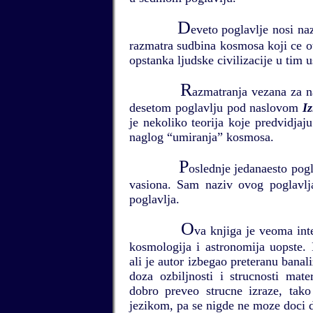
D
eveto poglavlje nosi na
razmatra sudbina kosmosa koji ce o
opstanka ljudske civilizacije u tim 
R
azmatranja vezana za na
desetom poglavlju pod naslovom
I
je nekoliko teorija koje predvidja
naglog “umiranja” kosmosa.
P
oslednje jedanaesto pogl
vasiona. Sam naziv ovog poglavl
poglavlja.
O
va knjiga je veoma int
kosmologija i astronomija uopste. 
ali je autor izbegao preteranu banal
doza ozbiljnosti i strucnosti mate
dobro preveo strucne izraze, tak
jezikom, pa se nigde ne moze doci d