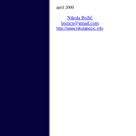
april 2000.
Nikola Božić
bozicn@gmail.com
http://www.nikolabozic.info