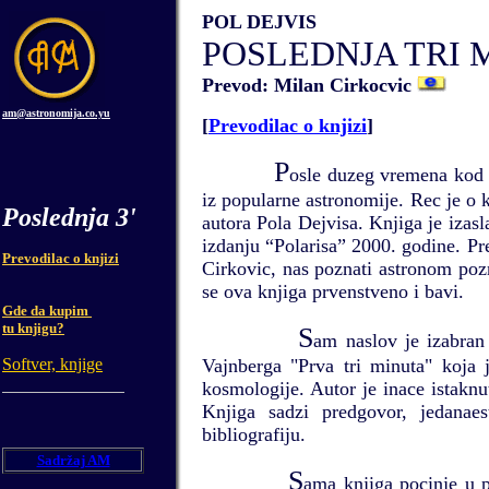
POL DEJVIS
POSLEDNJA TRI 
Prevod: Milan Cirkocvic
am@astronomija.co.yu
[
Prevodilac o knjizi
]
P
osle duzeg vremena kod 
iz popularne astronomije. Rec je o 
Poslednja 3'
autora Pola Dejvisa. Knjiga je izas
izdanju “Polarisa” 2000. godine. Pr
Prevodilac o knjizi
Cirkovic, nas poznati astronom po
se ova knjiga prvenstveno i bavi.
Gde da kupim
tu knjigu?
S
am naslov je izabran
Softver, knjige
Vajnberga "Prva tri minuta" koja 
kosmologije. Autor je inace istaknuti
Knjiga sadzi predgovor, jedanae
bibliografiju.
Sadržaj AM
S
ama knjiga pocinje u 