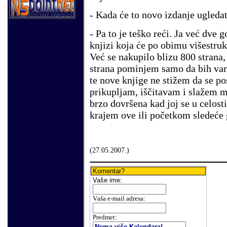
- Kada će to novo izdanje ugledat
- Pa to je teško reći. Ja već dve
knjizi koja će po obimu višestru
Već se nakupilo blizu 800 strana,
strana pominjem samo da bih vam
te nove knjige ne stižem da se 
prikupljam, iščitavam i slažem m
brzo dovršena kad joj se u celost
krajem ove ili početkom sledeće 
(
27
.
05
.200
7.
)
Komentar?
Vaše
ime:
V
aša e-mail adresa
:
Predmet: