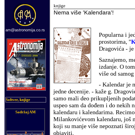
knjige
Nema v
iše 'Kalendara'!
am@astronomija.co.rs
Popularna i je
prostorima, "
K
Dragovića - je
Saznajemo, me
izdanje. O tom
više od samog 
- Kalendar je 
jedne decenije. - kaže g. Dragović
samo mali deo prikupljenih podat
Softver, knjige
uspeo sam da dođem i do nekih no
kalendaru i kalendarima. Recimo
Sadržaj AM
Milankovićevom kalendaru, još ni
koji su manje više nepoznati široj
objaviti.