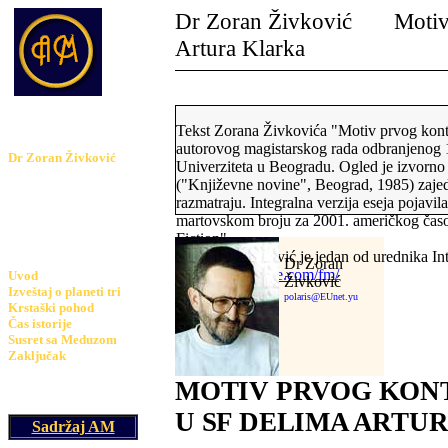
Dr
Zoran Živković
Motiv
Artura Klarka
am@astronomija.co.yu
Tekst Zorana Živkovića "Motiv prvog kont
autorovog magistarskog rada odbranjenog 
Dr
Zoran Živković
Univerziteta u Beogradu. Ogled je izvor
("Književne novine", Beograd, 1985) zajed
Motiv prvog kontakta u
razmatraju. Integralna verzija eseja pojavi
SF delima
martovskom broju za 2001. američkog čas
Artura Klarka
Fiction".
Dr Zoran Živković je jedan od urednika In
SADRŽAJ
Dr
Zoran
http://www.sfsite.com/fm/
Uvod
Živković
Izveštaj o planeti tri
polaris@EUnet.y
u
Krstaški pohod
Čas istorije
Susret sa Meduzom
Zaključak
MOTIV PRVOG KON
U SF DELIMA ARTU
Sadržaj AM