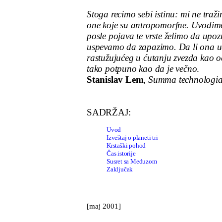
Stoga recimo sebi istinu: mi ne tražim
one koje su antropomorfne. Uvodimo
posle pojava te vrste želimo da upo
uspevamo da zapazimo. Da li ona u
rastužujućeg u ćutanju zvezda kao od
tako potpuno kao da je večno
.
Stanislav Lem
,
Summa technologi
SADRŽAJ
:
Uvo
d
Izveštaj o planeti tri
Krstaški pohod
Čas istorije
Susret sa
M
eduzom
Zaključak
[maj 2001]