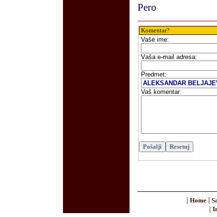
Pero
Komentar?
Vaše
ime:
V
aša e-mail adresa
:
Predmet:
Vaš komentar:
|
|
Home
S
|
I