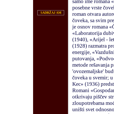
samo ime romana «Č
posebne vrste čovek
SADRŽAJ AM
roman otvara auto
čoveka, sa svim pr
je osnov romana «Č
«Laboratorija dubi
(1940), «Arijel - 
(1928) razmatra pr
energije, «Vazdušn
putovanja, «Podvod
metode rešavanja 
'ovozemaljske' budu
čoveka u svemir; u
Kec» (1936) predst
Romani «Gospodar 
otkrivaju piščev s
zloupotrebama moćn
uništi svet odnosno