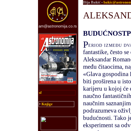
Ilija Bakić
bakic@astronomi
•
ALEKSAND
am@astronomija.co.rs
BUDUĆNOSTP
P
eriod između dv
fantastike, često se
Aleksandar Romano
među čitaocima, na
«Glava gospodina D
biti proširena u is
karijeru u kojoj će
sf
naučno fantastični
naučnim saznanjima
•
Knjige
podrazumeva oživlj
budućnosti. Tako j
eksperiment sa odv