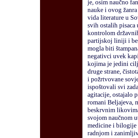
je, osim naučno fan
nauke i ovog žanra 
vida literature u S
svih ostalih pisac
kontrolom državnih 
partijskoj liniji i 
mogla biti štampana
negativci uvek kapit
kojima je jedini cil
druge strane, čisto
i požrtvovane sovje
ispoštovali svi zad
agitacije, ostajalo 
romani Beljajeva, m
beskrvnim likovima
svojom naučnom ute
medicine i bilogije
radnjom i zanimljiv