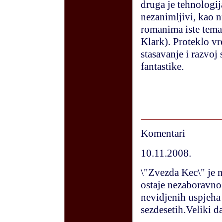
druga je tehnologi
nezanimljivi, kao n
romanima iste tema
Klark). Proteklo vr
stasavanje i razvoj
fantastike.
Komentari
10.11.2008.
\"Zvezda Kec\" je n
ostaje nezaboravno 
nevidjenih uspjeha
sezdesetih.Veliki d