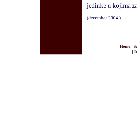
jedinke u kojima za
(
decembar
200
4
.)
|
|
Home
S
|
I