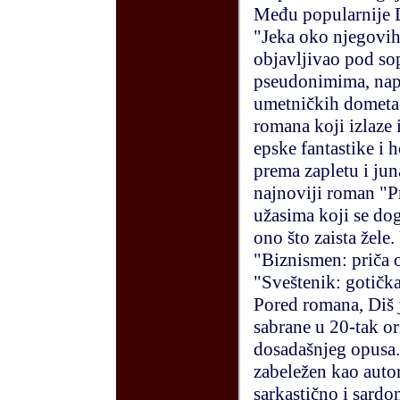
Među popularnije D
"Jeka oko njegovih 
objavljivao pod so
pseudonimima, napi
umetničkih dometa.
romana koji izlaze 
epske fantastike i 
prema zapletu i ju
najnoviji roman "Pr
užasima koji se do
ono što zaista žele
"Biznismen: priča 
"Sveštenik: gotičk
Pored romana, Diš j
sabrane u 20-tak or
dosadašnjeg opusa. 
zabeležen kao autor 
sarkastično i sardo