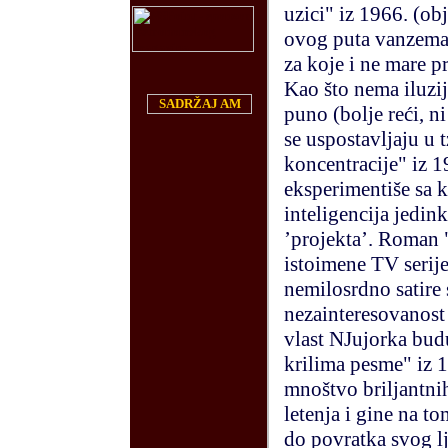
uzici" iz 1966. (o
ovog puta vanzemal
za koje i ne mare pr
Kao što nema iluzi
SADRŽAJ AM
puno (bolje reći, n
se uspostavljaju u
koncentracije" iz 1
eksperimentiše sa 
inteligencija jedink
’projekta’. Roman 
istoimene TV serije
nemilosrdno satire
nezainteresovanost 
vlast NJujorka bu
krilima pesme" iz 
mnoštvo briljantni
letenja i gine na t
do povratka svog l