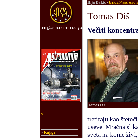
Ilija Bakić
bakic@astronom
•
Tomas Diš
am@astronomija.co.yu
Večiti koncentr
Tomas Diš
sf
tretiraju kao šteto
useve. Mračna slika
•
Knjige
sveta na kome živi