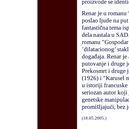
proizvode se identi
Renar je u romanu
poslao ljude na pu
fantastična tema is
dela nastala u SA
romanu "Gospodar s
’dilatacionog’ stak
događaja. Renar je 
putovanje i druge 
Prekosmrt i druge j
(1926) i "Karusel m
u istoriji francuske
seriozan autor koj
genetske manipulac
promišljajući, bez j
(
18.05.2005.
)