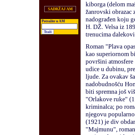
kiborga (delom maš
SADRŽAJ AM
žanrovski obrazac 
nadograđen koju g
Potra
ž
ite u AM
H. DŽ. Velsa iz 189
trenucima dalekovid
Roman "Plava opasn
kao superiornom bi
površini atmosfere
udice u dubinu, pre
ljude. Za ovakav š
nadobudnošću Homo
biti spremna još vi
"Orlakove ruke" (1
kriminalca; po roma
njegovu popularnos
(1921) je div obda
"Majmunu", roman