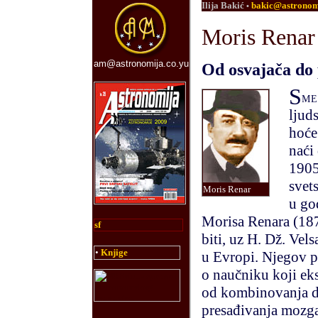
Ilija Bakić
bakic@astronom
•
Moris Renar
am@astronomija.co.yu
Od osvajača do
S
me
ljud
hoće
naći
1905
svet
Moris Renar
u go
Morisa Renara (187
sf
biti, uz H. Dž. Vel
•
Knjige
u Evropi. N
j
egov p
o naučniku koji eks
od kombinovanja de
presađivanja mozga 