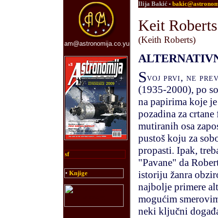
Ilija Bakić
bakic@astronom
•
Keit Roberts
(Keith Roberts)
am@astronomija.co.yu
ALTERNATIVN
S
voj prvi, ne pre
(1935-2000), po so
na papirima koje je 
pozadina za crtane
mutiranih osa zapo
pustoš koju za sob
propasti. Ipak, tre
sf
"Pavane" da Roberts
•
Knjige
istoriju žanra obz
najbolje primere alt
mogućim smerovima 
neki ključni događa