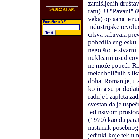
zamišljenih društa
SADRŽAJ AM
ratu). U "Pavani" 
veka) opisana je rur
Potra
ž
ite u AM
industrijske revoluc
crkva sačuvala prev
pobedila englesku.
nego što je stvarni 
nuklearni usud čove
ne može pobeći. Ro
melanholičnih slika
doba. Roman je, u s
kojima su pridodat
radnje i zapleta za
svestan da je uspeš
jedinstvom prostor
(1970) kao da parafr
nastanak posebnog 
jedinki koje tek u 