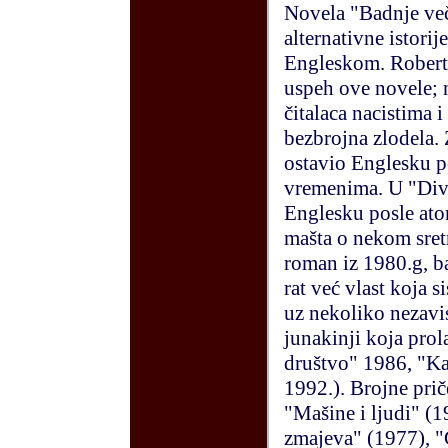
Novela "Badnje več
alternativne istorij
Engleskom. Roberts
uspeh ove novele; 
čitalaca nacistima 
bezbrojna zlodela.
ostavio Englesku 
vremenima. U "Div
Englesku posle ato
mašta o nekom sret
roman iz 1980.g, b
rat već vlast koja s
uz nekoliko nezavi
junakinji koja prol
društvo" 1986, "Ka
1992.). Brojne prič
"Mašine i ljudi" (1
zmajeva" (1977), "