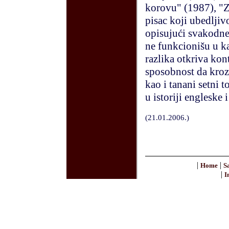
korovu" (1987), "Z
pisac koji ubedljiv
opisujući svakodn
ne funkcionišu u kap
razlika otkriva kon
sposobnost da kroz 
kao i tanani setni t
u istoriji engleske 
(
21.01.2006.
)
|
|
Home
S
|
I