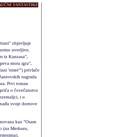
NAUČNE FANTASTIKE
trani" objavljuje
zetno uverljive,
om iz Kanzasa",
 peva mora igra",
sni 'enter'") privlače
o žanrovskih nagrada
ora. Prvi roman
 priča o čovečanstvu
zemaljci, i o
ronađu svoje domove
imenovana kao "Osam
vo (na Merkuru,
rstenima).