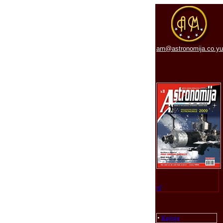
am@astronomija.co.yu
sf
•
Knjige