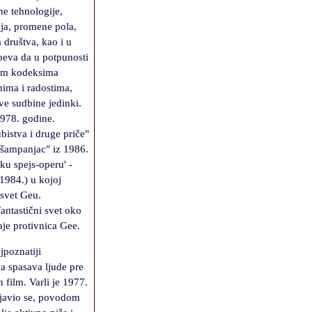
e tehnologije,
ja, promene pola,
 društva, kao i u
peva da u potpunosti
kim kodeksima
mima i radostima,
ve sudbine jedinki.
1978. godine.
bistva i druge priče"
i šampanjac" iz 1986.
čku spejs-operu' -
1984.) u kojoj
 svet Geu.
fantastični svet oko
je protivnica Gee.
jpoznatiji
a spasava ljude pre
film. Varli je 1977.
pojavio se, povodom