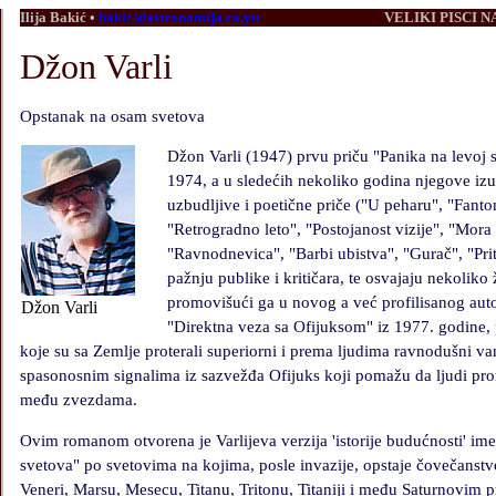
Ilija Bakić
•
bakic@astronomija.co.yu
VELIKI PISCI 
Džon Varli
Opstanak na osam svetova
Džon Varli (1947) prvu priču "Panika na levoj s
1974, a u sledećih nekoliko godina njegove izu
uzbudljive i poetične priče ("U peharu", "Fant
"Retrogradno leto", "Postojanost vizije", "Mora
"Ravnodnevica", "Barbi ubistva", "Gurač", "Priti
pažnju publike i kritičara, te osvajaju nekolik
promovišući ga u novog a već profilisanog aut
Džon Varli
"Direktna veza sa Ofijuksom" iz 1977. godine,
koje su sa Zemlje proterali superiorni i prema ljudima ravnodušni van
spasonosnim signalima iz sazvežđa Ofijuks koji pomažu da ljudi p
među zvezdama.
Ovim romanom otvorena je Varlijeva verzija 'istorije budućnosti' 
svetova" po svetovima na kojima, posle invazije, opstaje čovečanst
Veneri, Marsu, Mesecu, Titanu, Tritonu, Titaniji i među Saturnovim p