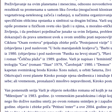
Preživljavanje na ovim planetama i mesecima, odnosno novootkriven
rezultirali su promenama u samom liku čoveka (mogućnosti kloniran
vegetativnog-netelesnog začeća i rađanja), u načinima organizovanja
specifičnim oblicima opstanka u simbiozi sa drugim bićima. Varli us
opiše promene u fizičkom svetu oko ljudi i u njima, u moralno-etič
življenja, i da predstavi pojedinačne junake sa svim željama, proble
dokazujući da prava umetnost uvek u svom središtu prati neponovlji
Ciklusu "Osam svetova" pripadaju zbirke priča "Postojanost vizije" 
(objavljena i pod naslovom "U holu marsijanskih kraljeva"), "Barbi u
iz 1980. (objavljena i pod naslovom "Panika na levoj strani"), "Plav
i roman "Čelična plaža" iz 1989. godine. Varli je napisao i 'feministi
trologiju "Gea" (romani "Titan" 1979, "Čarobnjak" 1980. i "Demon" 
kapetan svemirskog broda Kiroko Xons nalazi, u orbiti Saturna, živi
Otkrivajući svest planete Kiroko postaje njena sledbenica i istražuje 
sebe; ali vremenom, pronalazeći mnoštvo nepravilnosti, Kiroko posta
Van pomenutih serija Varli je objavio nekoliko romana od kojih je na
"Milenijum" iz 1983. godine. (o vremenskim paradoksima i ekipi koj
nego što dožive nasilnu smrt); po ovom romanu snimljen je i zapažen 
godine. objavio i zbirke priča "Pritisni 'enter'" a ove 2004. godine 