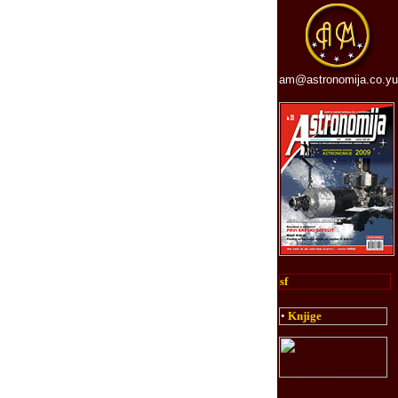
am@astronomija.co.yu
sf
•
Knjige