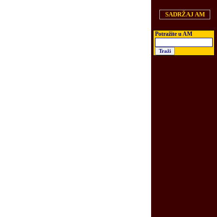
SADRŽAJ AM
Potra
ž
ite u AM