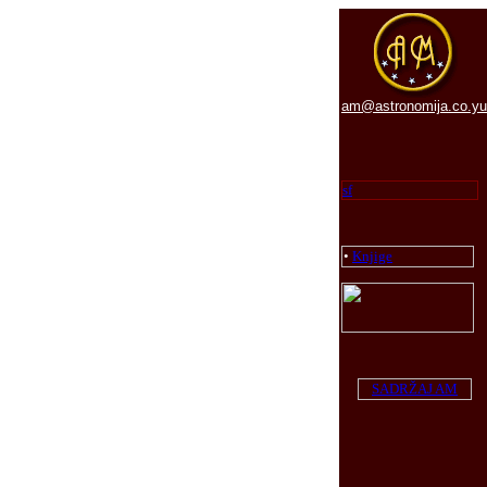
am@astronomija.co.yu
sf
•
Knjige
SADRŽAJ AM