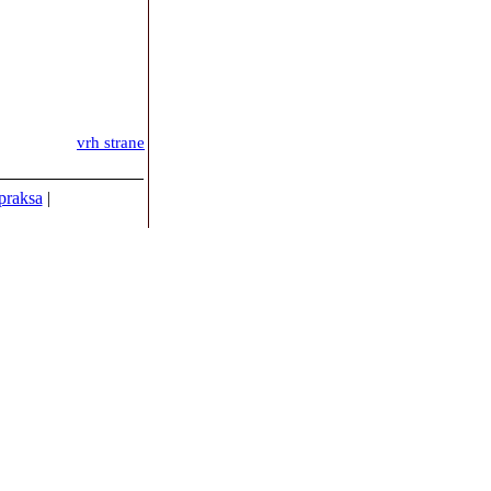
vrh strane
 praksa
|