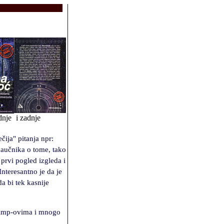
dnje
i zadnje
e
č
ija
"
pitanja npr:
nau
č
nika o tome, tako
 prvi pogled izgleda i
nteresantno je da je
a bi tek kasnije
 Wimp-ovima i mnogo