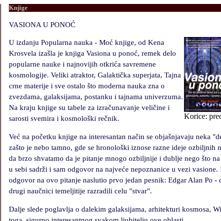
Knjige
VASIONA U PONOĆ
U izdanju Popularna nauka
- Mo
ć
knjige, od Kena
Krosvela iza
š
la je knjiga
Vasiona u pono
ć
, remek delo
popularne nauke i najnovijih otkri
ć
a savremene
kosmologije. Veliki atraktor, Galakti
č
ka superjata, Tajna
crne materije i sve ostalo
š
to moderna nauka zna o
zvezdama, galaksijama, postanku i tajnama univerzuma.
Na kraju knjige su tabele za izra
č
unavanje veli
č
ine i
Korice: pre
sarosti svemira i kosmolo
š
ki re
č
nik.
Ve
ć
na po
č
etku knjige na interesantan na
č
in se obja
š
njavaju neka
"
d
za
š
to je nebo tamno, gde se hronolo
š
ki iznose razne ideje ozbiljnih 
da brzo shvatamo da je pitanje mnogo ozbiljnije i dublje nego
š
to na
u sebi sadr
ž
i i sam odgovor na najve
ć
e nepoznanice u vezi vasione. I
odgovor na ovo pitanje naslutio prvo jedan pesnik: Edgar Alan Po - d
drugi nau
č
nici temeljitije razradili celu
"
stvar
"
.
Da
l
je slede poglavlja o dalekim galaksijama, arhitekturi kosmosa,
toga, sigurno interesantnog svakom ljubitelju ove oblasti.