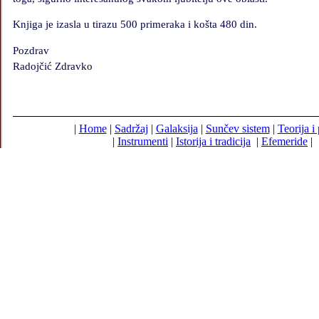
Knjiga je izasla u tirazu 500 primeraka i ko
š
ta 480 din.
Pozdrav
Radoj
č
i
ć
Zdravko
|
Home
|
Sadržaj
|
Galaksija
|
Sunčev sistem
|
Teorija i
|
Instrumenti
|
Istorija i tradicija
|
Efemeride
|