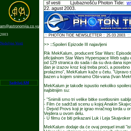
sf vesti
Ljubaznošću Photon Tide:
w
2
2. agust 2003.
am@astronomija.co.yu
2003
.:: PHOTON TIDE NEWSLETTER ::
25
.03.2003. ::.
Nedeljne Vesti
>> ::Spoileri Epizode III najavljeni
Rik MekKalum, producent Star Wars: Episode II
oficijalnom Star Wars Hyperspace Web sajtu d
od 129 stranica do sada i da su dva dana ispr
dan je izazov kroz koji treba proći, a poseb
prolazimo", MekKalum kaže u četu. "Upravo s
bazen u kojem snimamo Obi-vana (Ivan MekGr
Sadr
ž
aj AM
MekKalum je takođe ispustio nekoliko spoiler
najbitnijim su:
- "Snimili smo tri velike bitke svetlosnim sabl
- Film će sadržati scenu u kojoj Anakin Skajvo
- Dejvid Provs koji je igrao mračnog lorda u origi
Vejdera u ovom delu.
- U filmu će biti prikazani Luk i Leja Skajvo
MekKalum dodaje da će ovaj prequel imati "is