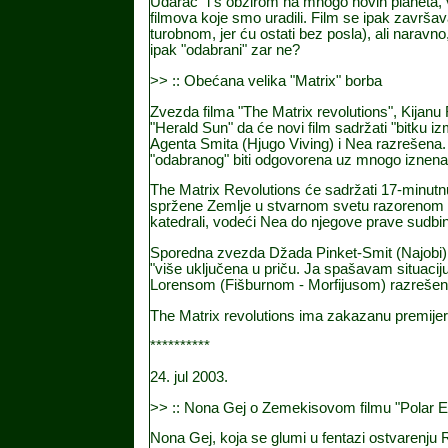
Udarac" i s obzirom na mnogo novih planeta, v
filmova koje smo uradili. Film se ipak zavr
turobnom, jer ću ostati bez posla), ali naravno
ipak "odabrani" zar ne?
>> :: Obećana velika "Matrix" borba
Zvezda filma "The Matrix revolutions", Kijanu
"Herald Sun" da će novi film sadržati "bitku 
Agenta Smita (Hjugo Viving) i Nea razrešena
"odabranog" biti odgovorena uz mnogo iznena
The Matrix Revolutions će sadržati 17-minutnu 
spržene Zemlje u stvarnom svetu razorenom
katedrali, vodeći Nea do njegove prave sudbi
Sporedna zvezda Džada Pinket-Smit (Najobi),
"više uključena u priču. Ja spašavam situaciju
Lorensom (Fišburnom - Morfijusom) razrešenu
The Matrix revolutions ima zakazanu premije
**********
24
.
ju
l 2003.
>> :: Nona Gej o Zemekisovom filmu "Polar 
Nona Gej, koja se glumi u fentazi ostvarenju