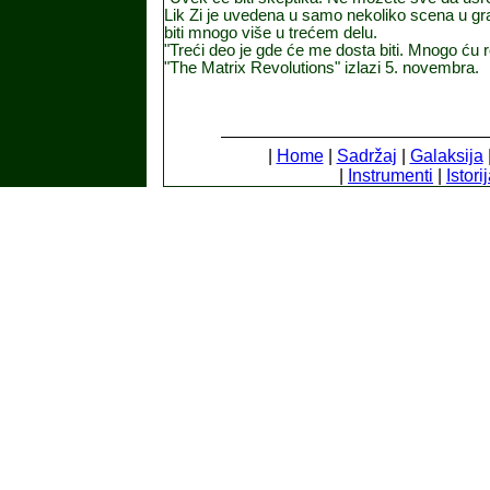
Lik Zi je uvedena u samo nekoliko scena u gra
biti mnogo više u trećem delu.
"Treći deo je gde će me dosta biti. Mnogo ću roni
"The Matrix Revolutions" izlazi 5. novembra.
|
Home
|
Sadržaj
|
Galaksija
|
Instrumenti
|
Istori