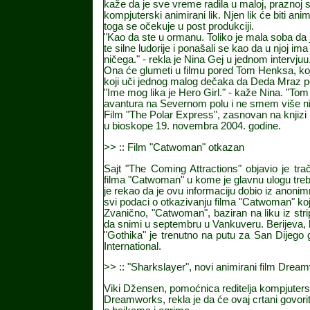
kaže da je sve vreme radila u maloj, praznoj s
kompjuterski animirani lik. Njen lik će biti ani
toga se očekuje u post produkciji.
"Kao da ste u ormanu. Toliko je mala soba da j
te silne ludorije i ponašali se kao da u njoj im
ničega." - rekla je Nina Gej u jednom intervjuu
Ona će glumeti u filmu pored Tom Henksa, koji
koji uči jednog malog dečaka da Deda Mraz po
"Ime mog lika je Hero Girl." - kaže Nina. "T
avantura na Severnom polu i ne smem više ni
Film "The Polar Express", zasnovan na knjizi 
u bioskope 19. novembra 2004. godine
.
>> :: Film "Catwoman" otkazan
Sajt "The Coming Attractions" objavio je tr
filma "Catwoman" u kome je glavnu ulogu treba
je rekao da je ovu informaciju dobio iz anonimn
svi podaci o otkazivanju filma "Catwoman" koji
Zvanično, "Catwoman", baziran na liku iz str
da snimi u septembru u Vankuveru. Berijeva, k
"Gothika" je trenutno na putu za San Dijego
International
.
>> :: "Sharkslayer", novi animirani film Drea
Viki Džensen, pomoćnica reditelja kompjutersk
Dreamworks, rekla je da će ovaj crtani govoriti