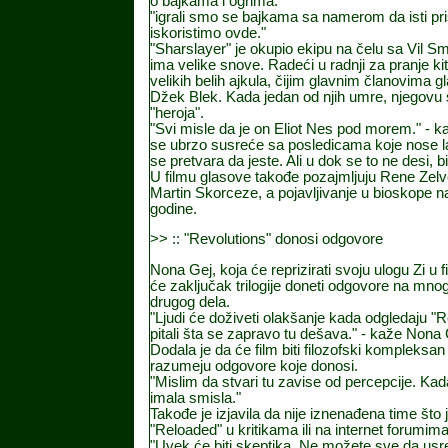
o bajkama i ogrima.
"igrali smo se bajkama sa namerom da isti pr
iskoristimo ovde."
"Sharslayer" je okupio ekipu na čelu sa Vil Smi
ima velike snove. Radeći u radnji za pranje ki
velikih belih ajkula, čijim glavnim članovima g
Džek Blek. Kada jedan od njih umre, njegovu s
"heroja".
"Svi misle da je on Eliot Nes pod morem." - 
se ubrzo susreće sa posledicama koje nose laži.
se pretvara da jeste. Ali u dok se to ne desi, 
U filmu glasove takođe pozajmljuju Rene Zelvega
Martin Skorceze, a pojavljivanje u bioskope n
godine.
>> :: "Revolutions" donosi odgovore
Nona Gej, koja će reprizirati svoju ulogu Zi u 
će zaključak trilogije doneti odgovore na mnog
drugog dela.
"Ljudi će doživeti olakšanje kada odgledaju "
pitali šta se zapravo tu dešava." - kaže Nona 
Dodala je da će film biti filozofski kompleksan
razumeju odgovore koje donosi.
"Mislim da stvari tu zavise od percepcije. Kad
imala smisla."
Takođe je izjavila da nije iznenađena time što
"Reloaded" u kritikama ili na internet forumima
"Uvek će biti skeptika. Ne možete sve da usre