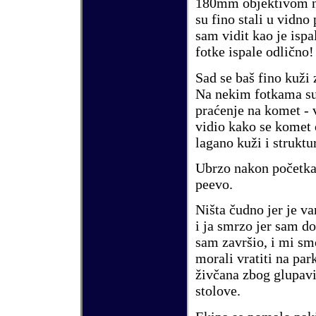
180mm objektivom 
su fino stali u vidno 
sam vidit kao je ispa
fotke ispale odli
č
no
Sad se ba
š
fino ku
ž
i
N
a
nekim fotkama su
pra
ć
enje na komet - 
vidio kako se komet
lagano ku
ž
i i struktu
Ubrzo nakon po
č
etka
peevo.
Ni
š
ta
č
udno jer je va
i ja smrzo jer sam do
sam zavr
š
io, i mi sm
morali vratiti na park
ž
iv
č
ana zbog glupavi
stolove.