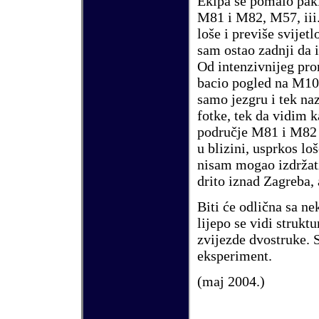
Ekipa se pomalo paki
M81
i
M82
,
M57
, iii
lo
š
e i previ
š
e svijetl
sam ostao zadnji da 
Od intenzivnijeg pro
bacio pogled na
M10
samo jezgru i tek na
fotke, tek da vidim 
podru
č
je M81 i M82 
u blizini, usprkos lo
š
nisam mogao izdr
ž
a
drito iznad
Z
agreba, 
Biti
ć
e odli
č
na sa ne
lijepo se vidi struktu
zvijezde dvostruke. 
eksperiment.
(
maj
200
4
.)