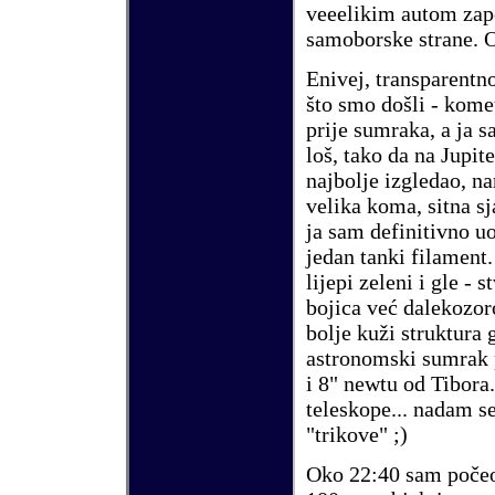
veeelikim autom za
samoborske strane. 
Enivej, transparentno
š
to smo do
š
li - kom
prije sumraka, a ja s
lo
š
, tako da na
Jupit
najbolje izgledao, n
velika koma, sitna sj
ja sam definitivno u
jedan tanki filament
lijepi zeleni i gle - 
bojica ve
ć
dalekozor
bolje ku
ž
i struktura
astronomski sumrak
i 8" newtu od Tibora
teleskope.
.
.
nadam s
"trikove" ;)
Oko 22:40 sam po
č
e