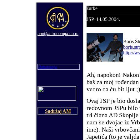
žurke
JSP
14.05.2004.
am@astronomija.co.rs
Boris Š
boris.s
http://w
Osmatranja
Ah, napokon! Nakon s
ba
š
za moj ro
đ
endan 
vedro da
ć
u bit ljut ;
Ovaj JSP je bio dost
redovnom JSPu bilo 
Sadržaj AM
tri
č
lana AD Skoplje 
nam se dvojac iz Vrb
ime). Na
š
i vrbov
č
ani
Japeti
ć
a (to je valjda