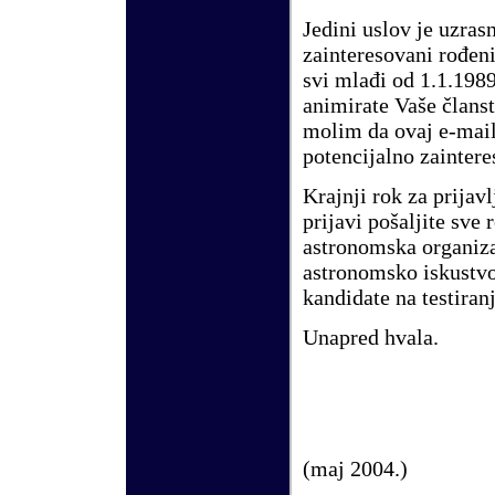
Jedini uslov je uzras
zainteresovani ro
đ
en
svi mla
đ
i od 1.1.1989
animirate Va
š
e
č
lans
molim da ovaj e-mail
potencijalno zaintere
Krajnji rok za prijav
prijavi po
š
aljite sve
astronomska organiza
astronomsko iskustvo
kandidate na testiranj
Unapred hvala.
(
maj
200
4
.)