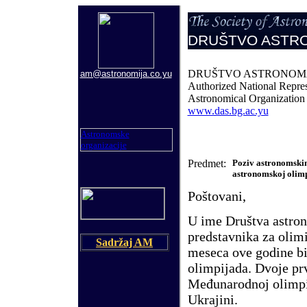
DRU
Š
TVO ASTR
DRU
Š
TVO ASTRONOMA
am@astronomija.co.yu
Authorized National Repres
Astronomical Organizati
www.das.bg.ac.yu
Astronomske
organizacije
Predmet:
Poziv astronomski
astronomskoj olimp
Po
š
tovani,
U ime Dru
š
tva astro
predstavnika za olim
Sadržaj AM
meseca ove godine bi
olimpijada. Dvoje pr
Me
đ
unarodnoj olimp
Ukrajini.