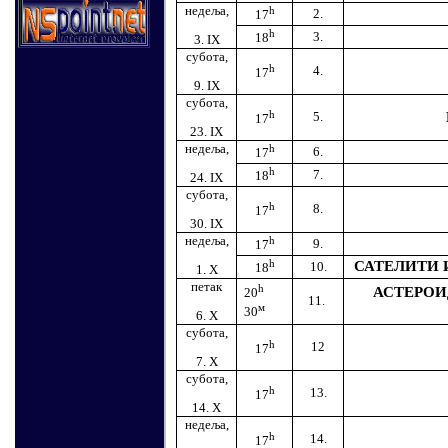
недеља,
h
2.
17
h
3.
18
3.
IX
субота,
h
4.
17
9.
IX
субота,
h
5.
17
23.
IX
недеља,
h
6.
17
h
7.
18
24.
IX
субота,
h
8.
17
30.
IX
недеља,
h
9.
17
h
САТЕЛИТИ 
10.
18
1.
X
петак
h
АСТЕРОИ
20
11.
м
30
6. X
субота,
h
12
17
7.
X
субота,
h
13.
17
14.
X
недеља,
h
14.
17