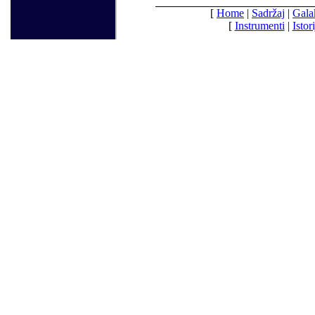
[
Home
|
Sadržaj
|
Gala
[
Instrumenti
|
Istori