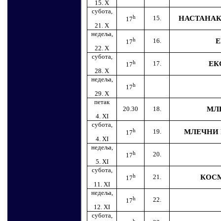
15.
X
субота,
h
15.
НАСТАНАК
17
21.
X
недеља,
h
16.
Е
17
22.
X
субота,
h
17.
ЕК
17
28.
X
недеља,
h
17
29.
X
петак
20.30
18.
МЛ
4.
XI
субота,
h
19.
МЛЕЧНИ 
17
4.
XI
недеља,
h
20.
17
5.
XI
субота,
h
21.
КОСМ
17
11.
XI
недеља,
h
22.
17
12.
XI
субота,
h