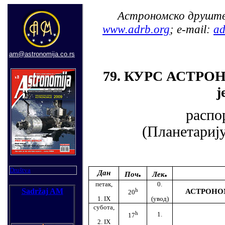
Астрономско друштв
www
.
adrb
.
org
;
e
-
mail
:
ad
am@astronomija.co.rs
79. КУРС АСТР
ј
распо
(Планетарију
Društva
.
.
Дан
Поч
Лек
петак,
0.
h
Sadržaj AM
АСТРОНО
20
1.
IX
(увод)
субота,
h
1.
17
2.
IX