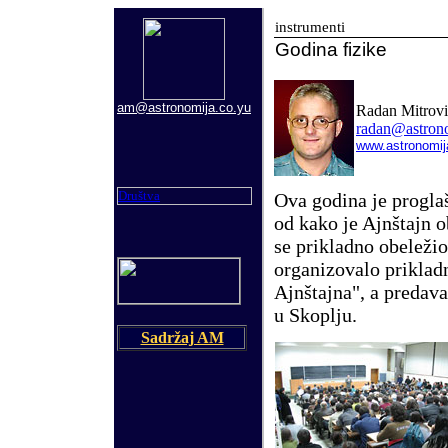
instrumenti
Godina fizike
am@astronomija.co.yu
Radan Mitrovi
radan@astron
www.astronomi
Društva
Ova godina je proglaš
od kako je Ajnštajn ob
se prikladno obeleži
organizovalo priklad
Ajnštajna", a predav
u Skoplju.
Sadržaj AM