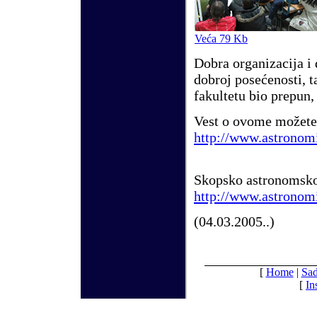
Veća 79 Kb
Dobra organizacija i
dobroj posećenosti, 
fakultetu bio prepun, 
Vest o ovome možete 
http://www.astronom
Skopsko astronomsko
http://www.astronom
(04.03.2005..)
[
Home
|
Sad
[
In