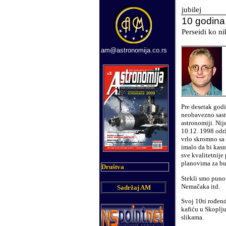
jubilej
10 godina 
Perseidi ko n
am@astronomija.co.rs
Pre desetak god
neobavezno sast
astronomiji. Ni
10.12. 1998 odr
vrlo skromno sa
imalo da bi kasn
sve kvalitetnije
planovima za bu
Društva
Stekli smo puno 
Nemačaka itd.
Sadržaj AM
Svoj 10ti rođen
kafiću u Skoplju
slikama.