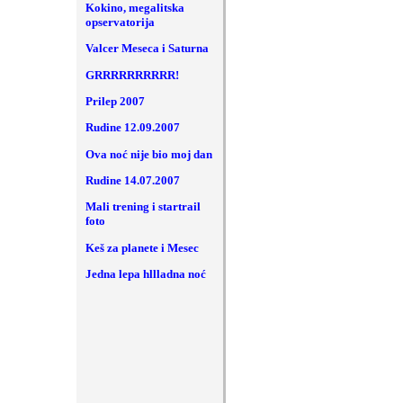
Kokino, megalitska
opservatorija
Valcer Meseca i Saturna
GRRRRRRRRRR!
Prilep 2007
Rudine 12.09.2007
Ova noć nije bio moj dan
Rudine 14.07.2007
Mali trening i startrail
foto
Keš za planete i Mesec
Jedna lepa hllladna noć