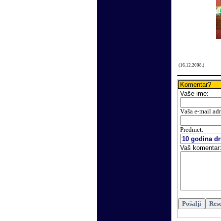
(
16
.
12
.200
8.
)
Komentar?
Vaše
ime:
V
aša e-mail ad
Predmet:
Vaš komentar