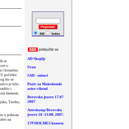
a
ši komentari
AM
Index
priklju
č
ite se
AD Skoplje
di se
vore o
Uran
ja i konačno
 U početku
SAD - snimci
og što se
Poziv za Makedonski
nstvo je bilo
astro vikend
radilo i
čkim šarmom.
Berovsko jezero 17.07
2007
jska, Turska,
Astrokamp Berovsko
jezero 10 -13.08. 2007.
smo u jednom
ideti na
17P HOLMES kometa