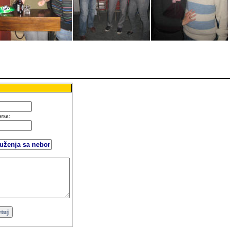
resa
:
: