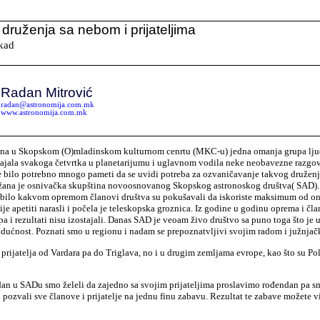
druženja sa nebom i prijateljima
ikad
V
Radan Mitrović
radan@astronomija.com.mk
www.astronomija.com.mk
ina u Skopskom (O)mladinskom kulturnom cenrtu (MKC-u) jedna omanja grupa lju
ajala svakoga četvrtka u planetarijumu i uglavnom vodila neke neobavezne razgo
je bilo potrebno mnogo pameti da se uvidi potreba za ozvaničavanje takvog družen
žana je osnivačka skupština novoosnovanog Skopskog astronoskog društva( SAD).
 bilo kakvom opremom članovi društva su pokušavali da iskoriste maksimum od on
ije apetiti narasli i počela je teleskopska groznica. Iz godine u godinu oprema i čla
 pa i rezultati nisu izostajali. Danas SAD je veoam živo društvo sa puno toga što je u
dućnost. Poznati smo u regionu i nadam se prepoznatvljivi svojim radom i južnja
prijatelja od Vardara pa do Triglava, no i u drugim zemljama evrope, kao što su Pol
dan u SADu smo želeli da zajedno sa svojim prijateljima proslavimo rođendan pa 
 pozvali sve članove i prijatelje na jednu finu zabavu. Rezultat te zabave možete v