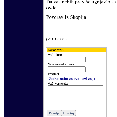
Da vas nebih previše ugnjavio sa
ovde.
Pozdrav iz Skoplja
(
29
.
03
.200
8.
)
Komentar?
Vaše
ime:
V
aša e-mail adresa
:
Predmet:
Vaš komentar
: