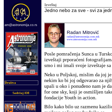
Izveštaj
Jedno nebo za sve - svi za jed
am@astronomija.co.rs
Radan Mitrović
radan@astronomija.com.mk
www.astronomija.com.mk
Posle pomračenja Sunca u Tursko
izveštaji prporaćeni fotografijam
smo i mi imali svoje izveštaje sa
Neko u Poljskoj, mislim da joj je
nekim ko bi joj odgovarao za nji
Društva
upali u oko i ponuđeno nam je da 
for one sky, koji je osmišljen ta
Sadržaj AM
fondacije Youth in action.
Bilo kako bilo uz razmenu kazili