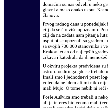
domaćini su nas odveli u neko gru
glavni a meso onako usput. Kasno 
članova.
Prvog radnog dana u ponedeljak bi
cilj da se što više upoznamo. Po
cilj da na zadata nam pitanja lu
usput bi se upoznali sa gradom i
sa svojih 700 000 stanovnika i v
Krakov jedan od najlepših gradov
crkava i katedrala da ih nemožeš 
U okviru projekta predviđena su i
astrofotoeditinga gde se trebalo 
Imali smo i jednodnevi poset log
voleo da ne idem ali mi niko nije 
mali Mujo. O tome nebih ni reči 
Posle Aušvica smo trebali u neko
ali je interes bio veoma mali (ce
morali sutradan loviti đake u sač