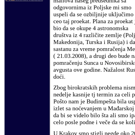
mailova našeg predsednika sa
odgovornima iz Poljske mi smo
uspeli da se ozbiljnije uključimo
ceo taj proekat. Plana za proekat 
bio da se okupe 4 astronomska
društva iz 4 različite zemlje (Pol
Makedonija, Turska i Rusija) i da
sastanu za vreme pomračenja Me
( 21.03.2008), a drugi deo bude n
pomračenju Sunca u Novosibirsk
avgusta ove godine. Nažalost Rusi
doći.
Zbog birokratskih problema nism
nedelje kasnije tj termin za celi
Pošto nam je Budimpešta bila us
izlet sa noćevanjem u Mađarskoj 
da bi se videlo bilo šta ali smo i
celo posle podne i veče da se k
U Krakov smo stigli negde oko 2