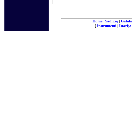
[
Home
|
Sadržaj
|
Galaks
[
Instrumenti
|
Istorija