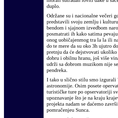
duplo.
Održane su i nacionalne večeri gd
predstavili svoju zemlju i kulturu
bendom i sjajnom izvedbom narod
posmatrati ih kako satima pevaj
onog uobičajenmog tra la la ili na
do te mere da su oko 3h ujutro d
pretnju da će dejstvovati ukolik
dobru i obilnu hranu, još više vina
udrži sa dobrom muzikom nije se
pendreka.
I tako u slično stilu smo izgurali
astronomije. Osim posete opervat
turističke ture po opservatoriji 
upoznavanje što je na kraju kraje
projekta nadam se daćemo završit
pomračenjeu Sunca.