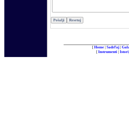
[
Home
|
Sadrľaj
|
Gala
[
Instrumenti
|
Istori