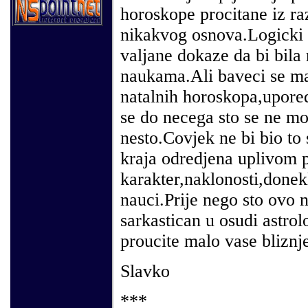
horoskope procitane iz r
nikakvog osnova.Logicki 
valjane dokaze da bi bila
naukama.Ali baveci se ma
natalnih horoskopa,upored
se do necega sto se ne moz
nesto.Covjek ne bi bio to 
kraja odredjena uplivom 
karakter,naklonosti,donek
nauci.Prije nego sto ovo 
sarkastican u osudi astro
proucite malo vase bliznje
Slavko
***