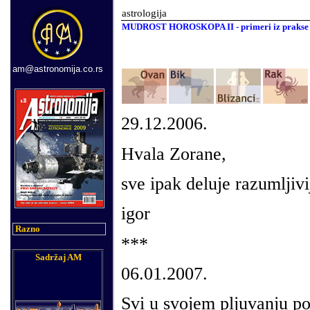
astrologija
MUDROST HOROSKOPA II - primeri iz prakse
am@astronomija.co.rs
29.12.2006.
Hvala Zorane,
sve ipak deluje razumljivi
igor
Razno
***
Sadržaj AM
06.01.2007.
Svi u svojem pljuvanju po 