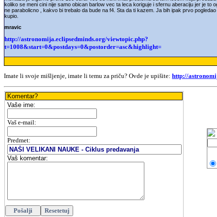
koliko se meni cini nije samo obican barlow vec ta leca koriguje i sfernu aberaciju jer je to
ne parabolicno , kakvo bi trebalo da bude na f4. Sta da ti kazem. Ja bih ipak prvo pogleda
kupio.
mravic
http://astronomija.eclipsedminds.org/viewtopic.php?
t=1008&start=0&postdays=0&postorder=asc&highlight=
Imate li svoje mišljenje
, imate li temu
za priču
? Ovde je upišite:
http://astronomi
Komentar?
Vaše ime:
V
aš e-mail
:
Predmet:
Vaš komentar: