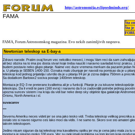
http://astronomija.eclipsedminds.org/
FAMA
Šta z
Šta je
FOR
FAMA, Forum Astronomskog magazina. Evo nekih zanimljivih rasprava.
Newtonian teleskop sa E-bay-a
Zdravo narode. Pratim ovaj forum vec nekoliko meseci, i mogu Vam reci da sam zahvaljuju
ali bez obzira na to ima jos dosta stvari koje treba nauciti i naravno savladati kroz praksu.
budem postavio neko glupo pitanje. Naime vec duze vremena merkam da pazarim jedan N
a. U pitanju je SEBEN 1400-150. Oznaka malo zbunjuje jer navodi na pomisao da je u pitanju
teleskop kod jednog prijatelja i utvrdio da je u pitanju f/4 jer je zizna daljina 750mm a pre
Sa dodatkom Barlowx2 sociva postaje 1400mm teleskop.
Montaza je EQ-3 ne preterano kvalitetna ali je u funkciji. Pitanje je za iskusne teleskopdzije
teleskopu. Da li vredi te pare (160 evra) i naravno da li ce zadovoljiti potrebe jednog pocetn
upozna suncev sistem i na kraju da vidi bar neke deep sky objekte tipa galaksije Androme
Orionu, North America i sl.
suvacarov
***
Severnu Ameriku neces videti jer se ona jako tesko vidi. Treba teleskop velikog precnika a na
ostalo sto si naveo sigurno ces lako moci da vidis. I ne samo to. Skoro sve sto amateri gle
takvim teleskopom.
Jedino nisam siguran da taj teleskop ima kavalitetnu optiku jer mu je cena jako mala za tu 
montaza je sigurno preko 100 eura. Vec su neki imali problema sa tom lecom koja produzav