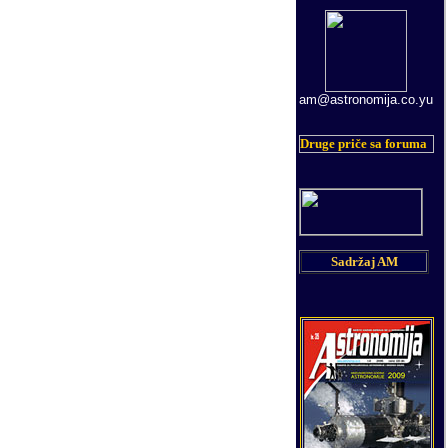
am@astronomija.co.yu
Druge priče sa foruma
Sadržaj AM