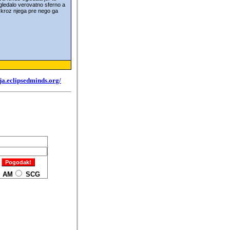
 ogledalo verovatno sferno a
o kroz njega pre nego ga
ja.eclipsedminds.org/
AM
SCG