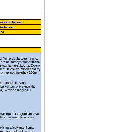
nači reč forum?
 to forum?
UM
ci Vama dosta toga naucio,
 Zato mi nemojte zameriti ako
ewtonian teleskop sa E-bay-
 f/9 teleskop. Video sam taj
cnik primarnog ogledala 150mm.
 sta mislite o ovom
ika koji zeli pre svega da
da, Svetlece magline u
jbolje je fotografisati. Sve
daju ti mozes da vidis sa
velicinu teleskopa. Sama
a fokus ogledala jer to