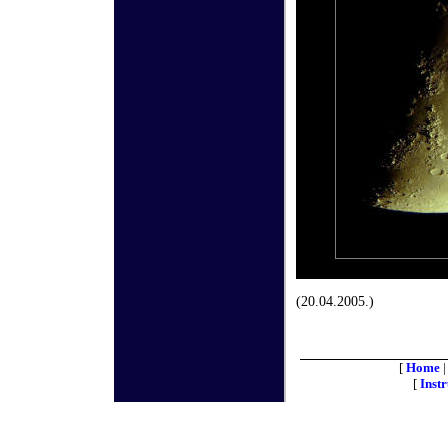
(20.04.2005.)
[
Home
[
Inst