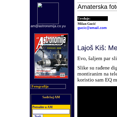
Amaterska foto
Uređuje
:
Milan Gucić
am@astronomija.co.yu
gucic@email.com
Lajoš Kiš
: M
Evo, šaljem par sli
Slike su rađene d
montiranim na tel
koristio sam EQ 
Fotografija
Sadržaj AM
Potra
ž
ite u AM