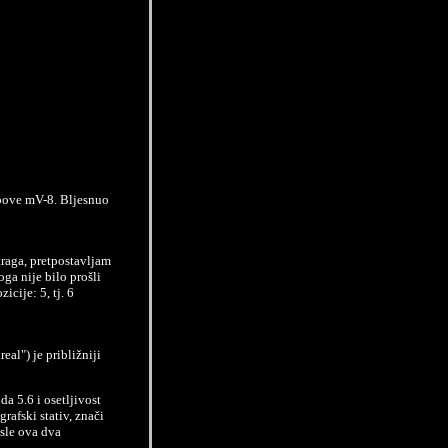
above mV-8. Bljesnuo
raga, pretpostavljam
ga nije bilo prošli
icije: 5, tj. 6
eal") je približniji
 5.6 i osetljivost
rafski stativ, znači
osle ova dva