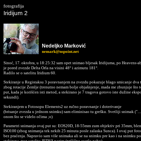
fotografija
Iridijum 2
Ne
deljko
Marković
nemark@nspoint.net
Sinoć, 17. oktobra, u 18:25:32 sam opet snimao bljesak Iridijuma, po Heavens-
je pored zvezde Delta Orla na visini 48° i azimutu 181°.
Radilo se o satelitu Iridium 60.
Stekiranje u Registaksu 3 poravnanjem na zvezdu pokazuje blago smicanje dva t
zbog rotacije Zemlje (trenutno nemam bolje objašnjenje, mada me zbunjuje što to
put, kada je korišćen isti metod, a stekirano je 7 tragova gotovo iste dužine ekspoz
sekundi).
Stekiranjem u Fotosopu Elements2 uz ručno poravnanje i doterivanje
(brisanje zvezda u jednom snimku) sam eliminisao tu grešku. Svetliji snimak ("....r
onom što se videlo očima ;o)
Parametri snimanja ovaj put su: EOS20D, 18-55mm zum objektiv pri 35mm, blenda
ISO100 (zbog snimanja tek nekih 25 minuta posle zalaska Sunca). I ovaj put fotog
bez praćenja. Napravio sam više snimaka ali se na snimku pre kao i na snimku p
stekirana, trag satelita JEDVA nazire (prilično svetlo nebo).