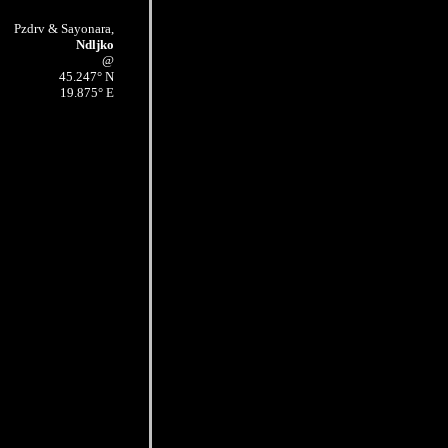
Pzdrv & Sayonara,
Ndljko
@
45.247° N
19.875° E