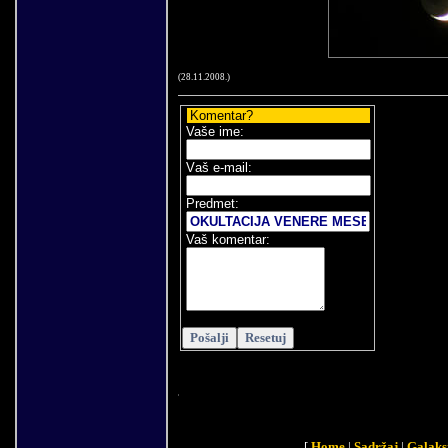
(
28
.
11
.200
8
.)
Komentar?
Vaše ime:
V
aš e-mail
:
Predmet:
Vaš komentar:
[
Home
|
Sadržaj
|
Galaks