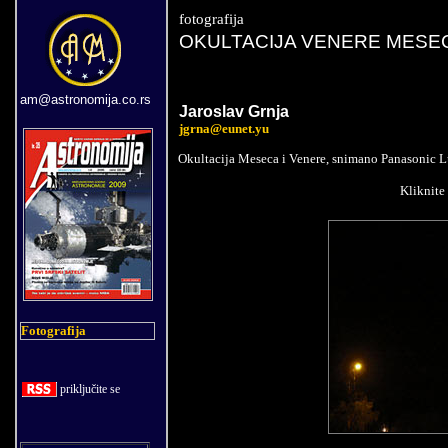
fotografija
OKULTACIJA VENERE MES
am@astronomija.co.rs
Jaroslav Grn
j
a
jgrna@eunet.yu
Okultacija Meseca i Venere, snimano Panasoni
Kliknite 
Fotografija
priklju
č
ite se