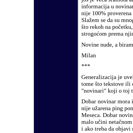
informacija u novin
nije 100% proverena
Sla
ž
em se da su mnog
š
to rekoh na po
č
etku
strogo
ć
om prema nji
Novine nude, a bira
Milan
***
G
eneralizacija je uv
tome
š
to tekstove ili
"novinari" koji o toj
Dobar novinar mora 
nije u
ž
arena ping pon
Meseca. Dobar novin
malo u
č
ini neta
č
nom 
i ako treba da objavi