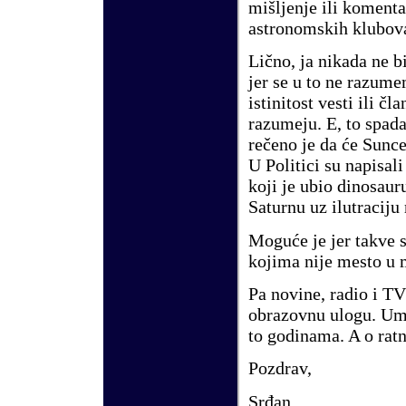
mi
š
ljenje ili komenta
astronomskih klubov
Li
č
no, ja nikada ne b
jer se u to ne razume
istinitost vesti ili
č
la
razumeju. E, to spad
re
č
eno je da
ć
e Sunc
U Politici su napisali
koji je ubio dinosaur
Saturnu uz ilutracij
Mogu
ć
e je jer takve 
kojima nije mesto u 
Pa novine, radio i TV
obrazovnu ulogu. Ume
to godinama. A o rat
Pozdrav,
Sr
đ
an