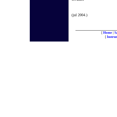
(
jul
200
4
.)
[
Home
|
S
[
Instru