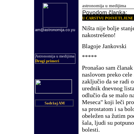
astronomija u medijima
Povodom članka:
U CARSTVU POSVETLJENE
Ni
š
ta nije bolje stan
am@astronomija.co.yu
nakostre
š
eno!
Blagoje Jankovski
***
**
Astronomija u medijima
Drugi primeri
Prona
š
ao sam
č
lanak
naslovom preko cele
zaklju
č
io da se radi
urednik dnevnog list
odlu
č
io da se malo n
Meseca" koji le
č
i pro
Sadržaj AM
sa prostatom i sa bo
obele
ž
en sa
ž
utim po
š
ala, ljudi su potpu
bolesti.