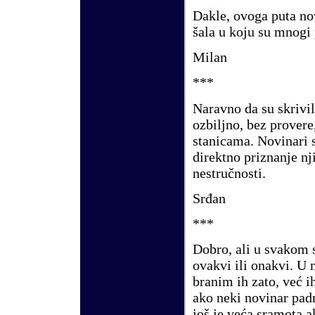
Dakle, ovoga puta nov
š
ala u koju su mnogi 
Milan
***
Naravno da su skrivili
ozbiljno, bez provere
stanicama. Novinari su
direktno priznanje n
nestru
č
nosti.
Srđan
***
Dobro, ali u svakom 
ovakvi ili onakvi. U
branim ih zato, ve
ć
i
ako neki novinar pa
jo
š
je ve
ć
a sramota a