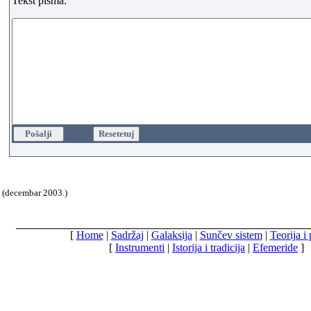
Tekst pisma:
(decembar 2003.)
[
Home
|
Sadržaj
|
Galaksija
|
Sunčev sistem
|
Teorija i
[
Instrumenti
|
Istorija i tradicija
|
Efemeride
]