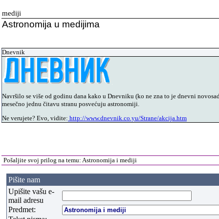
mediji
Astronomija u medijima
Dnevnik
Navršilo se više od godinu dana kako u Dnevniku (ko ne zna to je dnevni novosads
mesečno jednu čitavu stranu posvećuju astronomiji.
Ne verujete? Evo, vidite:
http://www.dnevnik.co.yu/Strane/akcija.htm
Pošaljite svoj prilog na temu: Astronomija i mediji
Pišite nam
Upišite vašu e-
mail adresu
Predmet: