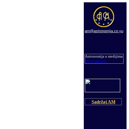
am@astronomija.co.yu
Astronomija u medijima
Drugi primeri
Sadržaj AM