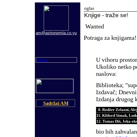
oglas
Knjige - traže se!
Wanted
am@astronomija.co.yu
Potraga za knjigama!
U vihoru prostor
Razno
Ukoliko netko po
naslova:
Biblioteka; "su
Izdavač; Dnevni
Izdanja drugog 
Sadržaj AM
8. Rodžer Zelazni, Ale
11. Kliford Simak, Lut
12. Tomas Diš, Jeka oko
bio bih zahvalan