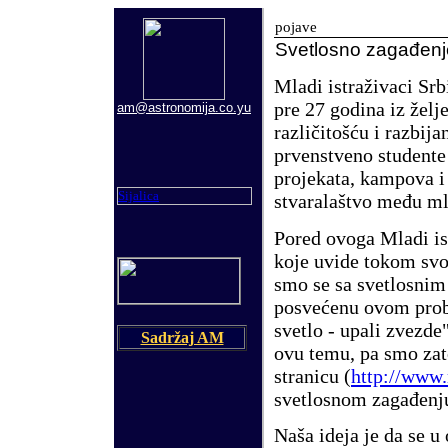
pojave
S
vetlosno zaga
đ
enj
Mladi istra
ž
ivaci Srb
pre 27 godina iz
ž
elj
am@astronomija.co.yu
razli
č
ito
šć
u i razbij
prvenstveno studente 
projekata, kampova 
Sijalica
stvarala
š
tvo me
đ
u m
Pored ovoga Mladi is
koje uvide tokom sv
smo se sa svetlosnim
posve
ć
enu ovom pro
svetlo - upali zvezde
Sadržaj AM
ovu temu, pa smo za
stranicu (
http://www.
svetlosnom zaga
đ
enj
Na
š
a ideja je da se 