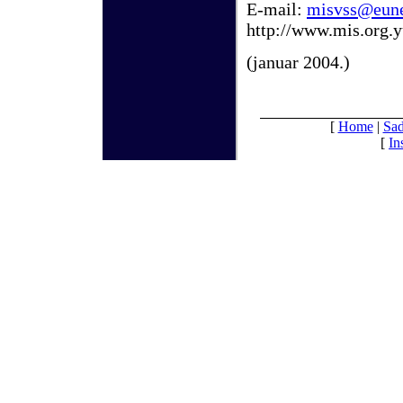
E-mail:
misvss@eune
http://www.mis.org.
(
januar
200
4
.)
[
Home
|
Sad
[
In