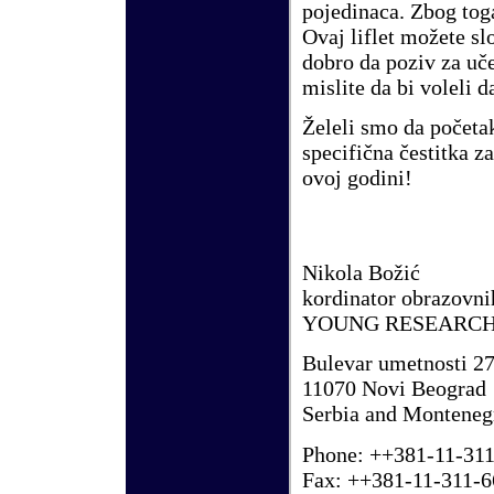
pojedinaca. Zbog tog
Ovaj liflet mo
ž
ete s
dobro da poziv za u
č
mislite da bi voleli d
Ž
eleli smo da po
č
eta
specifi
č
na
č
estitka z
ovoj godini!
Nikola Bo
ž
i
ć
kordinator obrazovn
YOUNG RESEARCH
Bulevar umetnosti 2
11070 Novi Beograd
Serbia and Monteneg
Phone: ++381-11-311
Fax: ++381-11-311-6