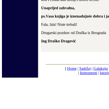
Unaprijed zahvalna,
ps.Vasa knjiga je iznenadujuèe dobra i jak
Fala, fala! Niste trebali!
Drugarski pozdrav od Dra
š
ka iz Beograda
Ing Dra
š
ko Dragovi
ć
[
Home
|
Sadržaj
|
Galaksija
|
Instrumenti
|
Istorij