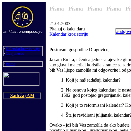
Pisma Pisma Pisma Pisma P
21
.01.2003.
Pitanaj o kalendaru
#odgov
am@astronomija.co.yu
Kalendar kroz storiju
•
Kalendar kroz istoriju
Postovani gospodine Dragovi
ć
u,
•
Ovaj mesec
Ja sam Emira,
u
č
enica jedne sarajevske gim
•
Pisma
kao glavni materijal koristila stranice sa sadr
bih Vas lijepo zamolila mi odgovorite i odg
1. Koji je naš sadašnji kalendar?
2. Na osnovu kojeg kalendara je nastao
1582. god postojao gregorijanski kal
Sadržaj AM
3. Koji je to reformisani kalendar? K
4.
Š
ta je revidirani julijanski kalendar
Ovako - jo
š
bih Vas zamolila da ako budete i
posebno julijanskog i gregorijanskog, neke b