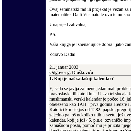
Ovaj seminarski rad ili projekat je vezan za
matematike. Da li V
i
smatrate ovu temu kao 
Unaprijed zahvalna,
P.S.
Va
š
a knjiga je iznenaduju
ć
e dobra i jako za
Zdravo Dada!
2
1
. januar 2003.
Odgovor g. Draškovića
1. Koji je naš sadašnji kalendar?
E, sada se javlja za mene jedan mali proble
pravoslavka ili katolkinja. U sva tri slucaja 
m
uslimanski verski kalendar je po
č
eo 16. ju
obele
ž
eno kao 1AH - prva godina Hed
ž
re i
Katolici koriste jo
š
od 1582. papski, gregorij
zajedno ga jo
š
nekoliko
njih u svetu, jo
š
uve
kalendar, koji je jo
š
45. p.n.e. ozvani
č
io imp
zama
š
nom poslu, pomo
ć
mu je pruzila njeg
dav
š
i mu svog matemati
č
ara i astronoma So