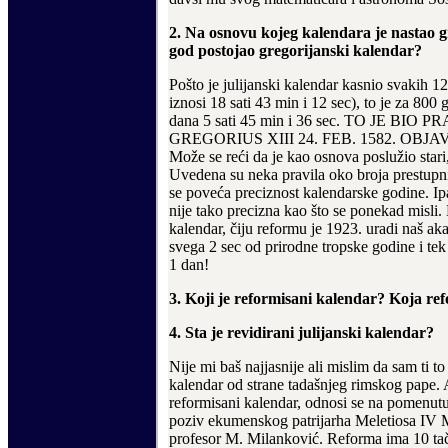
2. Na osnovu kojeg kalendara je nastao gr
god postojao gregorijanski kalendar?
Po
š
to je julijanski kalendar kasnio svakih 1
iznosi 18 sati 43 min i 12 sec), to je za 800 
dana 5 sati 45 min i 36 sec. TO JE BIO
GREGORIUS XIII 24. FEB. 1582. O
Mo
ž
e se re
ć
i da je kao osnova poslu
ž
io star
Uvedena su neka pravila oko broja prestupn
se pove
ć
a preciznost kalendarske godine. Ipa
nije tako precizna kao
š
to se ponekad misli.
kalendar,
č
iju reformu je 1923. uradi na
š
aka
svega 2 sec od prirodne tropske godine i te
1 dan!
3. Koji je reformisani kalendar? Koja re
4. Sta je revidirani julijanski kalendar?
Nije mi ba
š
najjasnije ali mislim da sam ti t
kalendar od strane tada
š
njeg rimskog pape. 
reformisani kalendar, od
n
osi se na pomenutu
poziv ekumenskog patrijarha Meletiosa IV M
profesor M. Milankovi
ć
. Reforma ima 10 ta