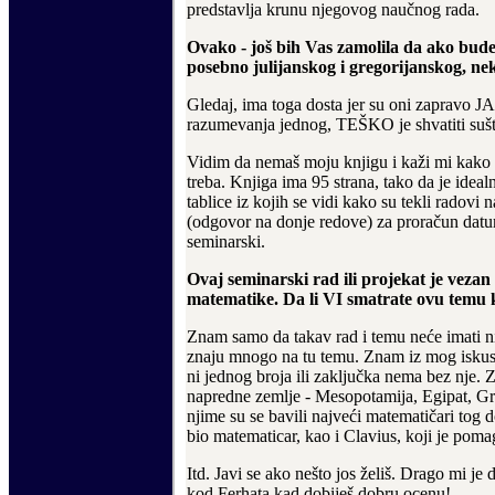
predstavlja krunu njegovog nau
č
nog rada.
Ovako - jo
š
bih Vas zamolila da ako budet
posebno julijanskog i gregorijanskog,
nek
Gledaj, ima toga dosta jer su oni zapravo JA
razumevanja jednog, TE
Š
KO je shvatiti su
š
Vidim da nema
š
moju knjigu i ka
ž
i mi kako 
treba. Knjiga ima 95 strana, tako da je idealn
tablice iz kojih se vidi kako su tekli radovi
(odgovor na donje redove) za prora
č
un datu
seminarski.
Ovaj seminarski rad ili projekat je veza
matematike.
Da li VI smatrate ovu temu 
Znam samo da takav rad i temu ne
ć
e imati 
znaju mnogo na tu temu. Znam iz mog iskus
ni jednog broja ili zaklju
č
ka nema bez nje. Z
napredne zemlje - Mesopotamija, Egipat, Gr
njime su se bavili najve
ć
i matemati
č
ari tog 
bio matematicar, kao i Clavius, koji je poma
Itd. Javi se ako ne
š
to jos
ž
eli
š
. Drago mi je 
kod Ferhata kad dobije
š
dobru ocenu!