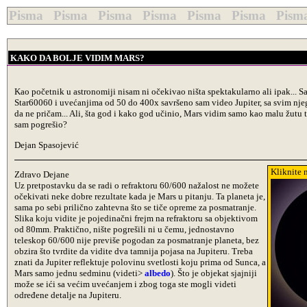
Pisma Pisma Pisma Pisma Pisma Pisma Pism
KAKO DA BOLJE VIDIM MARS?
Kao početnik u astronomiji nisam ni očekivao ništa spektakularno ali ipak... S
Star60060 i uvećanjima od 50 do 400x savršeno sam video Jupiter, sa svim nj
da ne pričam... Ali, šta god i kako god učinio, Mars vidim samo kao malu žutu ta
sam pogrešio?
Dejan Spasojević
Kliknite 
Zdravo Dejane
Uz pretpostavku da se radi o refraktoru 60/600 nažalost ne možete
očekivati neke dobre rezultate kada je Mars u pitanju. Ta planeta je,
sama po sebi prilično zahtevna što se tiče opreme za posmatranje.
Slika koju vidite je pojedinačni frejm na refraktoru sa objektivom
od 80mm. Praktično, nište pogrešili ni u čemu, jednostavno
teleskop 60/600 nije previše pogodan za posmatranje planeta, bez
obzira što tvrdite da vidite dva tamnija pojasa na Jupiteru. Treba
znati da Jupiter reflektuje polovinu svetlosti koju prima od Sunca, a
Mars samo jednu sedminu (videti>
albedo
). Što je objekat sjajniji
može se ići sa većim uvećanjem i zbog toga ste mogli videti
određene detalje na Jupiteru.