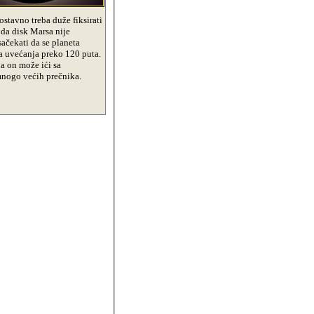
stavno treba duže fiksirati
 da disk Marsa nije
ačekati da se planeta
na uvećanja preko 120 puta.
da on može ići sa
mnogo većih prečnika.