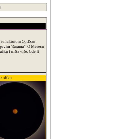
a
a refraktorom OptiSan
egovim "šarama". O Mesecu
čku i ništa više. Gde li
na sliku