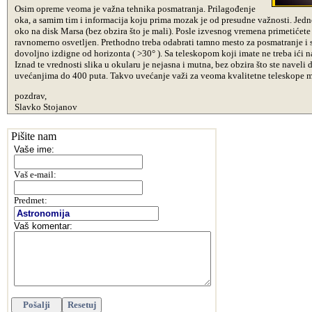
Osim opreme veoma je važna tehnika posmatranja. Prilagođenje
oka, a samim tim i informacija koju prima mozak je od presudne važnosti. Jedno
oko na disk Marsa (bez obzira što je mali). Posle izvesnog vremena primetićete
ravnomerno osvetljen. Prethodno treba odabrati tamno mesto za posmatranje i s
dovoljno izdigne od horizonta ( >30° ). Sa teleskopom koji imate ne treba ići 
Iznad te vrednosti slika u okularu je nejasna i mutna, bez obzira što ste naveli 
uvećanjima do 400 puta. Takvo uvećanje važi za veoma kvalitetne teleskope 
pozdrav,
Slavko Stojanov
Pišite nam
Vaše ime:
V
aš e-mail
:
Predmet:
Vaš komentar: