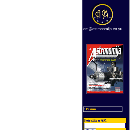
am@astronomija.co.yu
•
Pisma
Potra
ž
ite u AM