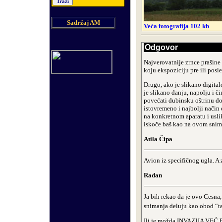
Sadržaj AM
Veća fotografija 102 kb
Odgovor
Najverovatnije zrnce prašine 
koju ekspoziciju pre ili posl
Drugo, ako je slikano digital
je slikano danju, napolju i č
povećati dubinsku oštrinu do 
istovremeno i najbolji način 
na konkretnom aparatu i uslik
iskoče baš kao na ovom snim
Atila Čipa
Avion iz specifičnog ugla. A 
Radan
Ja bih rekao da je ovo Cesna, 
snimanja deluju kao obod “t
Ili je možda INVAZIJA VEĆ P