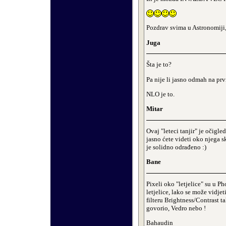
Pozdrav svima u Astronomiji,
Juga
Šta je to?
Pa nije li jasno odmah na pr
NLO je to.
Mitar
Ovaj "leteci tanjir" je očig
jasno ćete videti oko njega s
je solidno odrađeno :)
Bane
Pixeli oko "letjelice" su u P
letjelice, lako se može vidje
filteru Brightness/Contrast t
govorio, Vedro nebo !
Bahaudin