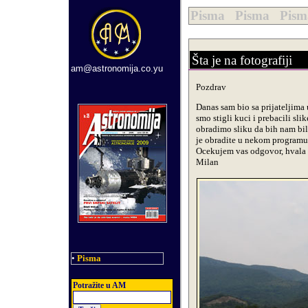
Pisma Pisma Pis
Šta je na fotografiji
am@astronomija.co.yu
Pozdrav
Danas sam bio sa prijateljima 
smo stigli kuci i prebacili s
obradimo sliku da bih nam bil
je obradite u nekom programu 
Ocekujem vas odgovor, hvala
Milan
•
Pisma
Potra
ž
ite u AM