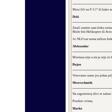
Meni liči na F-117 ili kako s
Deki
Znači zumiro sam fotku nema
Može biti Helikopter ili Avio
A i NLO zar nema milion fotki
Aleksandar
Montaza nije a sta je nije n
Bojan
Verovatno samo jos jedan prlja
Meserschmith
Na zagonetnoj slici se nalazi 
Pozdrav svima,
Marko