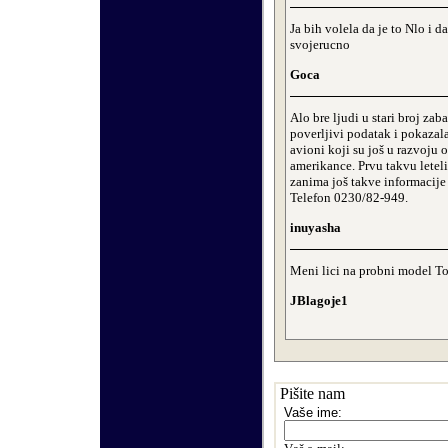
Ja bih volela da je to Nlo i
svojerucno
Goca
Alo bre ljudi u stari broj za
poverljivi podatak i pokazala
avioni koji su još u razvoju 
amerikance. Prvu takvu leteli
zanima još takve informacije
Telefon 0230/82-949.
inuyasha
Meni lici na probni model To
JBlagoje1
Pišite nam
Vaše ime: