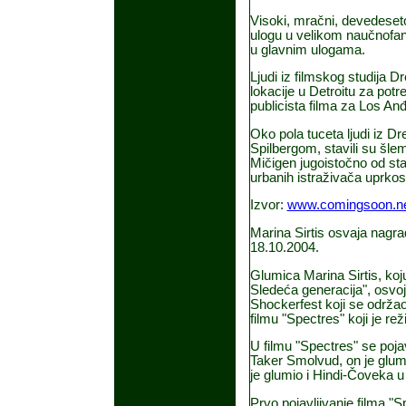
Visoki, mračni, devedeset
ulogu u velikom naučnofa
u glavnim ulogama.
Ljudi iz filmskog studija 
lokacije u Detroitu za potr
publicista filma za Los Anđ
Oko pola tuceta ljudi iz D
Spilbergom, stavili su šle
Mičigen jugoistočno od stad
urbanih istraživača uprkos 
Izvor:
www.comingsoon.n
Marina Sirtis osvaja nagra
18.10.2004.
Glumica Marina Sirtis, koj
Sledeća generacija", osvoj
Shockerfest koji se održao
filmu "Spectres" koji je rež
U filmu "Spectres" se pojav
Taker Smolvud, on je glum
je glumio i Hindi-Čoveka u s
Prvo pojavljivanje filma "