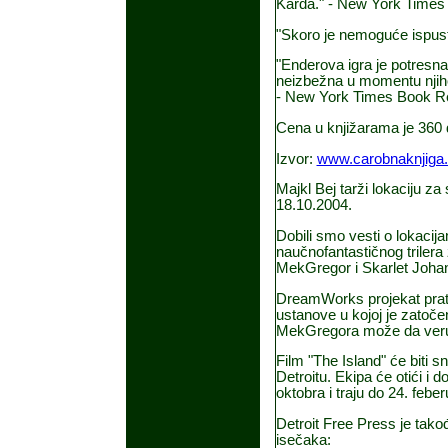
Karda." - New York Times
"Skoro je nemoguće ispustit
"Enderova igra je potresna
neizbežna u momentu njiho
- New York Times Book R
Cena u knjižarama je 360 d
Izvor:
www.carobnaknjiga
Majkl Bej tarži lokaciju za
18.10.2004.
Dobili smo vesti o lokacija
naučnofantastičnog trilera
MekGregor i Skarlet Joha
DreamWorks projekat prati
ustanove u kojoj je zatoče
MekGregora može da veruje.
Film "The Island" će biti 
Detroitu. Ekipa će otići i 
oktobra i traju do 24. feber
Detroit Free Press je takođ
isečaka: