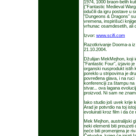
1974, 1000 braon-belih kut
("Fantastic Medieval Wargam
odučili da igru postave u s
"Dungeons & Dragons" su u
vremena, inspirišući knjige,
vrhunac osamdesetih, ali d
Izvor:
www.scifi.com
Razotkrivanje Dooma-a iz 
21.10.2004.
Džulijan MekMejhon, koji 
"Fantastic Four", izjavio je
organski nusprodukt istih 
poreklo u stripovima je dru
povređena glava, i na ruci
konferenciji za štampu na
stvar... ova lagana evolucij
proizvod. Ni sam ne znam š
Iako studio još uvek krije
Arad je potvrdio na toj is
evoluirati kroz film i da će
Mek Mejhon, australijski g
neki elementi biti preuzeti 
neće biti promenjena je r
Četvorke, kojeg će igrati I