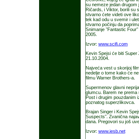
su nemeze jedan drugom jo
Ričards, i Viktor, borili su
stvarno ćete videti ove lik
tek kad odu u svemir i ulet
stvarno počinju da poprimaj
Snimanje "Fantastic Four" 
2005.
Izvor:
www.scifi.com
Kevin Spejsi će biti Super
21.10.2004.
Najveća vest u skorijoj film
nedelje o tome kako će ne
filmu Warner Brothers-a.
Supermenov glavni neprijat
glumcu. Barem ne prema sc
Post i drugim pouzdanim iz
poznatog superzlikovca.
Brajan Singer i Kevin Spejs
Suspects". Zvanična najav
dana. Pregovori su još uve
Izvor:
www.iesb.net