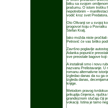
bitku sa svojom omiljenom 
prašumu. O istom trošku h
nepotrebnim – manifestaci
vodič kroz svet Predatora.
Oto Oltvanji se u svojoj k
progovori koju o Povratku Kr
Stefan Kralj.
Iako možda niste pročitali
Petrović će vas britko podse
Završno poglavlje autosto
Adanka popuniće preostale 
sve preostale bagove koji 
A instalirali smo i novu r
nazvanu Prelistavanje. U n
romanu alternativne istori
izgledao danas da su ga osv
izgleda danas, decenijama
knjige.
Metodom pravog tvrdokuvan
prikuplja činjenice, njuška
grandioznom slučaju čiji j
vokaciji. Istina je tamo ne