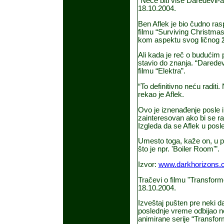
"Neće biti više Daredevil-a
18.10.2004.
Ben Aflek je bio čudno ra
filmu “Surviving Christmas”
kom aspektu svog ličnog ži
Ali kada je reč o budućim 
stavio do znanja. “Daredevi
filmu “Elektra”.
“To definitivno neću raditi
rekao je Aflek.
Ovo je iznenađenje posle i
zainteresovan ako bi se rad
Izgleda da se Aflek u posl
Umesto toga, kaže on, u p
što je npr. 'Boiler Room'”.
Izvor:
www.darkhorizons.
Tračevi o filmu "Transforme
18.10.2004.
Izveštaj pušten pre neki 
poslednje vreme odbijao n
animirane serije “Transfor