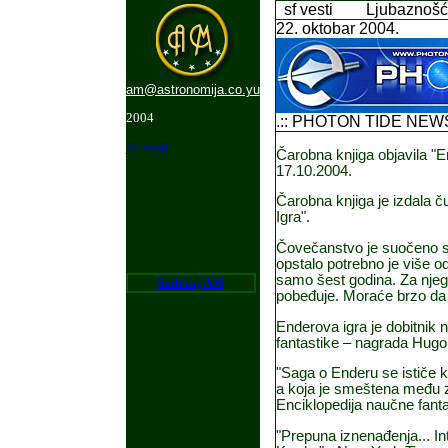
sf vesti
Ljubaznošć
22. oktobar 2004.
am@astronomija.co.yu
2004
.:: PHOTON TIDE NEWSL
SF vesti
Čarobna knjiga objavila "
17.10.2004.
Čarobna knjiga je izdala
Igra".
Čovečanstvo je suočeno sa
opstalo potrebno je više od
samo šest godina. Za njega
Sadr
ž
aj AM
pobeđuje. Moraće brzo da 
Enderova igra je dobitnik n
fantastike – nagrada Hugo 
"Saga o Enderu se ističe 
a koja je smeštena među z
Enciklopedija naučne fanta
"Prepuna iznenađenja... In