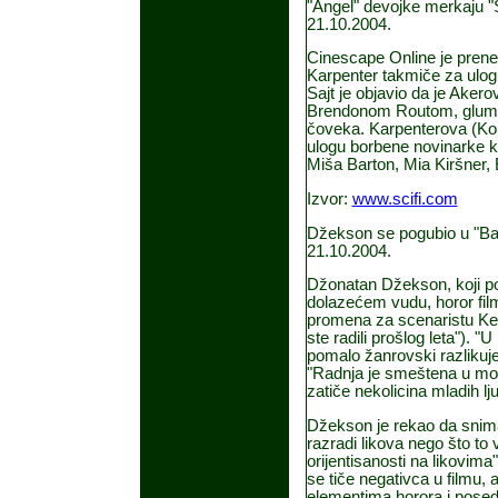
"Angel" devojke merkaju 
21.10.2004.
Cinescape Online je prene
Karpenter takmiče za ulog
Sajt je objavio da je Akero
Brendonom Routom, glumce
čoveka. Karpenterova (Kor
ulogu borbene novinarke ko
Miša Barton, Mia Kiršner, E
Izvor:
www.scifi.com
Džekson se pogubio u "Ba
21.10.2004.
Džonatan Džekson, koji po
dolazećem vudu, horor film
promena za scenaristu Kevi
ste radili prošlog leta"). "U
pomalo žanrovski razlikuje 
"Radnja je smeštena u moč
zatiče nekolicina mladih l
Džekson je rekao da sniman
razradi likova nego što to
orijentisanosti na likovima"
se tiče negativca u filmu, 
elementima horora i posed