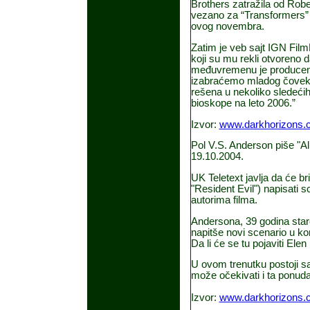
Brothers zatražila od Rob
vezano za “Transformers” 
ovog novembra.
Zatim je veb sajt IGN FilmF
koji su mu rekli otvoreno d
međuvremenu je producent 
izabraćemo mladog čoveka k
rešena u nekoliko sledećih
bioskope na leto 2006.”
Izvor:
www.darkhorizons.
Pol V.S. Anderson piše "Al
19.10.2004.
UK Teletext javlja da će br
"Resident Evil") napisati s
autorima filma.
Andersona, 39 godina staro
napitše novi scenario u ko
Da li će se tu pojaviti Elen
U ovom trenutku postoji sa
može očekivati i ta ponuda
Izvor:
www.darkhorizons.