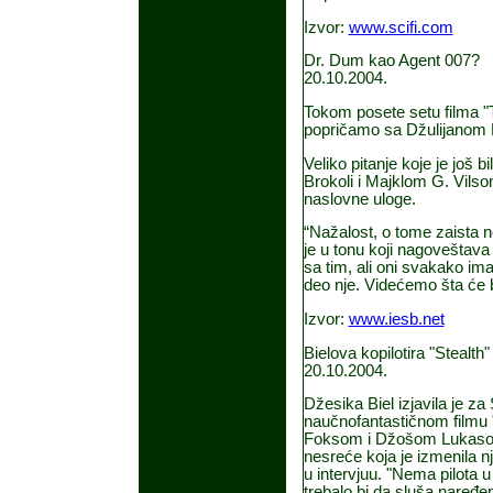
Izvor:
www.scifi.com
Dr. Dum kao Agent 007?
20.10.2004.
Tokom posete setu filma "T
popričamo sa Džulijanom
Veliko pitanje koje je još 
Brokoli i Majklom G. Vils
naslovne uloge.
“Nažalost, o tome zaista 
je u tonu koji nagoveštava
sa tim, ali oni svakako ima
deo nje. Videćemo šta će bi
Izvor:
www.iesb.net
Bielova kopilotira "Stealth"
20.10.2004.
Džesika Biel izjavila je z
naučnofantastičnom filmu 
Foksom i Džošom Lukasom,
nesreće koja je izmenila nj
u intervjuu. "Nema pilota 
trebalo bi da sluša naređen