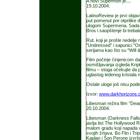
A novi Supermen je....
19.10.2004.
LatinoReview je prvi obja
put pomenut pre otprilike
ulogom Supermena. Sada j
Bros i saopštenje bi treb
Rut, koji je prošle nedelje
“Undressed” i sapunici “O
serijama kao što su “Will 
Film počinje činjenicom d
osmišljavanja izgleda Kri
filmu – stoga očekujte da
uglastog ledenog kristala n
Ostale uloge još nisu pode
Izvor:
www.darkhorizons.
Libesman režira film "Dea
20.10.2004.
Libesman (Darkness Falls
javlja list The Hollywood 
malom gradu koji napada vr
svojih žrtava. Bo Flin i Tr
Kaplan i Šon Perone izvršni