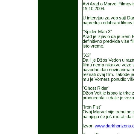
Avi Arad o Marvel Filmov
19.10.2004.
U intervjuu za veb sajt Da
napreduju odabrani filmovi
"Spider-Man 3"
Arad je izjavio da je Sem 
definitivno predviđa više f
isto vreme.
"X3"
Da li je Džos Vedon u raz
filmu nema nikakve veze sa
navodno dao novinarima na
režirati ovaj film. Takođe 
mu je Vorners ponudio vi
"Ghost Rider"
Džon Voit je ispao iz trke 
producenta i i dalje je vez
"Iron Fist"
Ovaj Marvel nije trenutno p
na njega će još morati da s
Izvor:
www.darkhorizons.