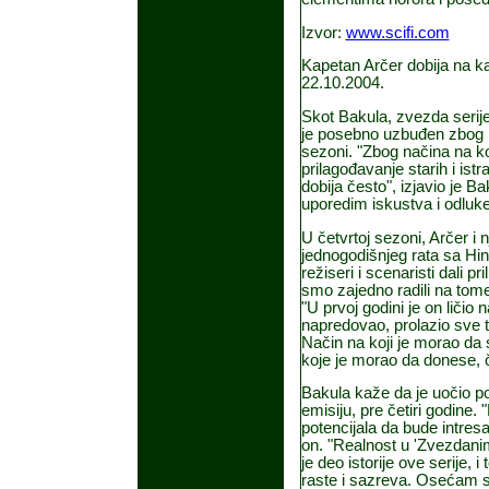
Izvor:
www.scifi.com
Kapetan Arčer dobija na k
22.10.2004.
Skot Bakula, zvezda serije
je posebno uzbuđen zbog r
sezoni. "Zbog načina na ko
prilagođavanje starih i ist
dobija često", izjavio je B
uporedim iskustva i odluke i
U četvrtoj sezoni, Arčer i
jednogodišnjeg rata sa Hin
režiseri i scenaristi dali p
smo zajedno radili na tom
"U prvoj godini je on ličio
napredovao, prolazio sve te
Način na koji je morao da 
koje je morao da donese,
Bakula kaže da je uočio pot
emisiju, pre četiri godine.
potencijala da bude intres
on. "Realnost u 'Zvezdani
je deo istorije ove serije, 
raste i sazreva. Osećam se