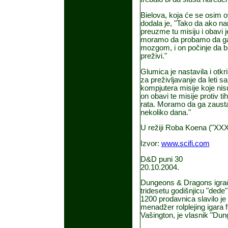
Bielova, koja će se osim o
dodala je, "Tako da ako na
preuzme tu misiju i obavi j
moramo da probamo da ga
mozgom, i on počinje da bi
preživi."
Glumica je nastavila i otk
za preživljavanje da leti s
kompjutera misije koje nis
on obavi te misije protiv ti
rata. Moramo da ga zaustavi
nekoliko dana."
U režiji Roba Koena ("XXX"
Izvor:
www.scifi.com
D&D puni 30
20.10.2004.
Dungeons & Dragons igrači
tridesetu godišnjicu "dede
1200 prodavnica slavilo je 
menadžer rolplejing igara
Vašington, je vlasnik "Du