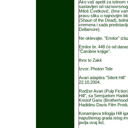
Ako vaš apetit za istinom 
sastavljen od raznovrsnog
Miloš Cvetković. (Ime vam 
pravu sliku o najnovijim b
(Shaun of the Dead), bolni
vremena i sada predstavlja
Dellamore).
Ne oklevajte. "Emitor" iz
Emitor br. 448 će od danas
"Čarobne knjige".
thnx to Zakk
Izvor: Photon Tide
Avari adaptira "Silent Hill"
22.10.2004.
Rodžer Avari (Pulp Fiction)
Hill", sa Semjuelom Hadidom
Kristof Gans (Brotherhood o
Hadidinu Davis Film Product
Konamijeva trilogija Hill ig
napuštenog grada istog im
javlja ovaj list.