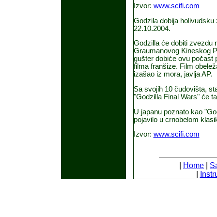
Izvor:
www.scifi.com
Godzila dobija holivudsku
22.10.2004.
Godzilla će dobiti zvezdu 
Graumanovog Kineskog Poz
gušter dobiće ovu počast 
filma franšize. Film obele
izašao iz mora, javlja AP.
Sa svojih 10 čudovišta, star
"Godzilla Final Wars" će t
U japanu poznato kao "Gođir
pojavilo u crnobelom klasik
Izvor:
www.scifi.com
|
Home
|
S
|
Instr