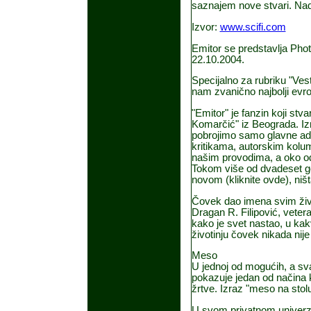
saznajem nove stvari. Nadaj
Izvor:
www.scifi.com
Emitor se predstavlja Phot
22.10.2004.
Specijalno za rubriku "Vest
nam zvanično najbolji evro
"Emitor" je fanzin koji stva
Komarčić" iz Beograda. Izm
pobrojimo samo glavne adut
kritikama, autorskim kolu
našim provodima, a oko odm
Tokom više od dvadeset god
novom (kliknite ovde), niš
Čovek dao imena svim živ
Dragan R. Filipović, vetera
kako je svet nastao, u kakv
životinju čovek nikada nije 
Meso
U jednoj od mogućih, a sva
pokazuje jedan od načina 
žrtve. Izraz "meso na stol
U svom privatnom univerz