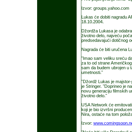
Izvor: groups.yahoo.com
Lukas će dobiti nagradu AF
18.10.2004.
Džordža Lukasa je odabrao
životno delo, najveću počas
predsedavajući dotičnog od
Nagrada će biti uručena L
"Imao sam veliku sreću da 
za to od strane Američkog 
sam da budem ubrojen u tako
umetnosti."
"Džordž Lukas je majstor-p
je Stringer. "Doprineo je n
novu generaciju filmskih 
životno delo."
USA Network će emitovati 
koji je bio izvršni produce
Nira, ostaće na tom položaj
Izvor:
www.comingsoon.n