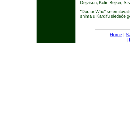
Dejvison, Kolin Bejker, Si
"Doctor Who" se emitovala 
snima u Kardifu sledeće g
|
Home
|
S
|