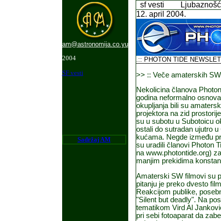
sf vesti
Ljubaznošć
1
2
. april 2004.
am@astronomija.co.yu
2004
.:: PHOTON TIDE NEWSLETTE
SF vesti
>> :: Veče amaterskih SW 
Nekolicina članova Photon 
godina neformalno osnovan
okupljanja bili su amatersk
projektora na zid prostori
su u subotu u Subotoicu ok
ostali do sutradan ujutro u 
kućama. Negde između proj
Sadr
ž
aj AM
su uradili članovi Photon T
na www.photontide.org) zat
manjim prekidima konstan
Amaterski SW filmovi su p
pitanju je preko dvesto fil
Reakcijom publike, posebno
"Silent but deadly". Na po
tematikom Vird Al Jankov
pri sebi fotoaparat da zabe