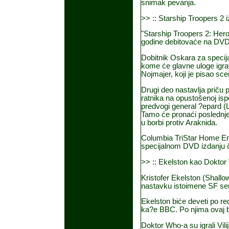
snimak pevanja.
>> :: Starship Troopers 2 i
"Starship Troopers 2: Hero
godine debitovaće na DVD-u
Dobitnik Oskara za specijaln
kome će glavne uloge igrati
Nojmajer, koji je pisao sce
Drugi deo nastavlja priču p
ratnika na opustošenoj isp
predvogi general ?epard (Lo
Tamo će pronaći poslednje
u borbi protiv Araknida.
Columbia TriStar Home Ente
specijalnom DVD izdanju či
>> :: Ekelston kao Dokto
Kristofer Ekelston (Shall
nastavku istoimene SF seri
Ekelston biće deveti po r
ka?e BBC. Po njima ovaj b
Doktor Who-a su igrali Vili