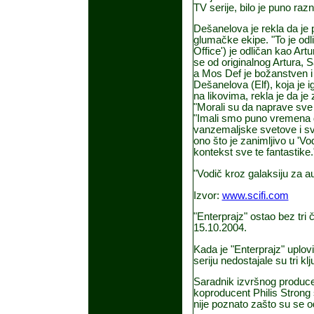
TV serije, bilo je puno raz
Dešanelova je rekla da je 
glumačke ekipe. "To je odli
Office') je odličan kao Art
se od originalnog Artura, S
a Mos Def je božanstven i
Dešanelova (Elf), koja je i
na likovima, rekla je da je
"Morali su da naprave sve 
"Imali smo puno vremena d
vanzemaljske svetove i sve
ono što je zanimljivo u 'Vo
kontekst sve te fantastike.
"Vodič kroz galaksiju za a
Izvor:
www.scifi.com
"Enterprajz" ostao bez tri
15.10.2004.
Kada je "Enterprajz" uplov
seriju nedostajale su tri k
Saradnik izvršnog produce
koproducent Philis Strong s
nije poznato zašto su se od