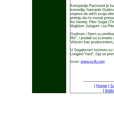
Kompanija Parmount je kup
komediju Samante Gudman 
uspeva da održi svoja obeć
pretnju da će morati ponov
list Variety. Piter Segal (T
Majklom Juingom i sa Pite
Gudman i Stern su prethod
Me", i prodali su scenario
Velsom kao producentom, 
U Segalovom rezimeu su fi
Longest Yard", čija se pre
Izvor:
www.scifi.com
|
Home
|
S
|
Instr