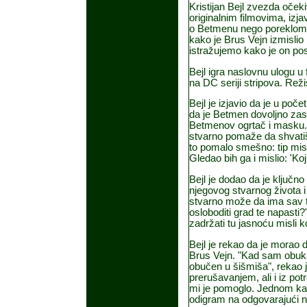
Kristijan Bejl zvezda oček
originalnim filmovima, izja
o Betmenu nego poreklom i
kako je Brus Vejn izmislio i
istražujemo kako je on pos
Bejl igra naslovnu ulogu u
na DC seriji stripova. Rež
Bejl je izjavio da je u poče
da je Betmen dovoljno zast
Betmenov ogrtač i masku. "
stvarno pomaže da shvatiš 
to pomalo smešno: tip misl
Gledao bih ga i mislio: 'Koji
Bejl je dodao da je ključn
njegovog stvarnog života i
stvarno može da ima sav ta
osloboditi grad te napasti?
zadržati tu jasnoću misli k
Bejl je rekao da je morao d
Brus Vejn. "Kad sam obuka
obučen u šišmiša", rekao j
prerušavanjem, ali i iz po
mi je pomoglo. Jednom ka
odigram na odgovarajući n