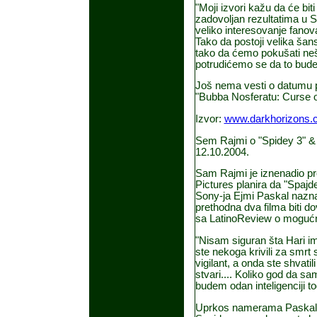
"Moji izvori kažu da će bi
zadovoljan rezultatima u S
veliko interesovanje fanova
Tako da postoji velika šan
tako da ćemo pokušati ne
potrudićemo se da to bude 
Još nema vesti o datumu p
"Bubba Nosferatu: Curse o
Izvor:
www.darkhorizons.
Sem Rajmi o "Spidey 3" &
12.10.2004.
Sam Rajmi je iznenadio pr
Pictures planira da "Spajde
Sony-ja Ejmi Paskal naznač
prethodna dva filma biti do
sa LatinoReview o mogućno
"Nisam siguran šta Hari 
ste nekoga krivili za smrt
vigilant, a onda ste shvat
stvari.... Koliko god da 
budem odan inteligenciji t
Uprkos namerama Paskalov