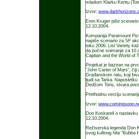
mladom Klarku Kentu (Tom V
Izvor:
www.darkhorizons.
Eren Kruger piše scenario 
12.10.2004.
Kompanija Paramount Pict
napiše scenario za SF akci
toku 2006. List Variety ka
da počne snimanje za 10 
Captian and the World of 
Projekat je baziran na prv
"John Carter of Mars", čiji 
Građanskom ratu, koji biva
ljudi sa Tarka. Naposletku
Dedžom Toris, stvara porod
Prethodnu verziju scenarij
Izvor:
www.comingsoon.n
Don Koskareli o nastavku 
12.10.2004.
Režiserska legenda Don Ko
svog kultnog hita "Bubba H