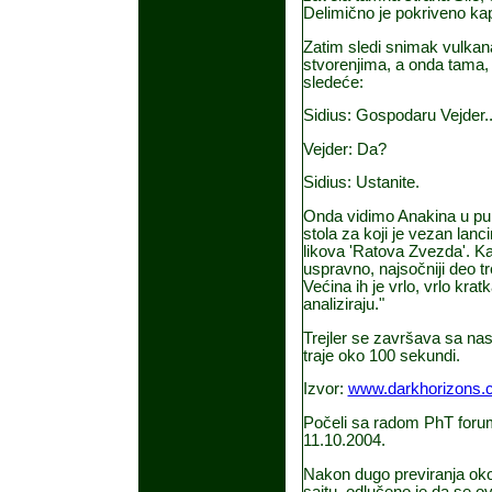
Delimično je pokriveno kapu
Zatim sledi snimak vulkana
stvorenjima, a onda tama,
sledeće:
Sidius: Gospodaru Vejder..
Vejder: Da?
Sidius: Ustanite.
Onda vidimo Anakina u pun
stola za koji je vezan lanc
likova 'Ratova Zvezda'. Ka
uspravno, najsočniji deo t
Većina ih je vrlo, vrlo kra
analiziraju."
Trejler se završava sa na
traje oko 100 sekundi.
Izvor:
www.darkhorizons.
Počeli sa radom PhT foru
11.10.2004.
Nakon dugo previranja oko 
sajtu, odlučeno je da se 