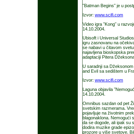
"Batman Begins" je u postpr
Izvor:
www.scifi.com
Video igra "Kong" u razvoj
14.10.2004.
Ubisoft i Universal Studio
igru zasnovanu na očekiva
se nabavi u čitavom svetu 
najavljena bioskopska pre
adaptaciji Pitera Džekson
U saradnji sa Džeksonom i
and Evil sa sedištem u Fra
Izvor:
www.scifi.com
Laguna objavila "Nemoguć
14.10.2004.
Omnibus sazdan od pet Ži
svetskim razmerama. Vreme
pojavljuje na životnim pre
blagonaklona. Nemogući sus
da se dogode, ali ipak su s
dodira muzike grade epizo
prozore u više svetove. Bi