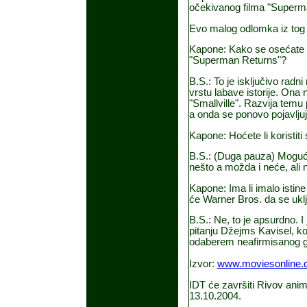
očekivanog filma "Superm
Evo malog odlomka iz tog i
Kapone: Kako se osećate u
"Superman Returns"?
B.S.: To je isključivo radni
vrstu labave istorije. Ona
"Smallville". Razvija temu p
a onda se ponovo pojavljuj
Kapone: Hoćete li koristiti
B.S.: (Duga pauza) Moguće
nešto a možda i neće, ali n
Kapone: Ima li imalo istin
će Warner Bros. da se uklj
B.S.: Ne, to je apsurdno. I
pitanju Džejms Kavisel, ko
odaberem neafirmisanog 
Izvor:
www.moviesonline.
IDT će završiti Rivov animi
13.10.2004.