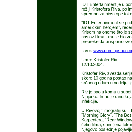
IDT Entertainment je u pone
režiji Kristofera Riva, po
spreman za bioskope tok
"IDT Entertainment se prid
američkim herojem", rečeno
Krisom na onome što je sad
naslov filma - mu je bio ve
prepreke da bi ispunio svo
Izvor:
www.comingsoon.n
Umro Kristofer Riv
12.10.2004.
Kristofer Riv, zvezda seri
skoro 10 godina postao naj
srčanog udara u nedelju, 
Riv je pao u komu u subot
Njujorku. Imao je ranu koja
infekcije.
U Rivovoj filmografiji su:
"Morning Glory", "The Bos
Karpentera, "Rear Window"
četiri filma, snimljena to
Njegovo poslednje pojavljiv