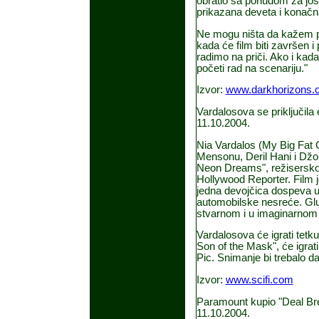
obratio sa ponudom za još 
prikazana deveta i konačn
Ne mogu ništa da kažem po
kada će film biti završen 
radimo na priči. Ako i ka
početi rad na scenariju."
Izvor:
www.darkhorizons.
Vardalosova se priključila
11.10.2004.
Nia Vardalos (My Big Fat 
Mensonu, Deril Hani i Džon
Neon Dreams", režiserskom 
Hollywood Reporter. Film j
jedna devojčica dospeva u
automobilske nesreće. Glumc
stvarnom i u imaginarnom s
Vardalosova će igrati tetk
Son of the Mask", će igrati 
Pic. Snimanje bi trebalo 
Izvor:
www.scifi.com
Paramount kupio "Deal Br
11.10.2004.