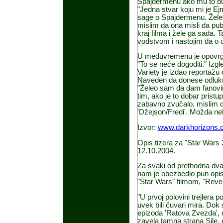
Spajdermenu ako mu to bud
"Jedna stvar koju mi je Ej
sage o Spajdermenu. Želeo
mislim da ona misli da publ
kraj filma i žele ga sada.
vođstvom i nastojim da o
U međuvremenu je opovrgao
"To se neće dogoditi." Izg
Variety je izdao reportažu 
Naveden da donese odluku,
"Želeo sam da dam fanovima
tim, ako je to dobar prist
zabavno zvučalo, mislim da 
'Džejson/Fredi'. Možda neki
Izvor:
www.darkhorizons.
Opis tizera za "Star Wars 
12.10.2004.
Za svaki od prethodna dva 
nam je obezbedio pun opis 
"Star Wars" filmom, "Reven
"U prvoj polovini trejlera 
uvek bili čuvari mira. Do
epizoda 'Ratova Zvezda', 
zavela tamna strana Sile, 