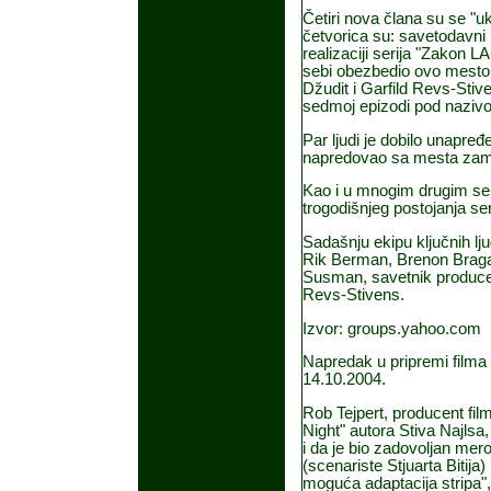
Četiri nova člana su se "ukr
četvorica su: savetodavni
realizaciji serija "Zakon L
sebi obezbedio ovo mesto p
Džudit i Garfild Revs-Stiven
sedmoj epizodi pod naziv
Par ljudi je dobilo unapređ
napredovao sa mesta zamen
Kao i u mnogim drugim seri
trogodišnjeg postojanja ser
Sadašnju ekipu ključnih lju
Rik Berman, Brenon Braga 
Susman, savetnik producent
Revs-Stivens.
Izvor: groups.yahoo.co
Napredak u pripremi filma 
14.10.2004.
Rob Tejpert, producent fil
Night" autora Stiva Najlsa,
i da je bio zadovoljan merom
(scenariste Stjuarta Bitija)
moguća adaptacija stripa", 