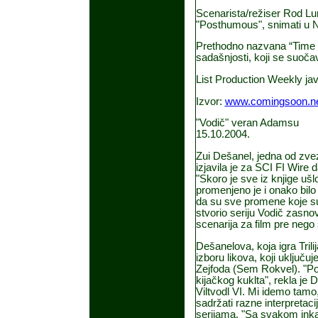
Scenarista/režiser Rod Lur
"Posthumous", snimati u N
Prethodno nazvana “Time Ki
sadašnjosti, koji se suoča
List Production Weekly javl
Izvor:
www.comingsoon.n
"Vodič" veran Adamsu
15.10.2004.
Zui Dešanel, jedna od zvez
izjavila je za SCI FI Wire 
"Skoro je sve iz knjige ušlo
promenjeno je i onako bilo
da su sve promene koje su
stvorio seriju Vodič zasnov
scenarija za film pre nego
Dešanelova, koja igra Trili
izboru likova, koji uključu
Zejfoda (Sem Rokvel). "Poja
kijačkog kuklta", rekla je
Viltvodl VI. Mi idemo tamo,
sadržati razne interpretacij
serijama. "Sa svakom inkar