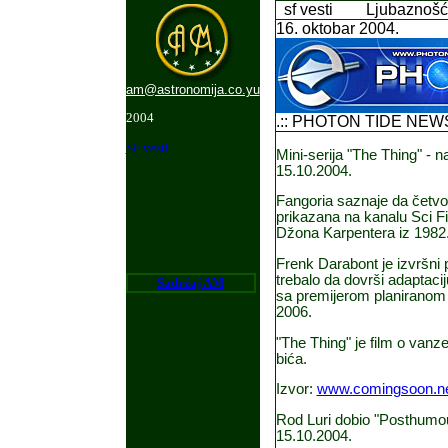
sf vesti
Ljubaznošć
16. oktobar 2004.
am@astronomija.co.yu
2004
.:: PHOTON TIDE NEWSL
SF vesti
Mini-serija "The Thing" - n
15.10.2004.
Fangoria saznaje da četvor
prikazana na kanalu Sci Fi 
Džona Karpentera iz 1982.
Frenk Darabont je izvršni 
trebalo da dovrši adaptaci
Sadr
ž
aj AM
sa premijerom planiranom n
2006.
"The Thing" je film o van
bića.
Izvor:
www.comingsoon.n
Rod Luri dobio "Posthumo
15.10.2004.