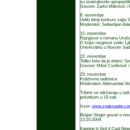
su osamdesete upropastil
Govore: Žarko Milićević i 
8. novembar
Veliki letnji konkurs sa
Moderator: Sebastijan Ad
15. novembar
Razgovor o romanu Uroša 
O knjizi razgovor vode: Lji
Univerzitetu u Novom Sadu,
22. novembar
Toliko loše da je dobro: Se
Govore: Miloš Cvetković i
29. novembar
Književna radionica
Moderatori: Aleksandar Ma
Tribine se održavaju u sa
početkom u 19 sati.
Izvor:
www.znaksagite.c
Brajan Singer govori o n
13.10.2004.
Kapone iz Aint it Cool News