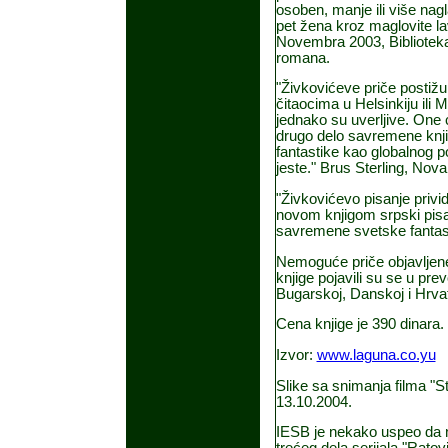
osoben, manje ili više nag
pet žena kroz maglovite lav
Novembra 2003, Biblioteka 
romana.
"Živkovićeve priče postiž
čitaocima u Helsinkiju ili Me
jednako su uverljive. One 
drugo delo savremene knjiž
fantastike kao globalnog p
jeste." Brus Sterling, Nov
"Živkovićevo pisanje privi
novom knjigom srpski pisa
savremene svetske fantast
Nemoguće priče objavljene s
knjige pojavili su se u prev
Bugarskoj, Danskoj i Hrva
Cena knjige je 390 dinara.
Izvor:
www.laguna.co.yu
Slike sa snimanja filma "St
13.10.2004.
IESB je nekako uspeo da n