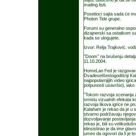
mailing listi.
Posetioci sajta sada će mo
Photon Tide grupe.
Forumi su generalno osposo
dizajnerski sa ostatkom sa
kada se ulogujete.
Izvor: Relja Trajković. vođ
"Doom" na brušenju detalj
11.10.2004.
HomeLan Fed je razgovar
Dvadesetšestogodišnji Ka
najpopularnjijih video igric
potpunosti usavršio), iako
"Tokom razvoja scenarija 
smislu vizualnih efekata ko
razvoja likova igrice ne pr
Kalaham je rekao da je u 
stvarno podržavaju njegove
dozvoljavanje postavljanja 
rekao je, bili su velikoduš
idinsistirao je da ime gla
umeo da ogovori da li je 