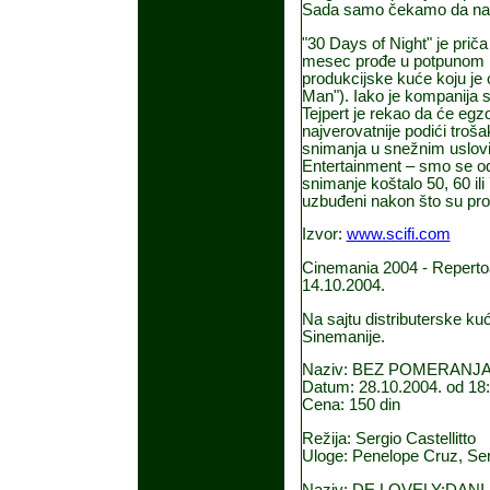
Sada samo čekamo da nam s
"30 Days of Night" je pri
mesec prođe u potpunom mr
produkcijske kuće koju je
Man"). Iako je kompanija s
Tejpert je rekao da će egz
najverovatnije podići troš
snimanja u snežnim uslovi
Entertainment – smo se od
snimanje koštalo 50, 60 il
uzbuđeni nakon što su proč
Izvor:
www.scifi.com
Cinemania 2004 - Reperto
14.10.2004.
Na sajtu distributerske ku
Sinemanije.
Naziv: BEZ POMERANJ
Datum: 28.10.2004. od 18:
Cena: 150 din
Režija: Sergio Castellitto
Uloge: Penelope Cruz, Serg
Naziv: DE LOVELY:DANI