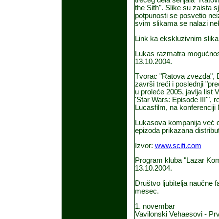
trećeg dela serijala "Rato
the Sith". Slike su zaista s
potpunosti se posvetio ne
svim slikama se nalazi nek
Link ka ekskluzivnim slik
Lukas razmatra mogućnos
13.10.2004.
Tvorac "Ratova zvezda", 
završi treći i poslednji "pr
u proleće 2005, javlja list
'Star Wars: Episode III'", r
Lucasfilm, na konferencij
Lukasova kompanija već oda
epizoda prikazana distrib
Izvor:
www.scifi.com
Program kluba "Lazar Kom
13.10.2004.
Društvo ljubitelja naučne 
mesec.
1. novembar
Vavilonski Vehaesovi - Pr