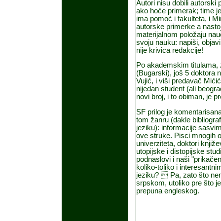
Autori nisu dobili autorsk
ako ho
ć
e primerak; time 
ima pomo
ć
i fakulteta, i M
autorske primerke a nasto
materijalnom položaju nau
svoju nauku: napiši, objav
nije krivica redakcije!
Po akademskim titulama, za
(Bugarski), još 5 doktora 
Vuji
ć
, i viši predava
č
Mi
ć
i
ć
nijedan student (ali beogra
novi broj, i to obiman, je 
SF prilog je komentarisana
tom žanru (dakle bibliografija
jeziku): informacije sasvi
ove struke. Pisci mnogih od
univerziteta, doktori knjiž
utopijske i distopijske stud
podnaslovi i naši "prika
č
en
koliko-toliko i interesant
jeziku?  Pa, zato što n
srpskom, utoliko pre što je 
prepuna engleskog.