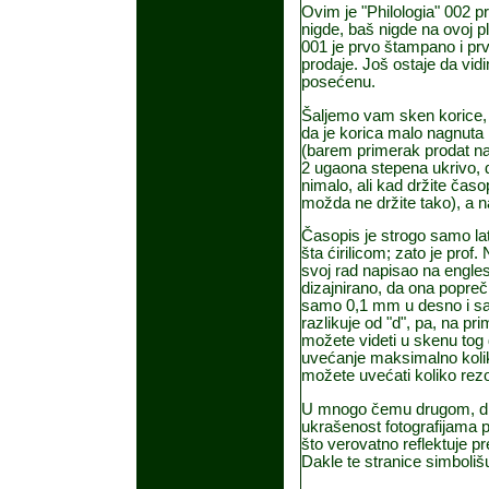
Ovim je "Philologia" 002 p
nigde, baš nigde na ovoj p
001 je prvo štampano i prv
prodaje. Još ostaje da vi
pose
ć
enu.
Šaljemo vam sken korice, i
da je korica malo nagnuta 
(barem primerak prodat na
2 ugaona stepena ukrivo,
nimalo, ali kad držite
č
asop
možda ne držite tako), a 
Č
asopis je strogo samo la
šta
ć
irilicom; zato je prof.
svoj rad napisao na engles
dizajnirano, da ona popre
č
samo 0,1 mm u desno i s
razlikuje od "d", pa, na pri
možete videti u skenu tog 
uve
ć
anje maksimalno koli
možete uve
ć
ati koliko re
U mnogo
č
emu drugom, diz
ukrašenost fotografijama 
što verovatno reflektuje p
Dakle te stranice simboliš