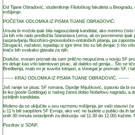
Od
Tijane Obradović
, studentkinje Filološkog fakulteta u Beogradu,
mišljenje:
PO
Č
ETAK ODLOMKA IZ PISMA
TIJANE OBRADOVIĆ:
Ursula bi mo
ž
da ipak bila najpouzdaniji kandidat, ako merimo
č
isto 
Ja bih vrlo rado predlo
ž
ila Stanislava Lema, ali on povremeno ipak 
raspravljanju filozofsko-gnoseolo
š
ko-ontolo
š
kih pitanja, pa zaposta
Strugacki, na
ž
alost, ispadaju iz igre time
š
to su bili dvojac (i
š
to vi
š
ina
č
e bih svakako glasala za njih.
Dodu
š
e, moram priznati da sam prili
č
no neupu
ć
ena u noviju SF pr
mi deluje kao vrlo talentovan pisac, ali daleko od genija...
Š
to se ti
č
Bredberija, malo mi je isuvi
š
e kitnjast, a Vonegat je premalo SF, i ta
-------
KRAJ ODLOMKA IZ PISMA TIJANE OBRADOVIĆ.
-------
Još ranije se pisac SF romana,
Djordje Mijušković
, izjasnio da bi 
bi iko (posle Goldinga) iz našeg žanra dobio Nobelovu nagradu, a d
ozbiljnih kandidata.
Molimo da se uklju
č
ite u ovu razmenu mišljenja, jer vaši stavovi će
u 11 h biti saopšteni SF Evropi, ako već ne budete u publici da ih tam
onih 30 minuta ostavljenih za diskusiju: od 11.30 do 12.00) kažete
Pozdrav iz SDNF.