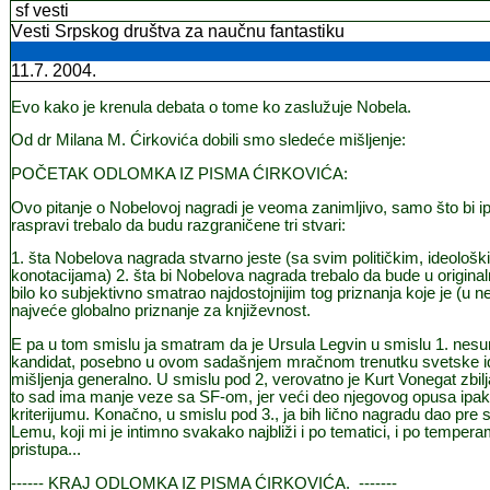
sf vesti
V
esti Srpsko
g
dru
štva za naučnu fantastiku
11.7. 200
4
.
E
vo kako je krenula debata o tome ko zaslužuje Nobela.
Od
dr Milana M. Ćirkovi
ć
a
dobili smo sledeće mišljenje:
PO
Č
ETAK ODLOMKA IZ PISMA
ĆIRKOVIĆA:
Ovo pitanje o Nobelovoj nagradi je veoma zanimljivo, samo
š
to bi i
raspravi trebalo da budu razgrani
č
ene tri stvari:
1.
š
ta Nobelova nagrada stvarno jeste (sa svim politi
č
kim, ideolo
š
k
konotacijama) 2.
š
ta bi Nobelova nagrada trebalo da bude u origina
bilo ko subjektivno smatrao najdostojnijim tog priznanja koje je (u n
najve
ć
e globalno priznanje za knji
ž
evnost.
E pa u tom smislu ja smatram da je Ursula Legvin u smislu 1. nesum
kandidat, posebno u ovom sada
š
njem mra
č
nom trenutku svetske id
mi
š
ljenja generalno. U smislu pod 2, verovatno je Kurt Vonegat zbilja 
to sad ima manje veze sa SF-om, jer ve
ć
i deo njegovog opusa ipak
kriterijumu. Kona
č
no, u smislu pod 3., ja bih li
č
no nagradu dao pre 
Lemu, koji mi je intimno svakako najbli
ž
i i po tematici, i po tempera
pristupa...
------
KRAJ ODLOMKA IZ PISMA ĆIRKOVIĆA.
-------