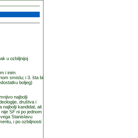
pak u ozbiljnijoj
im i inim
lnom smislu; i 3.
š
ta bi
edostatku boljeg)
njivo najbolji
eologije, dru
š
tva i
najbolji kandidat, ali
 nije SF ni po jednom
svega Stanislavu
mentu, i po ozbiljnosti