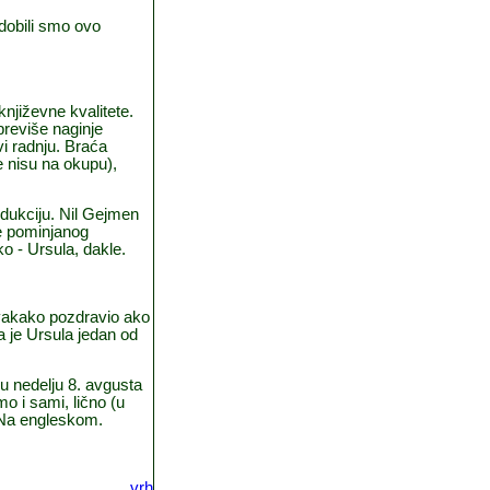
 dobili smo ovo
knji
ž
evne kvalitete.
previ
š
e naginje
vi radnju. Bra
ć
a
e nisu na okupu),
odukciju. Nil Gejmen
e pominjanog
ko - Ursula, dakle.
svakako pozdravio ako
a je Ursula jedan od
 u nedelju 8. avgusta
o i sami, li
č
no (u
. Na engleskom.
vrh