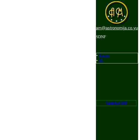
am@astronomija.co.yu
SDNF
•
Razno
•
SF
Sadr
ž
aj AM