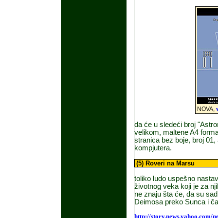
NOVA,
da će u sledeći broj "Astro
velikom, maltene A4 format
stranica bez boje, broj 01,
kompjutera.
(5) Roveri na Marsu
toliko ludo uspešno nastavl
životnog veka koji je za nji
ne znaju šta će, da su sad 
Deimosa preko Sunca i ča
http://story.news.yahoo.com