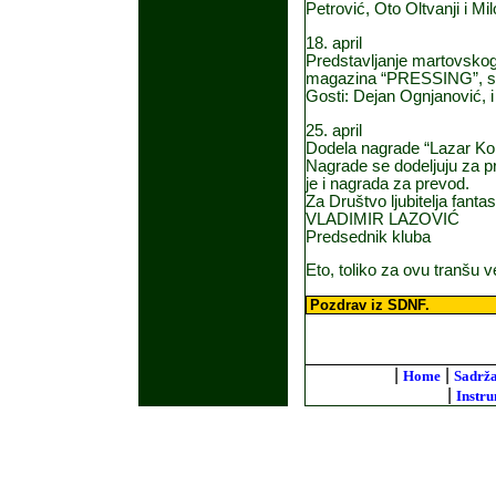
Petrović, Oto Oltvanji i M
18. april
Predstavljanje martovsko
magazina “PRESSING”, sa
Gosti: Dejan Ognjanović, 
25. april
Dodela nagrade “Lazar Ko
Nagrade se dodeljuju za p
je i nagrada za prevod.
Za Društvo ljubitelja fant
VLADIMIR LAZOVIĆ
Predsednik kluba
Eto, toliko za ovu tranšu ve
Pozdrav iz SDNF.
|
|
Home
Sadrža
|
Instru