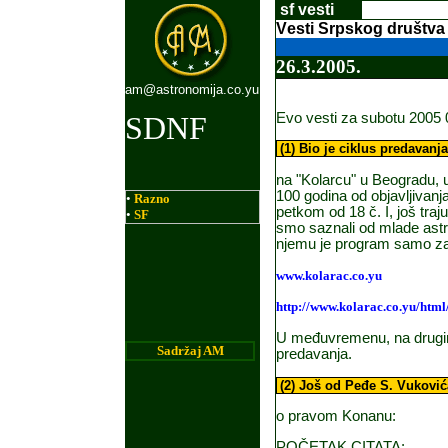
sf vesti
V
esti Srpsko
g
dru
štva
26
.
3
.2005.
am@astronomija.co.yu
Evo vesti za subotu 2005 
SDNF
(1)
B
io je ciklus predavanja
na "Kolarcu" u Beogradu, u o
100 godina od objavljivanja 
•
Razno
petkom od 18 č. I, još tra
•
SF
smo saznali od mlade astro
njemu je program samo za m
www.kolarac.co.yu
http://www.kolarac.co.yu/htm
U međuvremenu, na drugi
Sadr
ž
aj AM
predavanja.
(2) Još od Peđe S. Vuković
o pravom Konanu:
POČETAK CITATA: