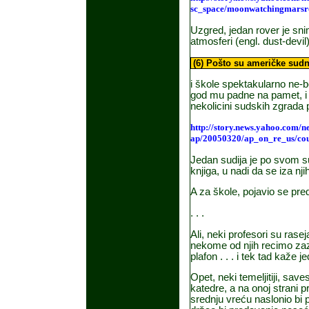
sc_space/moonwatchingmarsro
Uzgred, jedan rover je snim
atmosferi (engl. dust-devil)
(6) Pošto su američke sudn
i škole spektakularno ne-
god mu padne na pamet, i d
nekolicini sudskih zgrada p
http://story.news.yahoo.co
ap/20050320/ap_on_re_us/cou
Jedan sudija je po svom 
knjiga, u nadi da se iza nj
A za škole, pojavio se pred
. . .
Ali, neki profesori su rase
nekome od njih recimo zazv
plafon . . . i tek tad kaže je
Opet, neki temeljitiji, sav
katedre, a na onoj strani
srednju vreću naslonio bi 