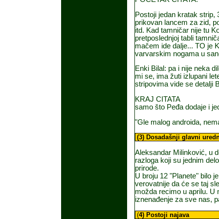
Postoji jedan kratak stri
prikovan lancem za zid, po
itd. Kad tamničar nije tu 
pretposlednjoj tabli tamni
mačem ide dalje... TO je K
varvarskim nogama u sand
Enki Bilal: pa i nije neka d
mi se, ima žuti izlupani le
stripovima vide se detalji 
KRAJ CITATA
samo što Peđa dodaje i jed
"Gle malog androida, nem
(3) Dosadašnji glavni uredn
Aleksandar Milinković, u 
razloga koji su jednim del
prirode.
U broju 12 "Planete" bilo j
verovatnije da će se taj sled
možda recimo u aprilu. U 
iznenađenje za sve nas, p
(
4) Postoji najava