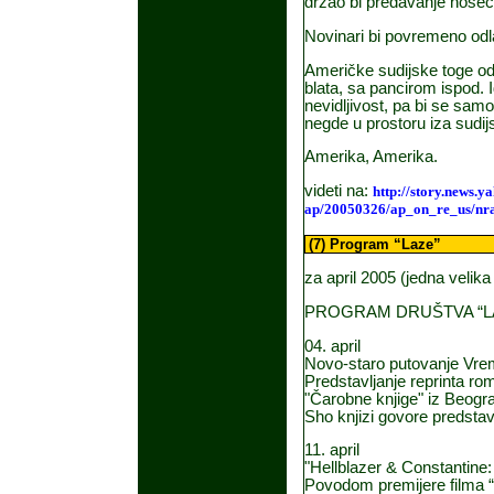
držao bi predavanje noseć
Novinari bi povremeno odla
Američke sudijske toge od
blata, sa pancirom ispod. I
nevidljivost, pa bi se sa
negde u prostoru iza sudij
Amerika, Amerika.
videti na:
http://story.news
ap/20050326/ap_on_re_us/nra
(7) Program “Laze”
za april 2005 (jedna velika
PROGRAM DRUŠTVA “LA
04. april
Novo-staro putovanje Vr
Predstavljanje reprinta ro
"Čarobne knjige" iz Beogr
Sho knjizi govore predsta
11. april
"Hellblazer & Constantine: 
Povodom premijere filma “C