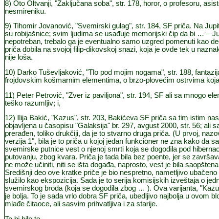
8) Oto Oltvanji, "Zaključana soba", str. 178, horor, o profesoru, asist
nesmireniku.
9) Tihomir Jovanović, "Svemirski gulag", str. 184, SF priča. Na Jupit
su robijašnice; svim ljudima se usađuje memorijski čip da bi … – Ju
nepotreban, trebalo ga je eventualno samo uzgred pomenuti kao deo
priča dobila na svojoj filip-dikovskoj snazi, koja je ovde tek u nazn
nije loša.
10) Darko Tuševljaković, "Tlo pod mojim nogama", str. 188, fantazij
frojdovskim košmarnim elementima, o brzo-plovećim ostrvima ko
11) Peter Petrović, "Zver iz paviljona", str. 194, SF ali sa mnogo ele
teško razumljiv; i,
12) Ilija Bakić, "Kazus", str. 203, Bakićeva SF priča sa tim istim n
objavljena u časopisu "Galaksija" br. 297, avgust 2000, str. 56; ali sa
prerađen, toliko drukčiji, da je to stvarno druga priča. (U prvoj, naz
verzija 1", bila je to priča u kojoj jedan funkcioner ne zna kako da 
svemirske putnice vest o njenoj smrti koja se dogodila pod hiberna
putovanju, zbog kvara. Priča je tada bila bez poente, jer se završav
ne može učiniti, niti se išta događa, naprosto, vest je bila saopštena 
Središnji deo ove kratke priče je bio nespretno, nametljivo ubačeno 
služilo kao ekspozicija. Sada je to serija komisijskih izveštaja o jedn
svemirskog broda (koja se dogodila zbog … ). Ova varijanta, "Kazus
je bolja. To je sada vrlo dobra SF priča, ubedljivo najbolja u ovom b
mlađe čitaoce, ali sasvim prihvatljiva i za starije.