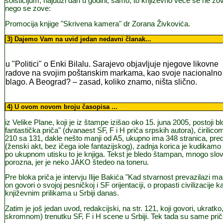
solsticijum, najduži dan u godini; samo, to književno veče se ne zove
nego se zove:
Promocija knjige "Skrivena kamera" dr Zorana Živkovića.
3
) Dajemo Vam na uvid jedan nedavni članak
...
u "Politici" o Enki Bilalu. Sarajevo objavljuje njegove likovne
radove na svojim poštanskim markama, kao svoje nacionalno
blago. A Beograd? – zasad, koliko znamo, ništa slično.
4
) U ovom novom broju časopisa
...
iz Velike Plane, koji je iz štampe izišao oko 15. juna 2005, postoji
fantastička priča" (dvanaest SF, F i H priča srpskih autora), ćirilic
210 sa 131, dakle nešto manji od A5, ukupno ima 348 stranica, predn
(ženski akt, bez ičega iole fantazijskog), zadnja korica je kudikamo 
po ukupnom utisku to je knjiga. Tekst je bledo štampan, mnogo sl
porozna, jer je neko JAKO štedeo na toneru.
Pre bloka priča je intervju Ilije Bakića "Kad stvarnost prevazilazi ma
on govori o svojoj pesničkoj i SF orijentaciji, o propasti civilizacije 
književnim prilikama u Srbiji danas.
Zatim je još jedan uvod, redakcijski, na str. 121, koji govori, ukratk
skromnom) trenutku SF, F i H scene u Srbiji. Tek tada su same prič