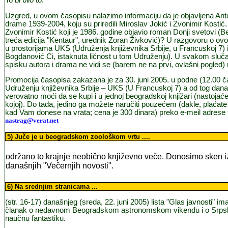
To bi bilo to.
Uzgred, u ovom časopisu nalazimo informaciju da je objavljena Anto
drame 1939-2004, koju su priredili Miroslav Jokić i Zvonimir Kostić. D
Zvonimir Kostić koji je 1986. godine objavio roman Donji svetovi (B
treća edicija "Kentaur", urednik Zoran Živković)? U razgovoru o ovoj
u prostorijama UKS (Udruženja književnika Srbije, u Francuskoj 7) 
Bogdanović Ci, istaknuta ličnost u tom Udruženju). U svakom slu
spisku autora i drama ne vidi se (barem ne na prvi, ovlašni pogled) n
Promocija časopisa zakazana je za 30. juni 2005. u podne (12.00 
Udruženju književnika Srbije – UKS (U Francuskoj 7) a od tog dan
verovatno moći da se kupi i u jednoj beogradskoj knjižari (nastoja
kojoj). Do tada, jedino ga možete naručiti pouzećem (dakle, plaćate
kad Vam donese na vrata; cena je 300 dinara) preko e-meil adrese t
nastrag@verat.net
5
) Juče je u beogradskom zoološkom vrtu
....
održano to krajnje neobično književno veče. Donosimo sken i
današnjih "Večernjih novosti".
6
) Na srednjim stranicama
...
(str. 16-17) današnjeg (sreda, 22. juni 2005) lista "Glas javnosti" ima
članak o nedavnom Beogradskom astronomskom vikendu i o Srps
naučnu fantastiku.