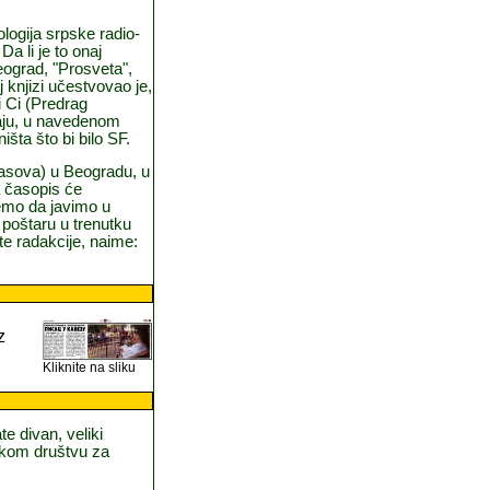
logija srpske radio-
a li je to onaj
eograd, "Prosveta",
 knjizi učestvovao je,
i Ci (Predrag
čaju, u navedenom
išta što bi bilo SF.
časova) u Beogradu, u
a časopis će
ćemo da javimo u
 poštaru u trenutku
e radakcije, naime:
z
Kliknite na sliku
te divan, veliki
kom društvu za