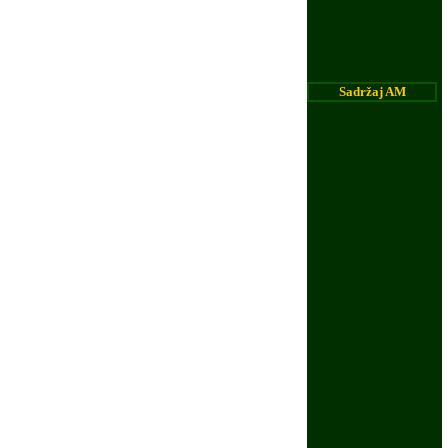
Sadr
ž
aj AM