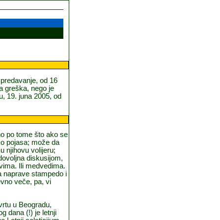
 predavanje, od 16
a greška, nego je
u, 19. juna 2005, od
no po tome što ako se
ko pojasa; može da
u njihovu volijeru;
dovoljna diskusijom,
ovima. Ili medvedima.
a naprave stampedo i
evno veče, pa, vi
vrtu u Beogradu,
 dana (!) je letnji