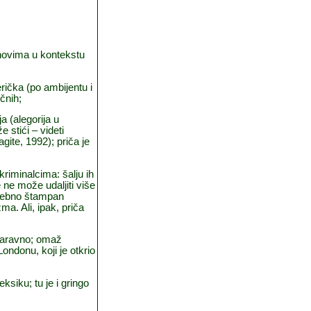
uhovima u kontekstu
erička (po ambijentu i
čnih;
a (alegorija u
 stići – videti
ite, 1992); priča je
kriminalcima: šalju ih
 ne može udaljiti više
trebno štampan
. Ali, ipak, priča
, naravno; omaž
ondonu, koji je otkrio
siku; tu je i gringo