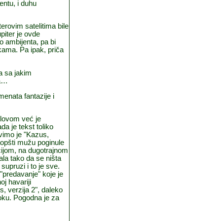
entu, i duhu
erovim satelitima bile
piter je ovde
 ambijenta, pa bi
akama. Pa ipak, priča
a sa jakim
ja…
menata fantazije i
aslovom već je
da je tekst toliko
ovimo je "Kazus,
saopšti mužu poginule
cijom, na dugotrajnom
ala tako da se ništa
supruzi i to je sve.
"predavanje" koje je
oj havariji
, verzija 2", daleko
loku. Pogodna je za