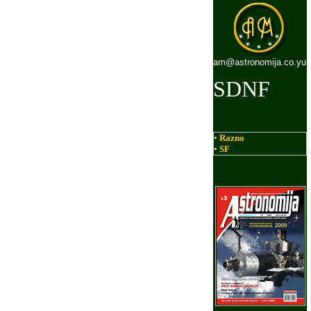
am@astronomija.co.yu
SDNF
•
Razno
•
SF