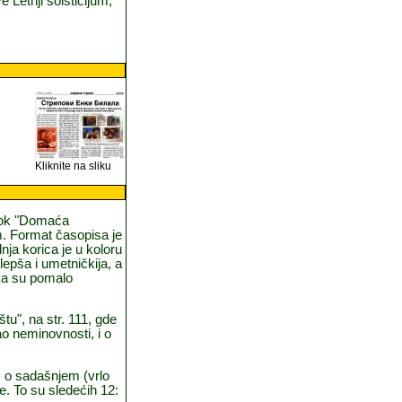
 Letnji solsticijum,
Kliknite na sliku
 blok "Domaća
om. Format časopisa je
ja korica je u koloru
lepša i umetničkija, a
ova su pomalo
štu", na str. 111, gde
kao neminovnosti, i o
o, o sadašnjem (vrlo
e. To su sledećih 12: