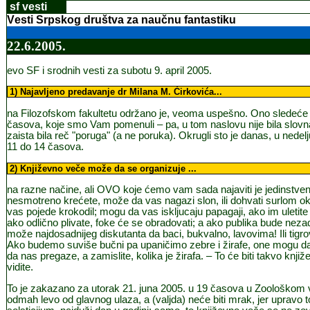
sf vesti
V
esti Srpsko
g
dru
štva za naučnu fantastiku
22
.
6
.2005.
evo SF i srodnih vesti za subotu 9. april 2005.
1
) Najavljeno predavanje dr Milana M. Ćirkovića
...
na Filozofskom fakultetu održano je, veoma uspešno. Ono sledeće
časova, koje smo Vam pomenuli – pa, u tom naslovu nije bila slovn
zaista bila reč "poruga" (a ne poruka).
Okrugli sto je danas, u nedelj
11 do 14 časova.
2
) Književno veče može da se organizuje
...
na razne načine, ali OVO koje ćemo vam sada najaviti je jedinstve
nesmotreno krećete, može da vas nagazi slon, ili dohvati surlom o
vas pojede krokodil; mogu da vas iskljucaju papagaji, ako im uletite 
ako odlično plivate, foke će se obradovati; a ako publika bude neza
može najdosadnijeg diskutanta da baci, bukvalno, lavovima! Ili tigr
Ako budemo suviše bučni pa upaničimo zebre i žirafe, one mogu d
da nas pregaze, a zamislite, kolika je žirafa. – To će biti takvo knjiž
vidite.
To je zakazano za utorak 21. juna 2005. u 19 časova u Zoološkom 
odmah levo od glavnog ulaza, a (valjda) neće biti mrak, jer upravo tog