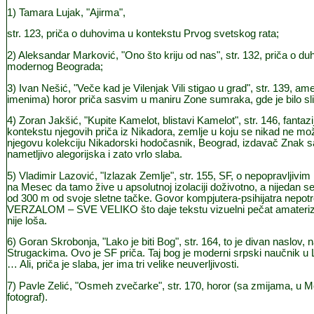
1) Tamara Lujak, "Ajirma",
str. 123, priča o duhovima u kontekstu Prvog svetskog rata;
2) Aleksandar Marković, "Ono što kriju od nas", str. 132, priča o d
modernog Beograda;
3) Ivan Nešić, "Veče kad je Vilenjak Vili stigao u grad", str. 139, am
imenima) horor priča sasvim u maniru Zone sumraka, gde je bilo sli
4) Zoran Jakšić, "Kupite Kamelot, blistavi Kamelot", str. 146, fantazij
kontekstu njegovih priča iz Nikadora, zemlje u koju se nikad ne može
njegovu kolekciju Nikadorski hodočasnik, Beograd, izdavač Znak sag
nametljivo alegorijska i zato vrlo slaba.
5) Vladimir Lazović, "Izlazak Zemlje", str. 155, SF, o nepopravljivim 
na Mesec da tamo žive u apsolutnoj izolaciji doživotno, a nijedan se
od 300 m od svoje sletne tačke. Govor kompjutera-psihijatra nepo
VERZALOM – SVE VELIKO što daje tekstu vizuelni pečat amaterizma
nije loša.
6) Goran Skrobonja, "Lako je biti Bog", str. 164, to je divan naslov
Strugackima. Ovo je SF priča. Taj bog je moderni srpski naučnik u L
… Ali, priča je slaba, jer ima tri velike neuverljivosti.
7) Pavle Zelić, "Osmeh zvečarke", str. 170, horor (sa zmijama, u Mek
fotograf).