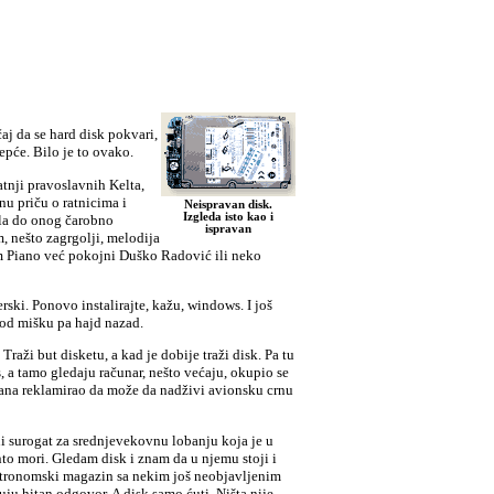
j da se hard disk pokvari,
repće. Bilo je to ovako.
tnji pravoslavnih Kelta,
nu priču o ratnicima i
Neispravan disk
.
I
z
gleda isto kao i
gla do
onog
čaro
b
no
ispravan
m,
nešto zagrgolji,
melodija
m Piano već pokojni Duško Radović ili neko
erski. Ponovo instalirajte, kažu, windows. I još
pod mišku pa hajd nazad.
Traži but disketu, a kad je dobije traži disk. Pa tu
s, a tamo gledaju računar,
nešto većaju, okupio se
dana reklamirao da može da nadživi avionsku crnu
n
i
surogat za srednjevekovnu lobanju koja je u
to mori
. Gledam
disk
i znam da u njemu stoji i
Astronomski magazin sa nekim još neobjavljenim
kuju hitan odgovor. A disk samo ćuti
.
Ništa nije