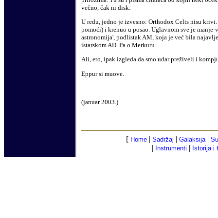
večno, čak ni disk.
U redu, jedno je izvesno
:
Orthodox Celts nisu krivi. 
pomoći) i krenuo u posao. Uglavnom sve je manje
-
v
astronomija', podlistak AM, koja je već bila najavl
istarskom AD. Pa o Merkuru...
Ali, eto,
ipak
izgleda da smo
udar
preživeli i kompju
Eppur si muove.
(
januar
2003.)
[
|
|
|
Home
Sadržaj
Galaksija
Su
|
|
Instrumenti
Istorija i 