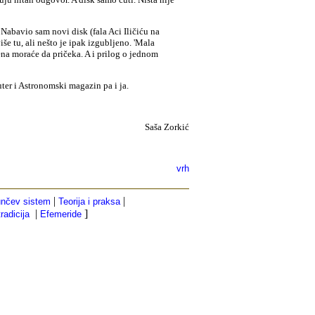
Nabavio sam novi disk (fala Aci Iličiću na
iše tu, ali nešto je ipak izgubljeno. 'Mala
jena moraće da pričeka
. A i prilog o jednom
ter i Astronomski magazin pa i ja.
Saša Zorkić
vrh
|
|
nčev sistem
Teorija i praksa
|
]
tradicija
Efemeride