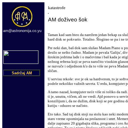
katastrofe
AM
do
živeo šok
am@astronomija.co.yu
T
aman kad sam hteo da narežem jedan bekap za sluča
hard disk se pokvario. Totalno. Šlogirao se pa i ne t
Pre neki dan, baš dok sam slušao Madam Piano u pra
desilo se nešto čudno. Madam je pevala 'Galiju', div
širokim jedrima lađe i o mačevima i baš kada je sti
nežnog
refrena koji se peva naročito visokim glaso
se raz
vuče
i odjednom k'o da to više ne peva Mada
sličan.
Sadržaj AM
U servisu rekoše: sve je ok sa hardverom, to je softv
podele nekoliko važnih saveta. U redu, kompjuter 
A t
a
mo nazad, kompjuter neće više ni toliko da radi. 
ti je, unutra
,
vičem
, ali ne vredi. Ajd ponovo u servi
konzilijum i
,
da ne dužim, disk koji se pre godinu 
kutiju
-
oduzeo se načisto.
Eto tako. Sad taj disk stoji na stolu kao nek
i
moder
staro vreme opominjala na prolaznost i smrt.
M
emen
dalje zapisano 20 gigabajta slika, programa i ceo 
prilozima. Tu su i pisma čitalaca od kojih neki oče