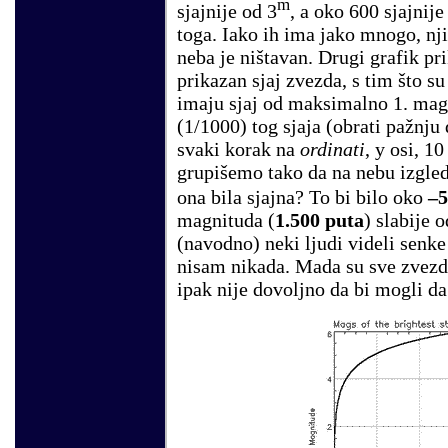
m
sjajnije od 3
, a oko 600 sjajnije
toga. Iako ih ima jako mnogo, nj
neba je ništavan. Drugi grafik pri
prikazan sjaj zvezda, s tim što s
imaju sjaj od maksimalno 1. mag
(1/1000) tog sjaja (obrati pažnju 
svaki korak na
ordinati
, y osi, 1
grupišemo tako da na nebu izgled
ona bila sjajna? To bi bilo oko
–5
magnituda (
1.500 puta
) slabije
(navodno) neki ljudi videli senke 
nisam nikada. Mada su sve zvezde
ipak nije dovoljno da bi mogli da