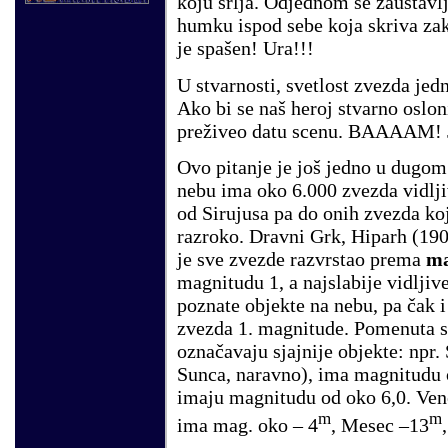
koju srlja. Odjednom se zaustavl
humku ispod sebe koja skriva za
je spašen! Ura!!!
U stvarnosti, svetlost zvezda jedn
Ako bi se naš heroj stvarno osloni
preživeo datu scenu. BAAAAM! J
Ovo pitanje je još jedno u dugo
nebu ima oko 6.000 zvezda vidlj
od Sirujusa pa do onih zvezda k
razroko. Dravni Grk, Hiparh (190
je sve zvezde razvrstao prema
ma
magnitudu 1, a najslabije vidljive
poznate objekte na nebu, pa čak i
zvezda 1. magnitude. Pomenuta sk
označavaju sjajnije objekte: npr.
Sunca, naravno), ima magnitudu o
imaju magnitudu od oko 6,0. Vene
m
m
ima mag. oko – 4
, Mesec –13