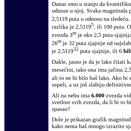
Danas smo u stanju da kvantifiku
odnose u njoj. Svaka magnituda p
2,5119 puta u odnosu na sledeću.
5
razlika je 2,5119
, ili 100 puta. 
m
zvezda 3
je oko 2,5 puta sjajnij
m
26
je 32 puta sjajnije od najslab
32
je 2,5119
puta sjajnije, ili 6
bil
Dakle, jasno je da je lako čitati 
mesečini, iako ona ima jačinu 2,
ali to ne bi bilo baš lako. Ako bi
uspeli, a uz još slabiju definitiv
Ali na nebu ima
6.000
zvezda vid
svetlost svih zvezda, da li bi to 
spasao?
Dole je prikazan grafik magnituda
kako nema baš mnogo izrazito sj