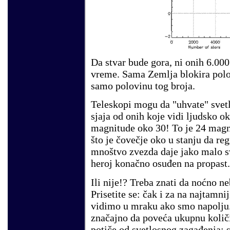
Da stvar bude gora, ni onih 6.00
vreme. Sama Zemlja blokira pol
samo polovinu tog broja.
Teleskopi mogu da "uhvate" svetl
sjaja od onih koje vidi ljudsko 
magnitude oko 30! To je 24 magni
što je čovečje oko u stanju da reg
mnoštvo zvezda daje jako malo sv
heroj konačno osuđen na propast.
Ili nije!? Treba znati da noćno n
Prisetite se: čak i za na najtamn
vidimo u mraku ako smo napolju.
značajno da poveća ukupnu količin
potiče od svetlosnog zagađenja: s