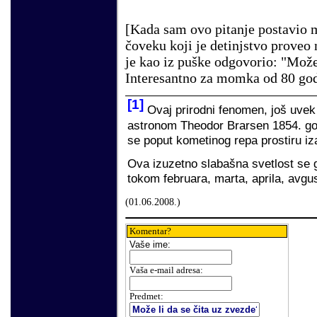
[Kada sam ovo pitanje postavio
čoveku koji je detinjstvo proveo 
je kao iz puške odgovorio: "Može
Interesantno za momka od 80 god
[1]
Ovaj prirodni fenomen, još uvek n
astronom Theodor Brarsen 1854. god
se poput kometinog repa prostiru i
Ova izuzetno slabašna svetlost se g
tokom februara, marta, aprila, avgu
(
01
.
06
.200
8
.)
Komentar?
Vaše
ime:
V
aša e-mail adresa
:
Predmet: