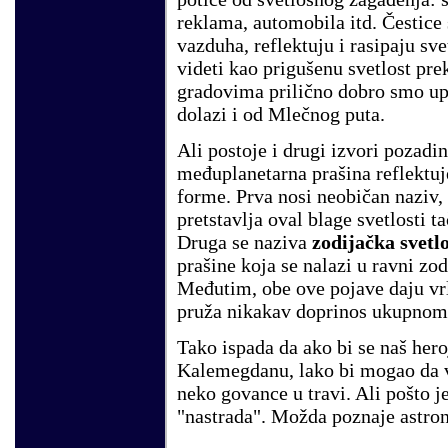
reklama, automobila itd. Čestice
vazduha, reflektuju i rasipaju s
videti kao prigušenu svetlost pre
gradovima prilično dobro smo upo
dolazi i od Mlečnog puta.
Ali postoje i drugi izvori pozadi
međuplanetarna prašina reflektuje
forme. Prva nosi neobičan naziv,
pretstavlja oval blage svetlosti
Druga se naziva
zodijačka svetlo
prašine koja se nalazi u ravni zod
Međutim, obe ove pojave daju vrl
pruža nikakav doprinos ukupnom
Tako ispada da ako bi se naš hero
Kalemegdanu, lako bi mogao da v
neko govance u travi. Ali pošto 
"nastrada". Možda poznaje astrono