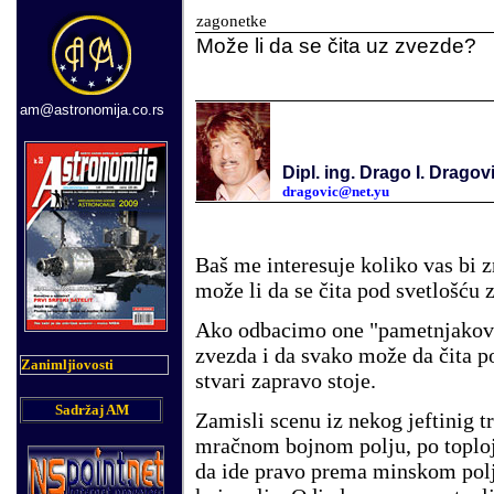
zagonetke
Može li da se čita uz zvezde?
am@astronomija.co.rs
Dipl. ing. Drago I. Dragov
dragovic@net.yu
Baš me interesuje koliko vas bi 
može li da se čita pod svetlošću 
Ako odbacimo one "pametnjakoviće
zvezda i da svako može da čita p
Zanimljiovosti
stvari zapravo stoje.
Sadržaj AM
Zamisli scenu iz nekog jeftinig t
mračnom bojnom polju, po toploj
da ide pravo prema minskom polj