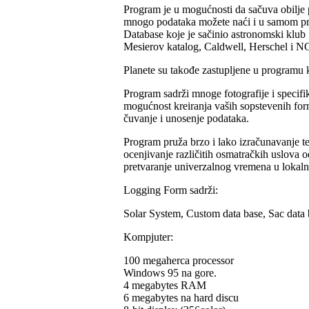
Program je u mogu
ć
nosti da sa
č
uva obilje
mnogo podataka mo
ž
ete na
ć
i i u samom p
Database koje je sa
č
inio astronomski klub 
Mesierov katalog, Caldwell, Herschel i N
Planete su tako
đ
e zastupljene u programu k
Program sadr
ž
i mnoge fotografije i specifik
mogu
ć
nost kreiranja va
š
ih sopstevenih fo
č
uvanje i unosenje podataka.
Program pru
ž
a brzo i lako izra
č
unavanje t
ocenjivanje razli
či
tih osmatra
č
kih uslova o
pretvaranje
u
niverzalnog vremena u lokaln
Logging Form sadr
ž
i:
Solar System, Custom data base, Sac data b
Kompjuter:
100 megaher
c
a processor
Windows 95 na gore.
4 megabytes RAM
6 megabytes na hard discu