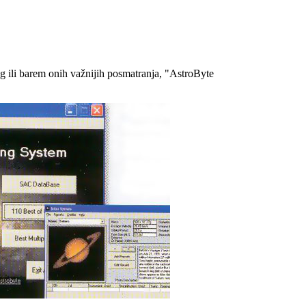
g ili barem onih va
ž
nijih posmatranja, "AstroByte