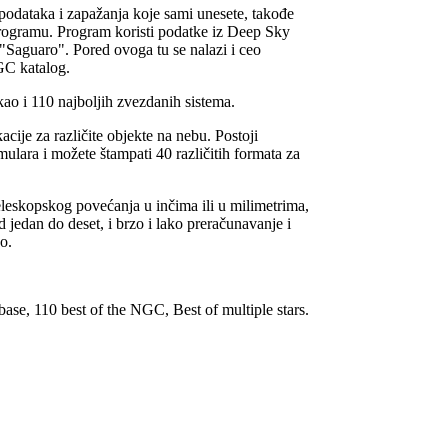
 podataka i zapa
ž
anja koje sami unesete, tako
đ
e
rogramu. Program koristi podatke iz Deep Sky
"Saguaro". Pored ovoga tu se nalazi i ceo
GC katalog.
ao i 110 najboljih zvezdanih sistema.
acije za razli
č
ite objekte na nebu
.
Postoji
rmulara i mo
ž
ete
š
tampati 40 razli
č
itih formata za
eleskopskog pove
ć
anja u in
č
ima ili u milimetrima,
d jedan do deset, i brzo i lako prera
č
unavanje i
o.
ase, 110 best of the NGC, Best of multiple stars.