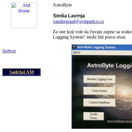
AstroByte
Siniša Lavrnja
vandergraaf@sympatico.ca
am@astronomija.co.yu
Za one koji vole da
č
uvaju zapise sa svako
Logging System" mo
ž
e biti prava stvar.
Softver
Sadržaj AM