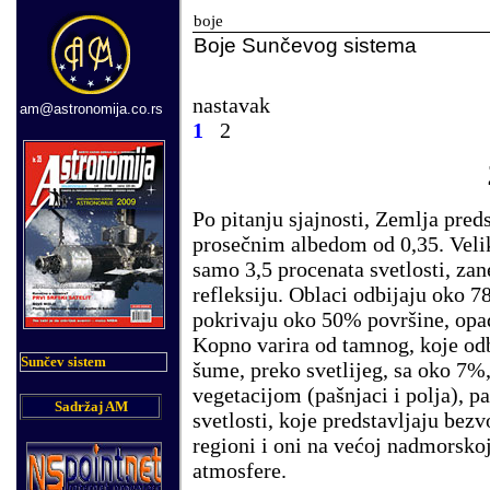
boje
Boje Sunčevog sistema
nastavak
am@astronomija.co.rs
1
2
Po pitanju sjajnosti, Zemlja pred
prosečnim albedom od 0,35. Velik
samo 3,5 procenata svetlosti, za
refleksiju. Oblaci odbijaju oko 7
pokrivaju oko 50% površine, opa
Kopno varira od tamnog, koje odbi
Sunčev sistem
šume, preko svetlijeg, sa oko 7%,
vegetacijom (pašnjaci i polja), p
Sadržaj AM
svetlosti, koje predstavljaju bez
regioni i oni na većoj nadmorskoj
atmosfere.