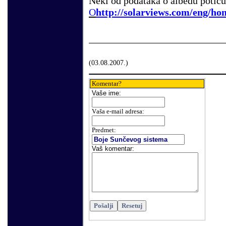
Neki od podataka o albedu potiču 
O
http://solarviews.com/eng/h
(
03
.
08
.200
7
.)
Komentar?
Vaše
ime:
V
aša e-mail adresa
:
Predmet:
Vaš komentar
: