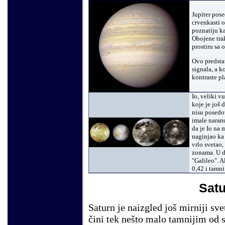
Jupiter pose
crvenkasti 
poznatiju k
Obojene trak
prostiru sa 
Ovo predsta
signala, a k
kontraste pl
Io, veliki v
koje je još
nisu posedov
imale narand
da je Io na
naginjao ka 
vrlo svetao
zonama. U d
"Galileo". A
0,42 i tamni
Satu
Saturn je naizgled još mirniji sve
čini tek nešto malo tamnijim od s