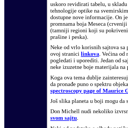
uskoro revidirati tabelu, u sklad
tehnologije optike na svemirskim
dostupne nove informacije. On j
promnama boja Meseca (crveniji i
(tamniji regioni koji su pokriveni
prašine i peska).
Neke od vrlo korisnih sajtova s
ovoj stranici
linkova
. Većina od n
pogledati i uporediti. Jedan od s
neke izuzetne boje materijala na
Koga ova tema dublje zainteresu
da pronađe puno o spektru objeka
spectroscopy page of Maurice 
Još slika planeta u boji mogu da s
Don Michell nudi nekoliko izvrsn
svom sajtu
.