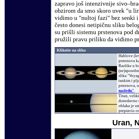
zapravo još intenzivnije sivo–br
obzirom da smo skoro uvek "u lin
vidimo u "nultoj fazi" bez senki
često donesi netipičnu sliku bel
su prišli sistemu prstenova pod 
pružili pravu priliku da vidimo 
Kliknite na sliku
Hablove (lev
prstenova k
Razlike u b
(ne)sposobn
slika "Voya
tankim i plj
prstenova, u
nasleđu"
.
Titan, velik
donedavno s
oblaka je u
prepravio o
Uran, 