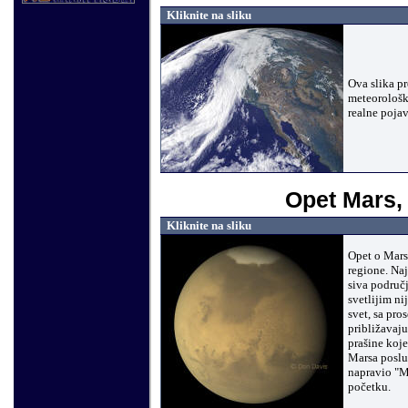
Kliknite na sliku
Ova slika p
meteorološki
realne pojav
Opet Mars, z
Kliknite na sliku
Opet o Marsu
regione. Na
siva područj
svetlijim n
svet, sa pro
približavaj
prašine koje
Marsa poslu
napravio "Ma
početku.