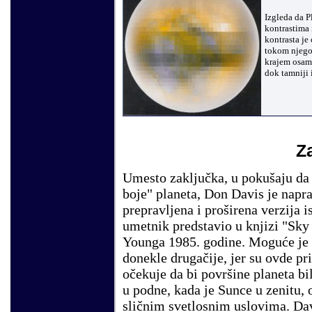
Izgleda da P
kontrastima 
kontrasta je
tokom njego
krajem osamd
dok tamniji 
Z
Umesto zaključka, u pokušaju da
boje" planeta, Don Davis je napra
prepravljena i proširena verzija i
umetnik predstavio u knjizi "Sk
Younga 1985. godine. Moguće je 
donekle drugačije, jer su ovde p
očekuje da bi površine planeta b
u podne, kada je Sunce u zenitu, 
sličnim svetlosnim uslovima. Dav