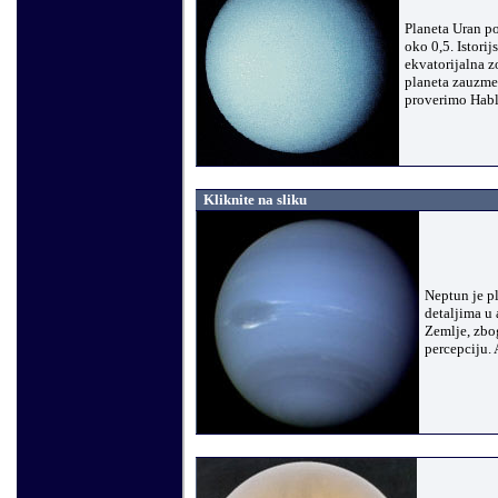
Planeta Uran p
oko 0,5. Istorij
ekvatorijalna 
planeta zauzme 
proverimo Hab
Kliknite na sliku
Neptun je pl
detaljima u 
Zemlje, zbog
percepciju.