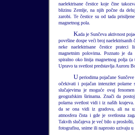
naelektrisane čestice koje čine takoz
blizinu Zemlje, na njih počne da delu
zarobi. Te čestice su od tada prisilje
magnetnog pola.
K
ada je Sunčeva aktivnost poja
površine dospe veći broj naelektrisanih 
neke naelektrisane čestice prateci 
magnetnim polovima. Poznato je da k
spiralno oko linija magnetnog polja (a t
Upravo ta svetlost predstavlja Auroru Bo
U
periodima pojačane Sunčeve a
očekivati i pojačan intenzitet polarne 
slučajevima je moguće ovaj fenomen 
geografskim širinama. Znači da posto
polarna svetlost vidi i iz naših krajeva
da se ona vidi iz gradova, ali na u
atmosfera čista i gde je svetlosna z
Takvih slučajeva je već bilo u proslošti,
fotografisu, snime ili naprosto uzivaju 