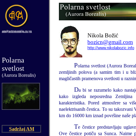
am@astronomija.co.yu
Nikola
Božić
bozicn@gmail.com
http://www.nikolabozic.info
Polarna
P
olarna svetlost (Aurora Boreal
svetlost
zemljinih polova (a samim tim i u bliz
(
Aurora Borealis
)
magličastih pramenova svetlosti u razn
D
a bi se razumelo kako nastaj
kako izgleda neposredna Zemljina 
karakteristika. Pored atmosfere sa vi
naelektrisanih čestica. To su takozvani 
km do 16000 km iznad površine naše pl
T
e čestice predstavljaju uglav
Sadržaj AM
Ove čestice potiču sa Sunca. Naime p