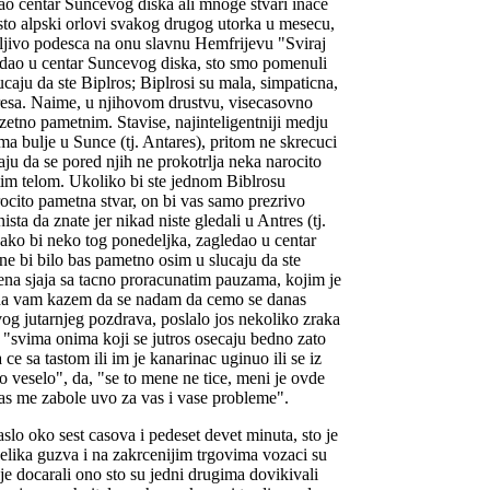
ao centar Suncevog diska ali mnoge stvari inace
asto alpski orlovi svakog drugog utorka u mesecu,
ljivo podesca na onu slavnu Hemfrijevu "Sviraj
dao u centar Suncevog diska, sto smo pomenuli
ucaju da ste Biplros; Biplrosi su mala, simpaticna,
taresa. Naime, u njihovom drustvu, visecasovno
uzetno pametnim. Stavise, najinteligentniji medju
ma bulje u Sunce (tj. Antares), pritom ne skrecuci
aju da se pored njih ne prokotrlja neka narocito
im telom. Ukoliko bi ste jednom Biblrosu
arocito pametna stvar, on bi vas samo prezrivo
ta da znate jer nikad niste gledali u Antres (tj.
ako bi neko tog ponedeljka, zagledao u centar
e bi bilo bas pametno osim u slucaju da ste
mena sjaja sa tacno proracunatim pauzama, kojim je
da vam kazem da se nadam da cemo se danas
vog jutarnjeg pozdrava, poslalo jos nekoliko zraka
"svima onima koji se jutros osecaju bedno zato
a ce sa tastom ili im je kanarinac uginuo ili se iz
o veselo", da, "se to mene ne tice, meni je ovde
bas me zabole uvo za vas i vase probleme".
slo oko sest casova i pedeset devet minuta, sto je
elika guzva i na zakrcenijim trgovima vozaci su
olje docarali ono sto su jedni drugima dovikivali