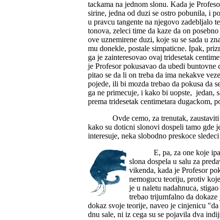
tackama na jednom slonu. Kada je Profesor
sirine, jedna od duzi se ostro pobunila, i 
u pravcu tangente na njegovo zadebljalo te
tonova, zeleci time da kaze da on posebno 
ove uznemirene duzi, koje su se sada u zn
mu donekle, postale simpaticne. Ipak, pri
ga je zainteresovao ovaj tridesetak centim
je Profesor pokusavao da ubedi buntovne d
pitao se da li on treba da ima nekakve veze
pojede, ili bi mozda trebao da pokusa da se 
ga ne primecuje, i kako bi uopste, jedan, s
prema tridesetak centimetara dugackom, 
Ovde cemo, za trenutak, zaustaviti
kako su doticni slonovi dospeli tamo gde j
interesuje, neka slobodno preskoce sledeci
E, pa, za one koje ip
slona dospela u salu za preda
vikenda, kada je Profesor po
nemogucu teoriju, protiv koj
je u naletu nadahnuca, stiga
trebao trijumfalno da dokaze
dokaz svoje teorije, naveo je cinjenicu "da
dnu sale, ni iz cega su se pojavila dva indij