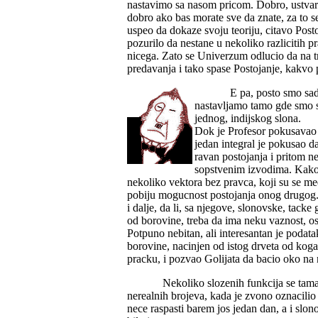
nastavimo sa nasom pricom. Dobro, ustvari, 
dobro ako bas morate sve da znate, za to 
uspeo da dokaze svoju teoriju, citavo Posto
pozurilo da nestane u nekoliko razlicitih pr
nicega. Zato se Univerzum odlucio da na tr
predavanja i tako spase Postojanje, kakvo
E pa, posto smo sad
nastavljamo tamo gde smo st
jednog, indijskog slona.
Dok je Profesor pokusavao 
jedan integral je pokusao da
ravan postojanja i pritom n
sopstvenim izvodima. Kako b
nekoliko vektora bez pravca, koji su se me
pobiju mogucnost postojanja onog drugog. 
i dalje, da li, sa njegove, slonovske, tacke
od borovine, treba da ima neku vaznost, os
Potpuno nebitan, ali interesantan je podata
borovine, nacinjen od istog drveta od koga
pracku, i pozvao Golijata da bacio oko na
Nekoliko slozenih funkcija se tam
nerealnih brojeva, kada je zvono oznacilio 
nece raspasti barem jos jedan dan, a i slon