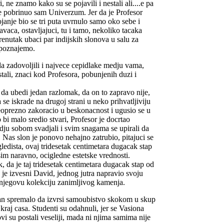
ne znamo kako su se pojavili i nestali ali....e pa
se pobrinuo sam Univerzum. Jer da je Profesor
janje bio se tri puta uvrnulo samo oko sebe i
avaca, ostavljajuci, tu i tamo, nekoliko tacaka
enutak ubaci par indijskih slonova u salu za
 poznajemo.
a zadovoljili i najvece cepidlake medju vama,
ali, znaci kod Profesora, pobunjenih duzi i
da ubedi jedan razlomak, da on to zapravo nije,
 se iskrade na drugoj strani u neko prihvatljiviju
eoprezno zakoracio u beskonacnost i ugusio se u
i malo sredio stvari, Profesor je docrtao
dju sobom svadjali i svim snagama se upirali da
Nas slon je ponovo nehajno zatrubio, pitajuci se
 gledista, ovaj tridesetak centimetara dugacak stap
im naravno, ocigledne estetske vrednosti.
k, da je taj tridesetak centimetara dugacak stap od
 je izvesni David, jednog jutra napravio svoju
 njegovu kolekciju zanimljivog kamenja.
an spremalo da izvrsi samoubistvo skokom u skup
kraj casa. Studenti su odahnuli, jer se Vasiona
ovi su postali veseliji, mada ni njima samima nije