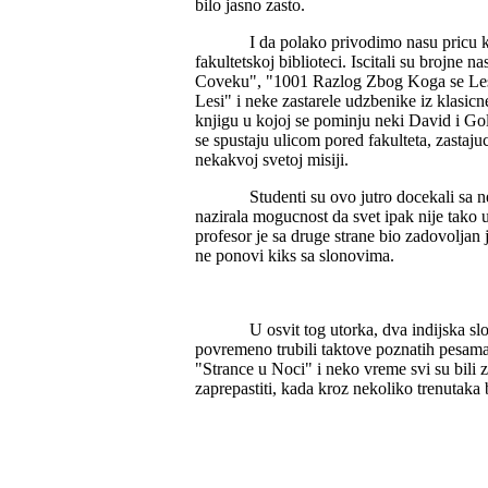
bilo jasno zasto.
I da polako privodimo nasu pricu k
fakultetskoj biblioteci. Iscitali su brojn
Coveku", "1001 Razlog Zbog Koga se Lesi
Lesi" i neke zastarele udzbenike iz klasicn
knjigu u kojoj se pominju neki David i Goli
se spustaju ulicom pored fakulteta, zastaju
nekakvoj svetoj misiji.
Studenti su ovo jutro docekali sa n
nazirala mogucnost da svet ipak nije tako 
profesor je sa druge strane bio zadovoljan 
ne ponovi kiks sa slonovima.
U osvit tog utorka, dva indijska sl
povremeno trubili taktove poznatih pesama
"Strance u Noci" i neko vreme svi su bili z
zaprepastiti, kada kroz nekoliko trenutaka b