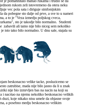
sor je pomahnitalo mahao rukama i trudio se da
a jednom rukom zeli istovremeno da otera neku
uje vec pola sata i diriguje simfonijskim
la da pobegne sto dalje od prve, a sve to u nameri
ma, a to je "Veza izmedju poljskog cveca,
urkama", sto je takodje bilo normalno. Studenti
 se zabavili ali tamo nije bilo niceg sem nekoliko
o je isto tako bilo normalno. U dnu sale, stajala su
pojam beskonacno velike tacke, posluzicemo se
esto zatrubise, mada nije bilo jasno da li u znak
iriki nije bio izmrvljen bas na nacin na koji su
va i nacrtao na njemu nekoliko beskonacno velikih
h duzi, koje nikako nisu umele da objasne svoje
ama, a posebno medju beskonacno velikim