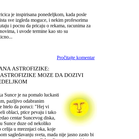
icica je inspirisana ponedeljkom, kada posle
aista sve izgleda moguce, i nekim profesorima
utaju i pocnu da pricaju o rekama, racunima za
onovima, i uvode termine kao sto su
icno...
Pročitajte komentar
ANA ASTROFIZIKE:
 ASTROFIZIKE MOZE DA DOZIVI
EDELJKOM
a Sunce je na pomalo luckasti
nim, pazljivo odabranim
e htelo da poruci: "Hej vi
li oblaci, ptice pevaju i tako
gledao centar Suncevog diska,
 u Sunce duze od nekoliko
 celija u mreznjaci oka, koje
om sagledavanju sveta, mada nije jasno zasto bi