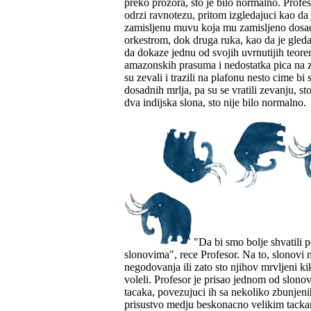
preko prozora, sto je bilo normalno. Profe
odrzi ravnotezu, pritom izgledajuci kao d
zamisljenu muvu koja mu zamisljeno dosadj
orkestrom, dok druga ruka, kao da je gleda
da dokaze jednu od svojih uvrnutijih teore
amazonskih prasuma i nedostatka pica na z
su zevali i trazili na plafonu nesto cime bi
dosadnih mrlja, pa su se vratili zevanju, st
dva indijska slona, sto nije bilo normalno.
"Da bi smo bolje shvatili 
slonovima", rece Profesor. Na to, slonovi n
negodovanja ili zato sto njihov mrvljeni kik
voleli. Profesor je prisao jednom od slono
tacaka, povezujuci ih sa nekoliko zbunjeni
prisustvo medju beskonacno velikim tack