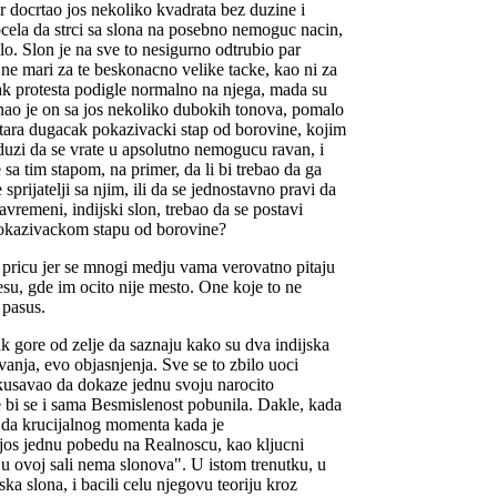
 docrtao jos nekoliko kvadrata bez duzine i
pocela da strci sa slona na posebno nemoguc nacin,
lo. Slon je na sve to nesigurno odtrubio par
ne mari za te beskonacno velike tacke, kao ni za
ak protesta podigle normalno na njega, mada su
znao je on sa jos nekoliko dubokih tonova, pomalo
etara dugacak pokazivacki stap od borovine, kojim
uzi da se vrate u apsolutno nemogucu ravan, i
 sa tim stapom, na primer, da li bi trebao da ga
sprijatelji sa njim, ili da se jednostavno pravi da
avremeni, indijski slon, trebao da se postavi
pokazivackom stapu od borovine?
 pricu jer se mnogi medju vama verovatno pitaju
esu, gde im ocito nije mesto. One koje to ne
 pasus.
ak gore od zelje da saznaju kako su dva indijska
vanja, evo objasnjenja. Sve se to zbilo uoci
kusavao da dokaze jednu svoju narocito
e bi se i sama Besmislenost pobunila. Dakle, kada
o da krucijalnog momenta kada je
 jos jednu pobedu na Realnoscu, kao kljucni
 u ovoj sali nema slonova". U istom trenutku, u
ska slona, i bacili celu njegovu teoriju kroz