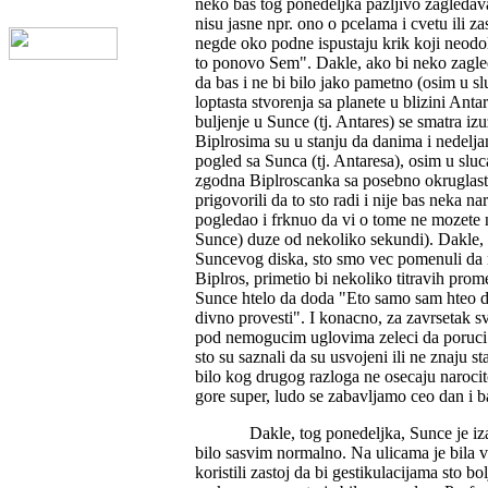
neko bas tog ponedeljka pazljivo zagledav
nisu jasne npr. ono o pcelama i cvetu ili z
negde oko podne ispustaju krik koji neodo
to ponovo Sem". Dakle, ako bi neko zagle
da bas i ne bi bilo jako pametno (osim u sl
loptasta stvorenja sa planete u blizini An
buljenje u Sunce (tj. Antares) se smatra iz
Biplrosima su u stanju da danima i nedelja
pogled sa Sunca (tj. Antaresa), osim u sluc
zgodna Biplroscanka sa posebno okruglast
prigovorili da to sto radi i nije bas neka n
pogledao i frknuo da vi o tome ne mozete nis
Sunce) duze od nekoliko sekundi). Dakle, 
Suncevog diska, sto smo vec pomenuli da n
Biplros, primetio bi nekoliko titravih pro
Sunce htelo da doda "Eto samo sam hteo 
divno provesti". I konacno, za zavrsetak s
pod nemogucim uglovima zeleci da poruci 
sto su saznali da su usvojeni ili ne znaju st
bilo kog drugog razloga ne osecaju narocit
gore super, ludo se zabavljamo ceo dan i 
Dakle, tog ponedeljka, Sunce je iza
bilo sasvim normalno. Na ulicama je bila v
koristili zastoj da bi gestikulacijama sto b