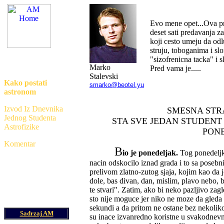
Evo mene opet...Ova pr
deset sati predavanja z
koji cesto umeju da odl
struju, toboganima i sl
am@astronomija.co.yu
"sizofrenicna tacka" i sl
Marko
Pred vama je.....
Stalevski
Kako postati
smarko@beotel.yu
astronom
Izvod Iz Dnevnika
SMESNA STR
Jednog Studenta
STA SVE JEDAN STUDENT
Astrofizike
PON
Komentar
B
io je ponedeljak.
Tog ponedeljk
nacin odskocilo iznad grada i to sa poseb
prelivom zlatno-zutog sjaja, kojim kao da j
dole, bas divan, dan, mislim, plavo nebo, be
te stvari". Zatim, ako bi neko pazljivo za
sto nije moguce jer niko ne moze da gleda
sekundi a da pritom ne ostane bez nekoliko
Sadrzaj AM
su inace izvanredno koristne u svakodnevn