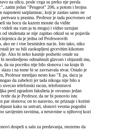
avo na ulicu, posle cega su preko nje presla
", zatim jedan "Peugeot" 206, a potom i brojna
 napusteni sarplaninac, koji je zastao samo ne
o pretvara u prasinu. Profesor je tada pocrveneo od
meli sta hocu da kazem morate da vidite
e videli sta vam ja tu mogu) i vidno uzrujan
 od studenata se nije zapitao otkud su se pojavila
a cinjenica da je jedna od Profesorovih
, ako ne i vise besmislen nacin. Isto tako, niko
estali jer su bili zaokupljeni grcevitim kikotom
vlje. Ako bi neko kasnije podsetio ostale na
i bi neodredjeno odmahnuli glavom i objasnili mu,
, da na pocetku nije bilo slonova i na kraju ih
e slazu i na tome bi se zavrsavala stvar. Ostalo je
om, Profesor mrmljao nesto kao "E pa, dacu ja
mogao da zabelezi jer tada nikoga nije bilo u
 uvecao telefonski racun, telofoniravsi
ljka pred zgradom fakulteta je osvanuo jedan
 tvrde da je Profesor, da ne bi ponovio istu
n par slonova; on to naravno, ne priznaje i koristi
u objasni kako su ustvari, slonovi veoma pogodni
no savijenim ravnima, a neravnine u njihovoj kozi
onovi dospeli u salu za predavanja, mozemo da