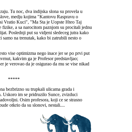
raju. Tu noc, dva indijska slona su provela u
e naslove, medju kojima "Kantovu Raspravu o
 Vratio Kuci", "Ma Sta je Uopste Hteo Taj
e fizike, a sa narocitom paznjom su procitali jednu
jat. Poslednji put su vidjeni sledeceg jutra kako
ci samo na trenutak, kako bi zatrubili nesto o
esto vise optimizma nego inace jer se po prvi put
uvrnut, kakvim ga je Profesor predstavljao;
jer je verovao da je osigurao da mu se vise nikad
*****
ona bezbrizno su trupkali ulicama grada i
. Uskoro im se pridruzilo Sunce, zvizduci
adovoljni. Osim profesora, koji ce se strasno
ude otkrio da su slonovi, nestali....