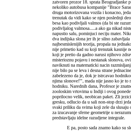
zatvoren prozor 18. sprata Beogradjanke pr
nekoliko autobusa kompanije "Brace Sarac
druga motorizovana vozila i konacno, jedan
trenutak da vidi kako se njen poslednji de
besa kao podivljali valmos (da bi ste razu
podivljalog valmosa.....a ako ga nikad nist
napustio salu, pominjuci neciju mater. Niko
dva indijska slona jer ih je silno zabavljal
najbesmislenijih teorija, propala na jednako
nije primetio kad su koji trenutak kasnije n
koji je pretio da gadno narusi njihovo zdra
misterioznu pojavu i nestanak slonova, ov
naviknuti na matematicki nacin razmisljanja
nije bilo pa se leva i desna strane jednacin
zabelezeno da je, dok je istrcavao hodnik
njima slonove!'", mada nije jasno ko je to 
hodniku. Narednih dana, Profesor je znatno
zooloskim vrtovima u Indiji i ovog ponede
poprilocno velik, neobican paket. Zli jezici
gresku, odlucio da u sali non-stop drzi jeda
svaki priliku da svima koji zele da slusaj
za izucavanje sferne geometrije u nerazum
predstavljaju idelne razudjene integrale.
E pa, posto sada znamo kako su sl