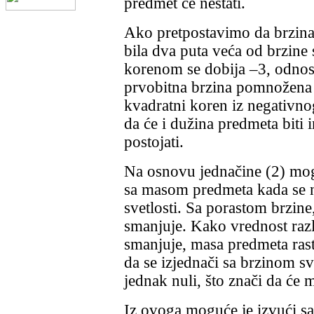
predmet će nestati.
Ako pretpostavimo da brzina 
bila dva puta veća od brzine s
korenom se dobija –3, odnos
prvobitna brzina pomnožena 
kvadratni koren iz negativno
da će i dužina predmeta biti 
postojati.
Na osnovu jednačine (2) mogu
sa masom predmeta kada se nj
svetlosti. Sa porastom brzin
smanjuje. Kako vrednost raz
smanjuje, masa predmeta rast
da se izjednači sa brzinom sv
jednak nuli, što znači da će 
Iz ovoga moguće je izvući sa