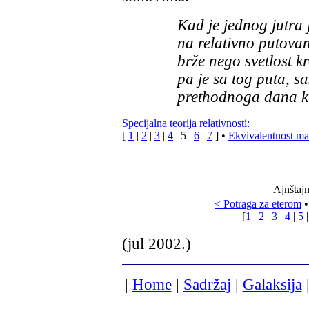
Kad je jednog jutr
na relativno putovan
brže nego svetlost kr
pa je sa tog puta, s
prethodnoga dana ku
Specijalna teorija relativnosti
:
[
1
|
2
|
3
|
4
|
5
|
6
|
7
]
•
Ekvivalentnost mas
Ajnštajn
< Potraga za eterom
•
[
1
|
2
|
3
|
4
|
5
(jul 2002.)
|
Home
|
Sadržaj
|
Galaksija