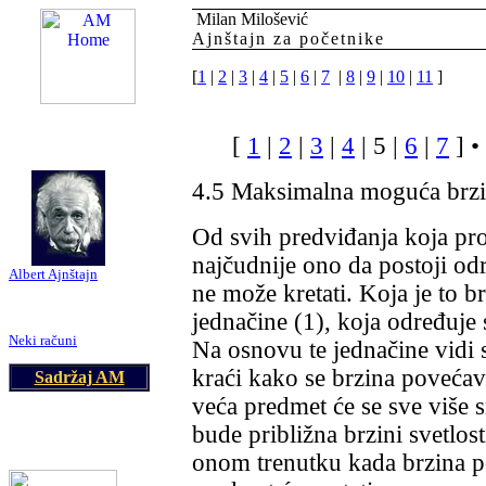
Milan
Milošević
Ajnštajn za početnike
[
1
|
2
|
3
|
4
|
5
|
6
|
7
|
8
|
9
|
10
|
11
]
am@astronomija.co.yu
[
1
|
2
|
3
|
4
|
5
|
6
|
7
]
•
4.5 Maksimalna moguća brz
Od svih predviđanja koja pro
najčudnije ono da postoji od
Albert Ajn
štajn
ne može kretati. Koja je to br
Kratka biografija
jednačine (1), koja određuje
Relativnost:
Neki računi
Na osnovu te jednačine vidi s
kraći kako se brzina povećav
Sadržaj AM
veća predmet će se sve više 
bude približna brzini svetlost
onom trenutku kada brzina po