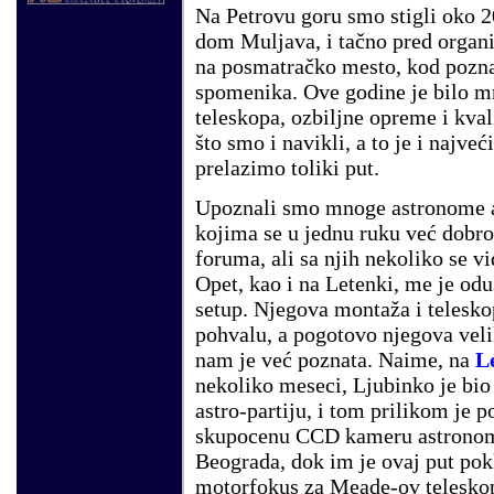
Na Petrovu goru smo stigli oko 2
dom Muljava, i tačno pred organ
na posmatračko mesto, kod pozn
spomenika.
Ove godine je bilo m
teleskopa, ozbiljne opreme i kva
što smo i navikli, a to je i najveć
prelazimo toliki put.
Upoznali smo mnoge astronome a
kojima se u jednu ruku već dobr
foruma, ali sa njih nekoliko se v
Opet, kao i na Letenki, me je od
setup. Njegova montaža i telesko
pohvalu, a pogotovo njegova vel
nam je već poznata. Naime, na
L
nekoliko meseci, Ljubinko je bio
astro-partiju, i tom prilikom je 
skupocenu CCD kameru astronom
Beograda, dok im je ovaj put pok
motorfokus za Meade-ov teleskop.