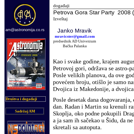
doga
đaji
Petrova Gora Star Party 2008
Izveštaj
am@astronomija.co.rs
Janko Mravik
mravicster@gmail.com
predsednik AD Univerzum
Bačka Palanka
Kao
i
svake godine, krajem augus
Petrovoj gori, održava se astro-pa
Posle velikih planova, da ove g
povećem broju, otišlo je samo na
Dvojica iz Makedonije
,
a dvojica 
Posle desetak dana dogovaranja, d
Društva i događaji
dan. Radan i Martin su krenuli ra
Sadržaj AM
Skoplja, oko podne pokupili Dra
a ja sam ih sačekao u Šidu, da n
skretali sa autoputa.