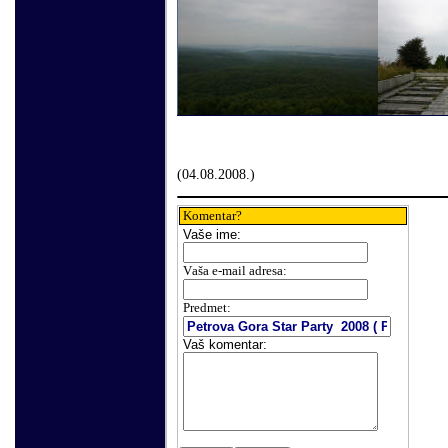
(
04
.
08
.200
8.
)
Komentar?
Vaše
ime:
V
aša e-mail adresa
:
Predmet:
Vaš komentar
: