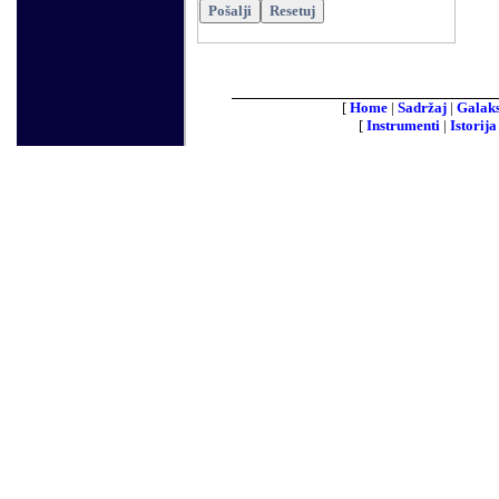
[
Home
|
Sadržaj
|
Galaks
[
Instrumenti
|
Istorija