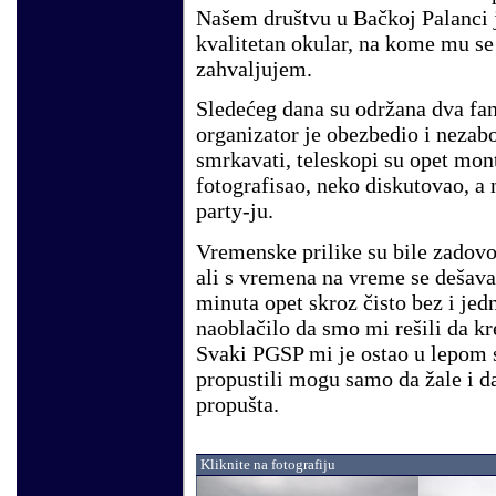
Našem društvu u Bačkoj Palanci 
kvalitetan okular, na kome mu se
zahvaljujem.
Sledećeg dana su održana dva fan
organizator je obezbedio i nezab
smrkavati, teleskopi su opet mon
fotografisao, neko diskutovao, a n
party-ju.
Vremenske prilike su bile zadovo
ali s vremena na vreme se dešava
minuta opet skroz čisto bez i je
naoblačilo da smo mi rešili da k
Svaki PGSP mi je ostao u lepom se
propustili mogu samo da žale i da
propušta.
Kliknite na fotografiju