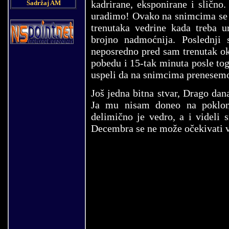
kadrirane, eksponirane i slično
Sadržaj AM
uradimo! Ovako na snimcima se i
trenutaka vedrine kada treba u
brojno nadmoćnija. Poslednji
neposredno pred sam trenutak oku
pobedu i 15-tak minuta posle to
uspeli da na snimcima prenesemo
Još jedna bitna stvar, Drago d
Ja mu nisam doneo na poklon 
delimično je vedro, a i videli 
Decembra se ne može očekivati vi