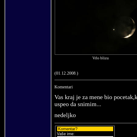
Vrlo blizu
(
01
.
12
.200
8
.)
Komentari
Vas kraj je za mene bio pocetak,k
uspeo da snimim...
nedeljko
Komentar?
Vaše ime: