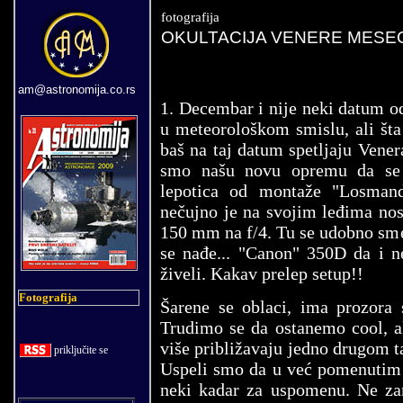
fotografija
OKULTACIJA VENERE MESE
am@astronomija.co.rs
1. Decembar i nije neki datum o
u meteorološkom smislu, ali šta
baš na taj datum spetljaju Vene
smo našu novu opremu da se t
lepotica od montaže "Losman
nečujno je na svojim leđima no
150 mm na f/4. Tu se udobno sm
se nađe... "Canon" 350D da i 
živeli. Kakav prelep setup!!
Fotografija
Šarene se oblaci, ima prozora 
Trudimo se da ostanemo cool, a
više približavaju jedno drugom ta
priklju
č
ite se
Uspeli smo da u već pomenutim
neki kadar za uspomenu. Ne zam