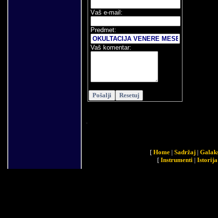
V
aš e-mail
:
Predmet:
Vaš komentar:
[
Home
|
Sadržaj
|
Galaks
[
Instrumenti
|
Istorija