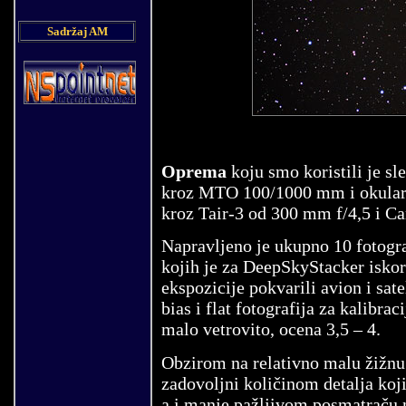
Sadržaj AM
Oprema
koju smo koristili je s
kroz MTO 100/1000 mm i okular 
kroz Tair-3 od 300 mm f/4,5 i C
Napravljeno je ukupno 10 fotogra
kojih je za DeepSkyStacker iskor
ekspozicije pokvarili avion i sat
bias i flat fotografija za kalibra
malo vetrovito, ocena 3,5 – 4.
Obzirom na relativno malu žižnu 
zadovoljni količinom detalja koj
a i manje pažljivom posmatraču n