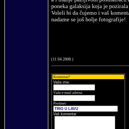
poneka galaksija koja je poziral
Voleli bi da čujemo i vaš komen
nadame se još bolje fotografije!
(
11
.
04
.200
8
.)
Komentar?
Vaše
ime:
V
aša e-mail adresa
:
Predmet:
Vaš komentar
: