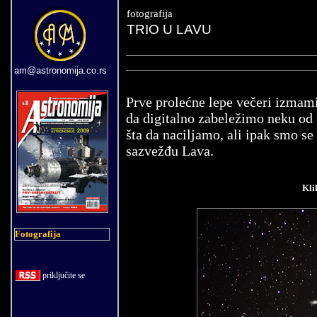
fotografija
TRIO U LAVU
am@astronomija.co.rs
Prve prolećne lepe večeri izmam
da digitalno zabeležimo neku od n
šta da naciljamo, ali ipak smo se 
sazvežđu Lava.
Kli
Fotografija
priklju
č
ite se