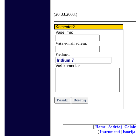
(
20
.
03
.200
8.
)
Komentar?
Vaše
ime:
V
aša e-mail adresa
:
Predmet:
Vaš komentar
:
[
Home
|
Sadržaj
|
Galaks
[
Instrumenti
|
Istorija