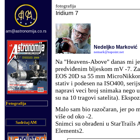
fotografija
Iridium 7
am@astronomija.co.rs
Ne
deljko
Marković
nemark@nspoint.net
Na "Heavens-Above" danas mi je 
predviđenim bljeskom mV -7. Za 
EOS 20D sa 55 mm MicroNikkor o
stativ i podesen na ISO400, seri
napravi veci broj snimaka nego 
su na 10 tragovi satelita). Ekspoz
Fotografija
Malo sam bio razočaran, jer po m
više od oko -2.
Snimci su obrađeni u StarTrails 
Sadržaj AM
Elements2.