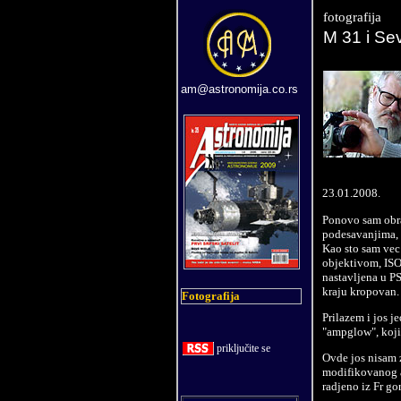
fotografija
M 31 i Se
am@astronomija.co.rs
23.01.2008.
Ponovo sam obra
podesavanjima, 9
Kao sto sam vec
objektivom, ISO
nastavljena u P
kraju kropovan.
Fotografija
Prilazem i jos 
"ampglow", koji 
priklju
č
ite se
Ovde jos nisam 
modifikovanog ap
radjeno iz Fr gor