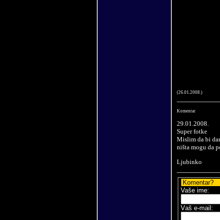
(26.
01
.200
8
.)
Komentar
29.01.2008.
Super fotke
Mislim da bi dar
ništa mogu da p
Ljubinko
Komentar?
Vaše ime:
V
aš e-mail
: