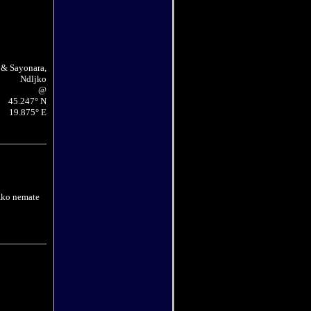
 & Sayonara,
Ndljko
@
45.247° N
19.875° E
 Ako nemate