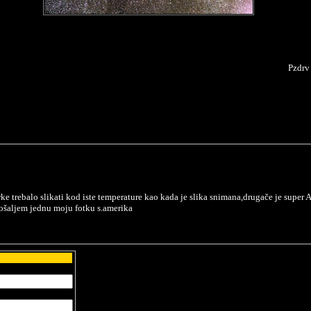
Pzdrv
ke trebalo slikati kod iste temperature kao kada je slika snimana,drugače je super
ošaljem jednu moju fotku s.amerika