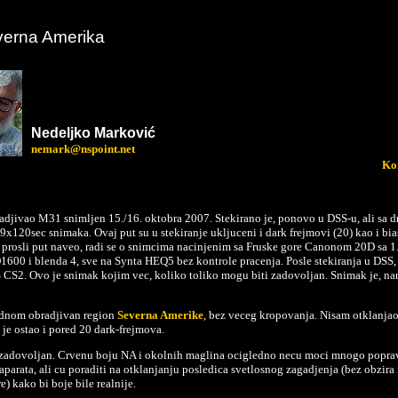
verna Amerika
Ne
deljko
Marković
nemark@nspoint.net
Ko
djivao M31 snimljen 15./16. oktobra 2007. Stekirano je, ponovo u DSS-u, ali sa d
x120sec snimaka. Ovaj put su u stekiranje ukljuceni i dark frejmovi (20) kao i bias
 prosli put naveo, radi se o snimcima nacinjenim sa Fruske gore Canonom 20D sa
1600 i blenda 4, sve na Synta HEQ5 bez kontrole pracenja. Posle stekiranja u DSS,
S CS2. Ovo je snimak kojim vec, koliko toliko mogu biti zadovoljan. Snimak je, na
jednom obradjivan region
Severna Amerike
, bez veceg kropovanja. Nisam otklanjao
je ostao i pored 20 dark-frejmova.
zadovoljan. Crvenu boju NA i okolnih maglina ocigledno necu moci mnogo poprav
arata, ali cu poraditi na otklanjanju posledica svetlosnog zagadjenja (bez obzira n
e) kako bi boje bile realnije.