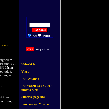
AM
Index
mentari
priklju
č
ite se
rugacijim
/offset (10).
Nebeski far
 1.8/105mm
 obrada je
Virgo
ravno, na
ISS i Atlantis
ISS tranzit 25 05 2007 -
 ni
umesto Sleta ;)
Sunčeve pege 960
iti bez
a to sto je
Pomračenje Meseca