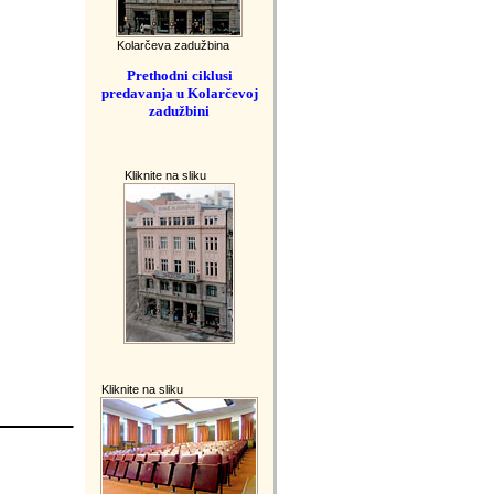
Kolarčeva zadužbina
Prethodni ciklus
i
predavanja
u Kolarčevoj
zadužbini
Kliknite na sliku
Kliknite na sliku