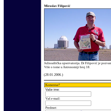
Miroslav Filipovi
ć
Južnoafrička opservatorija. Dr Filipović je pozvan
V
iše o tome u Astronomiji broj 18.
(28.01.2006.)
Komentar?
Vaše ime:
V
aš e-mail
:
Predmet: